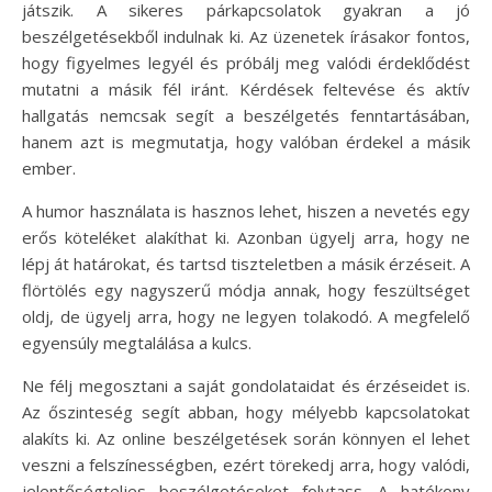
játszik. A sikeres párkapcsolatok gyakran a jó
beszélgetésekből indulnak ki. Az üzenetek írásakor fontos,
hogy figyelmes legyél és próbálj meg valódi érdeklődést
mutatni a másik fél iránt. Kérdések feltevése és aktív
hallgatás nemcsak segít a beszélgetés fenntartásában,
hanem azt is megmutatja, hogy valóban érdekel a másik
ember.
A humor használata is hasznos lehet, hiszen a nevetés egy
erős köteléket alakíthat ki. Azonban ügyelj arra, hogy ne
lépj át határokat, és tartsd tiszteletben a másik érzéseit. A
flörtölés egy nagyszerű módja annak, hogy feszültséget
oldj, de ügyelj arra, hogy ne legyen tolakodó. A megfelelő
egyensúly megtalálása a kulcs.
Ne félj megosztani a saját gondolataidat és érzéseidet is.
Az őszinteség segít abban, hogy mélyebb kapcsolatokat
alakíts ki. Az online beszélgetések során könnyen el lehet
veszni a felszínességben, ezért törekedj arra, hogy valódi,
jelentőségteljes beszélgetéseket folytass. A hatékony