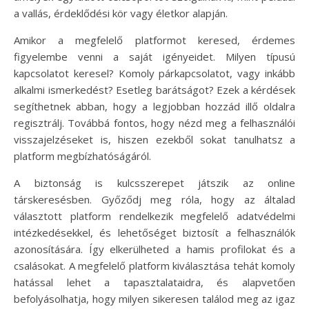
a vallás, érdeklődési kör vagy életkor alapján.
Amikor a megfelelő platformot keresed, érdemes
figyelembe venni a saját igényeidet. Milyen típusú
kapcsolatot keresel? Komoly párkapcsolatot, vagy inkább
alkalmi ismerkedést? Esetleg barátságot? Ezek a kérdések
segíthetnek abban, hogy a legjobban hozzád illő oldalra
regisztrálj. Továbbá fontos, hogy nézd meg a felhasználói
visszajelzéseket is, hiszen ezekből sokat tanulhatsz a
platform megbízhatóságáról.
A biztonság is kulcsszerepet játszik az online
társkeresésben. Győződj meg róla, hogy az általad
választott platform rendelkezik megfelelő adatvédelmi
intézkedésekkel, és lehetőséget biztosít a felhasználók
azonosítására. Így elkerülheted a hamis profilokat és a
csalásokat. A megfelelő platform kiválasztása tehát komoly
hatással lehet a tapasztalataidra, és alapvetően
befolyásolhatja, hogy milyen sikeresen találod meg az igaz