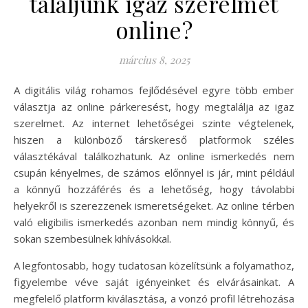
találjunk igaz szerelmet
online?
március 8, 2025
A digitális világ rohamos fejlődésével egyre több ember
választja az online párkeresést, hogy megtalálja az igaz
szerelmet. Az internet lehetőségei szinte végtelenek,
hiszen a különböző társkereső platformok széles
választékával találkozhatunk. Az online ismerkedés nem
csupán kényelmes, de számos előnnyel is jár, mint például
a könnyű hozzáférés és a lehetőség, hogy távolabbi
helyekről is szerezzenek ismeretségeket. Az online térben
való eligibilis ismerkedés azonban nem mindig könnyű, és
sokan szembesülnek kihívásokkal.
A legfontosabb, hogy tudatosan közelítsünk a folyamathoz,
figyelembe véve saját igényeinket és elvárásainkat. A
megfelelő platform kiválasztása, a vonzó profil létrehozása