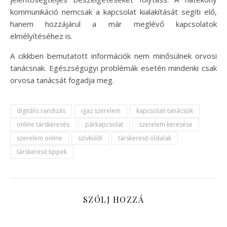
kommunikáció nemcsak a kapcsolat kialakítását segíti elő,
hanem hozzájárul a már meglévő kapcsolatok
elmélyítéséhez is.
A cikkben bemutatott információk nem minősülnek orvosi
tanácsnak. Egészségügyi problémák esetén mindenki csak
orvosa tanácsát fogadja meg.
digitális randizás
igaz szerelem
kapcsolati tanácsok
online társkeresés
párkapcsolat
szerelem keresése
szerelem online
szívküldi
társkereső oldalak
társkereső tippek
SZÓLJ HOZZÁ