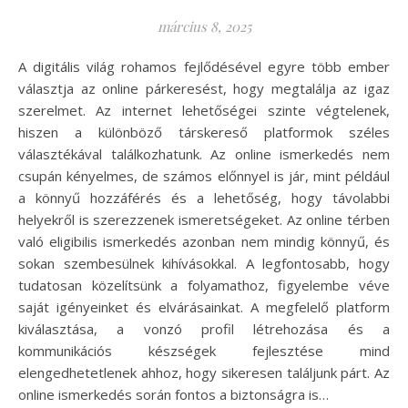
március 8, 2025
A digitális világ rohamos fejlődésével egyre több ember
választja az online párkeresést, hogy megtalálja az igaz
szerelmet. Az internet lehetőségei szinte végtelenek,
hiszen a különböző társkereső platformok széles
választékával találkozhatunk. Az online ismerkedés nem
csupán kényelmes, de számos előnnyel is jár, mint például
a könnyű hozzáférés és a lehetőség, hogy távolabbi
helyekről is szerezzenek ismeretségeket. Az online térben
való eligibilis ismerkedés azonban nem mindig könnyű, és
sokan szembesülnek kihívásokkal. A legfontosabb, hogy
tudatosan közelítsünk a folyamathoz, figyelembe véve
saját igényeinket és elvárásainkat. A megfelelő platform
kiválasztása, a vonzó profil létrehozása és a
kommunikációs készségek fejlesztése mind
elengedhetetlenek ahhoz, hogy sikeresen találjunk párt. Az
online ismerkedés során fontos a biztonságra is…