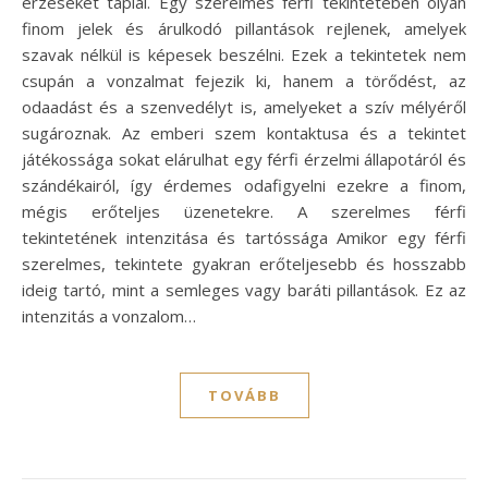
érzéseket táplál. Egy szerelmes férfi tekintetében olyan
finom jelek és árulkodó pillantások rejlenek, amelyek
szavak nélkül is képesek beszélni. Ezek a tekintetek nem
csupán a vonzalmat fejezik ki, hanem a törődést, az
odaadást és a szenvedélyt is, amelyeket a szív mélyéről
sugároznak. Az emberi szem kontaktusa és a tekintet
játékossága sokat elárulhat egy férfi érzelmi állapotáról és
szándékairól, így érdemes odafigyelni ezekre a finom,
mégis erőteljes üzenetekre. A szerelmes férfi
tekintetének intenzitása és tartóssága Amikor egy férfi
szerelmes, tekintete gyakran erőteljesebb és hosszabb
ideig tartó, mint a semleges vagy baráti pillantások. Ez az
intenzitás a vonzalom…
TOVÁBB