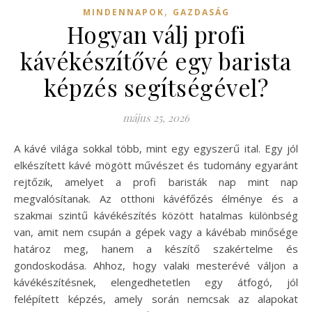
,
MINDENNAPOK
GAZDASÁG
Hogyan válj profi
kávékészítővé egy barista
képzés segítségével?
május 25, 2026
A kávé világa sokkal több, mint egy egyszerű ital. Egy jól
elkészített kávé mögött művészet és tudomány egyaránt
rejtőzik, amelyet a profi baristák nap mint nap
megvalósítanak. Az otthoni kávéfőzés élménye és a
szakmai szintű kávékészítés között hatalmas különbség
van, amit nem csupán a gépek vagy a kávébab minősége
határoz meg, hanem a készítő szakértelme és
gondoskodása. Ahhoz, hogy valaki mesterévé váljon a
kávékészítésnek, elengedhetetlen egy átfogó, jól
felépített képzés, amely során nemcsak az alapokat