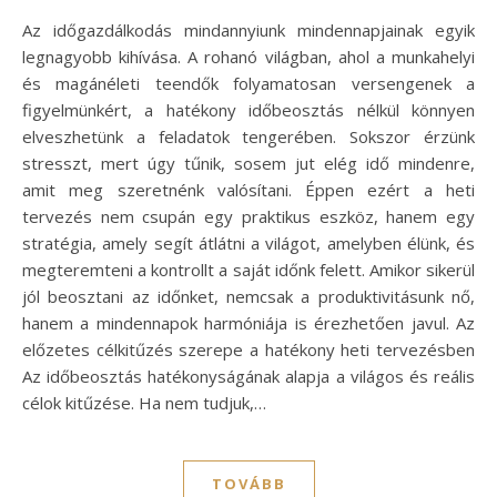
Az időgazdálkodás mindannyiunk mindennapjainak egyik
legnagyobb kihívása. A rohanó világban, ahol a munkahelyi
és magánéleti teendők folyamatosan versengenek a
figyelmünkért, a hatékony időbeosztás nélkül könnyen
elveszhetünk a feladatok tengerében. Sokszor érzünk
stresszt, mert úgy tűnik, sosem jut elég idő mindenre,
amit meg szeretnénk valósítani. Éppen ezért a heti
tervezés nem csupán egy praktikus eszköz, hanem egy
stratégia, amely segít átlátni a világot, amelyben élünk, és
megteremteni a kontrollt a saját időnk felett. Amikor sikerül
jól beosztani az időnket, nemcsak a produktivitásunk nő,
hanem a mindennapok harmóniája is érezhetően javul. Az
előzetes célkitűzés szerepe a hatékony heti tervezésben
Az időbeosztás hatékonyságának alapja a világos és reális
célok kitűzése. Ha nem tudjuk,…
TOVÁBB