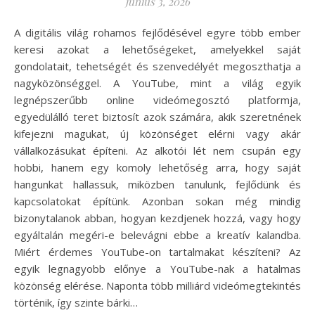
június 3, 2026
A digitális világ rohamos fejlődésével egyre több ember
keresi azokat a lehetőségeket, amelyekkel saját
gondolatait, tehetségét és szenvedélyét megoszthatja a
nagyközönséggel. A YouTube, mint a világ egyik
legnépszerűbb online videómegosztó platformja,
egyedülálló teret biztosít azok számára, akik szeretnének
kifejezni magukat, új közönséget elérni vagy akár
vállalkozásukat építeni. Az alkotói lét nem csupán egy
hobbi, hanem egy komoly lehetőség arra, hogy saját
hangunkat hallassuk, miközben tanulunk, fejlődünk és
kapcsolatokat építünk. Azonban sokan még mindig
bizonytalanok abban, hogyan kezdjenek hozzá, vagy hogy
egyáltalán megéri-e belevágni ebbe a kreatív kalandba.
Miért érdemes YouTube-on tartalmakat készíteni? Az
egyik legnagyobb előnye a YouTube-nak a hatalmas
közönség elérése. Naponta több milliárd videómegtekintés
történik, így szinte bárki…