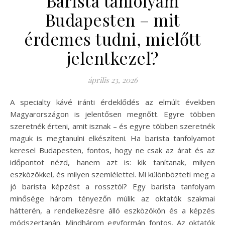
Barista tanfolyam
Budapesten – mit
érdemes tudni, mielőtt
jelentkezel?
április 23, 2026
A specialty kávé iránti érdeklődés az elmúlt években
Magyarországon is jelentősen megnőtt. Egyre többen
szeretnék érteni, amit isznak – és egyre többen szeretnék
maguk is megtanulni elkészíteni. Ha barista tanfolyamot
keresel Budapesten, fontos, hogy ne csak az árat és az
időpontot nézd, hanem azt is: kik tanítanak, milyen
eszközökkel, és milyen szemlélettel. Mi különbözteti meg a
jó barista képzést a rossztól? Egy barista tanfolyam
minősége három tényezőn múlik: az oktatók szakmai
hátterén, a rendelkezésre álló eszközökön és a képzés
módszertanán. Mindhárom egyformán fontos. Az oktatók