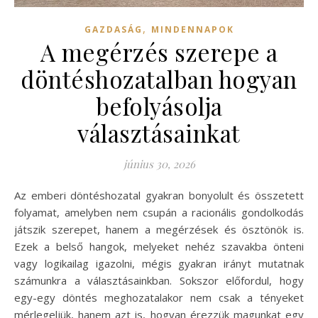
,
GAZDASÁG
MINDENNAPOK
A megérzés szerepe a
döntéshozatalban hogyan
befolyásolja
választásainkat
június 30, 2026
Az emberi döntéshozatal gyakran bonyolult és összetett
folyamat, amelyben nem csupán a racionális gondolkodás
játszik szerepet, hanem a megérzések és ösztönök is.
Ezek a belső hangok, melyeket nehéz szavakba önteni
vagy logikailag igazolni, mégis gyakran irányt mutatnak
számunkra a választásainkban. Sokszor előfordul, hogy
egy-egy döntés meghozatalakor nem csak a tényeket
mérlegeljük, hanem azt is, hogyan érezzük magunkat egy