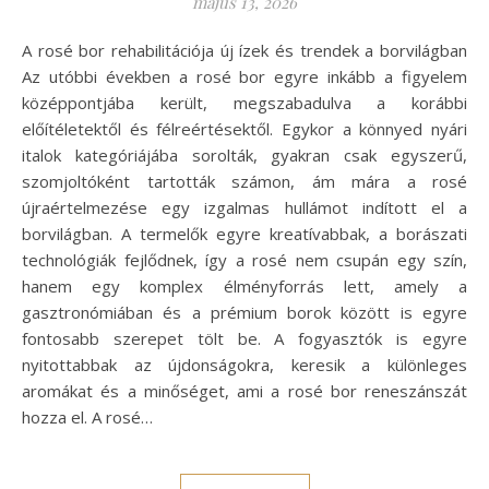
május 13, 2026
A rosé bor rehabilitációja új ízek és trendek a borvilágban
Az utóbbi években a rosé bor egyre inkább a figyelem
középpontjába került, megszabadulva a korábbi
előítéletektől és félreértésektől. Egykor a könnyed nyári
italok kategóriájába sorolták, gyakran csak egyszerű,
szomjoltóként tartották számon, ám mára a rosé
újraértelmezése egy izgalmas hullámot indított el a
borvilágban. A termelők egyre kreatívabbak, a borászati
technológiák fejlődnek, így a rosé nem csupán egy szín,
hanem egy komplex élményforrás lett, amely a
gasztronómiában és a prémium borok között is egyre
fontosabb szerepet tölt be. A fogyasztók is egyre
nyitottabbak az újdonságokra, keresik a különleges
aromákat és a minőséget, ami a rosé bor reneszánszát
hozza el. A rosé…