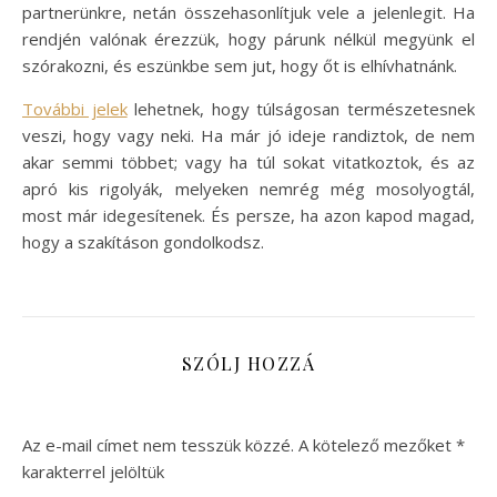
partnerünkre, netán összehasonlítjuk vele a jelenlegit. Ha
rendjén valónak érezzük, hogy párunk nélkül megyünk el
szórakozni, és eszünkbe sem jut, hogy őt is elhívhatnánk.
További jelek
lehetnek, hogy túlságosan természetesnek
veszi, hogy vagy neki. Ha már jó ideje randiztok, de nem
akar semmi többet; vagy ha túl sokat vitatkoztok, és az
apró kis rigolyák, melyeken nemrég még mosolyogtál,
most már idegesítenek. És persze, ha azon kapod magad,
hogy a szakításon gondolkodsz.
SZÓLJ HOZZÁ
Az e-mail címet nem tesszük közzé.
A kötelező mezőket
*
karakterrel jelöltük