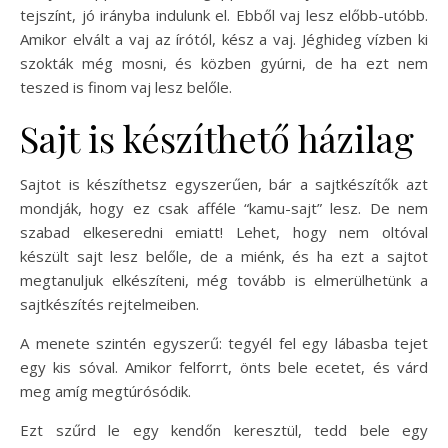
tejszínt, jó irányba indulunk el. Ebből vaj lesz előbb-utóbb.
Amikor elvált a vaj az írótól, kész a vaj. Jéghideg vízben ki
szokták még mosni, és közben gyúrni, de ha ezt nem
teszed is finom vaj lesz belőle.
Sajt is készíthető házilag
Sajtot is készíthetsz egyszerűen, bár a sajtkészítők azt
mondják, hogy ez csak afféle “kamu-sajt” lesz. De nem
szabad elkeseredni emiatt! Lehet, hogy nem oltóval
készült sajt lesz belőle, de a miénk, és ha ezt a sajtot
megtanuljuk elkészíteni, még tovább is elmerülhetünk a
sajtkészítés rejtelmeiben.
A menete szintén egyszerű: tegyél fel egy lábasba tejet
egy kis sóval. Amikor felforrt, önts bele ecetet, és várd
meg amíg megtúrósódik.
Ezt szűrd le egy kendőn keresztül, tedd bele egy