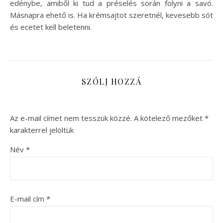
edénybe, amiből ki tud a préselés során folyni a savó.
Másnapra ehető is. Ha krémsajtot szeretnél, kevesebb sót
és ecetet kell beletenni.
SZÓLJ HOZZÁ
Az e-mail címet nem tesszük közzé.
A kötelező mezőket
*
karakterrel jelöltük
Név
*
E-mail cím
*