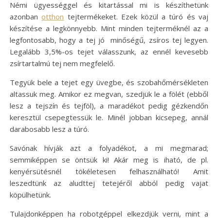
Némi ügyességgel és kitartással mi is készíthetünk
azonban
otthon
tejtermékeket. Ezek közül a túró és vaj
készítése a legkönnyebb. Mint minden tejterméknél az a
legfontosabb, hogy a tej jó minőségű, zsíros tej legyen.
Legalább 3,5%-os tejet válasszunk, az ennél kevesebb
zsírtartalmú tej nem megfelelő.
Tegyük bele a tejet egy üvegbe, és szobahőmérsékleten
altassuk meg. Amikor ez megvan, szedjük le a fölét (ebből
lesz a tejszín és tejföl), a maradékot pedig gézkendőn
keresztül csepegtessük le. Minél jobban kicsepeg, annál
darabosabb lesz a túró.
Savónak hívják azt a folyadékot, a mi megmarad;
semmiképpen se öntsük ki! Akár meg is iható, de pl.
kenyérsütésnél tökéletesen felhasználható! Amit
leszedtünk az aludttej tetejéről abból pedig vajat
köpülhetünk.
Tulajdonképpen ha robotgéppel elkezdjük verni, mint a