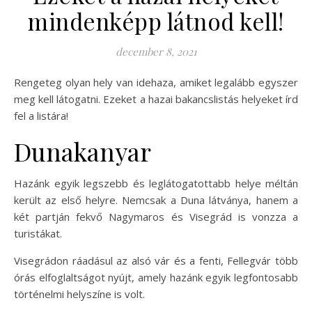
mindenképp látnod kell!
december 8, 2021
Rengeteg olyan hely van idehaza, amiket legalább egyszer
meg kell látogatni. Ezeket a hazai bakancslistás helyeket írd
fel a listára!
Dunakanyar
Hazánk egyik legszebb és leglátogatottabb helye méltán
került az első helyre. Nemcsak a Duna látványa, hanem a
két partján fekvő Nagymaros és Visegrád is vonzza a
turistákat.
Visegrádon ráadásul az alsó vár és a fenti, Fellegvár több
órás elfoglaltságot nyújt, amely hazánk egyik legfontosabb
történelmi helyszíne is volt.