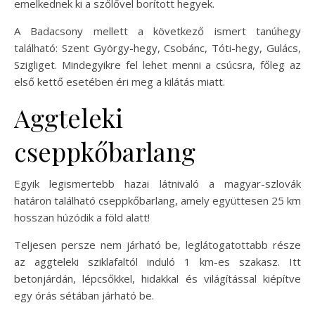
emelkednek ki a szőlővel borított hegyek.
A Badacsony mellett a következő ismert tanúhegy
található: Szent György-hegy, Csobánc, Tóti-hegy, Gulács,
Szigliget. Mindegyikre fel lehet menni a csúcsra, főleg az
első kettő esetében éri meg a kilátás miatt.
Aggteleki
cseppkőbarlang
Egyik legismertebb hazai látnivaló a magyar-szlovák
határon található cseppkőbarlang, amely együttesen 25 km
hosszan húzódik a föld alatt!
Teljesen persze nem járható be, leglátogatottabb része
az aggteleki sziklafaltól induló 1 km-es szakasz. Itt
betonjárdán, lépcsőkkel, hidakkal és világítással kiépítve
egy órás sétában járható be.