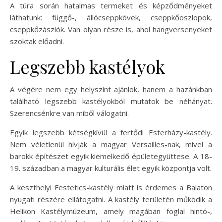
A túra során hatalmas termeket és képződményeket
láthatunk: függő-, állócseppkövek, cseppkőoszlopok,
cseppkőzászlók. Van olyan része is, ahol hangversenyeket
szoktak előadni.
Legszebb kastélyok
A végére nem egy helyszínt ajánlok, hanem a hazánkban
található legszebb kastélyokból mutatok be néhányat.
Szerencsénkre van miből válogatni.
Egyik legszebb kétségkívül a fertődi Esterházy-kastély.
Nem véletlenül hívják a magyar Versailles-nak, mivel a
barokk építészet egyik kiemelkedő épületegyüttese. A 18-
19. században a magyar kulturális élet egyik központja volt.
A keszthelyi Festetics-kastély miatt is érdemes a Balaton
nyugati részére ellátogatni. A kastély területén működik a
Helikon Kastélymúzeum, amely magában foglal hintó-,