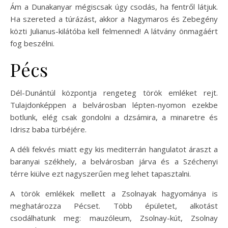
Ám a Dunakanyar mégiscsak úgy csodás, ha fentről látjuk.
Ha szereted a túrázást, akkor a Nagymaros és Zebegény
közti Julianus-kilátóba kell felmenned! A látvány önmagáért
fog beszélni.
Pécs
Dél-Dunántúl központja rengeteg török emléket rejt.
Tulajdonképpen a belvárosban lépten-nyomon ezekbe
botlunk, elég csak gondolni a dzsámira, a minaretre és
Idrisz baba türbéjére.
A déli fekvés miatt egy kis mediterrán hangulatot áraszt a
baranyai székhely, a belvárosban járva és a Széchenyi
térre kiülve ezt nagyszerűen meg lehet tapasztalni.
A török emlékek mellett a Zsolnayak hagyománya is
meghatározza Pécset. Több épületet, alkotást
csodálhatunk meg: mauzóleum, Zsolnay-kút, Zsolnay