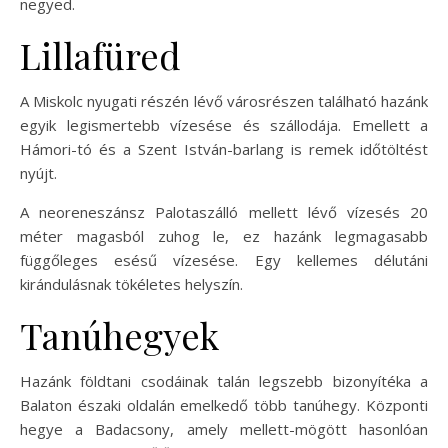
negyed.
Lillafüred
A Miskolc nyugati részén lévő városrészen található hazánk
egyik legismertebb vízesése és szállodája. Emellett a
Hámori-tó és a Szent István-barlang is remek időtöltést
nyújt.
A neoreneszánsz Palotaszálló mellett lévő vízesés 20
méter magasból zuhog le, ez hazánk legmagasabb
függőleges esésű vízesése. Egy kellemes délutáni
kirándulásnak tökéletes helyszín.
Tanúhegyek
Hazánk földtani csodáinak talán legszebb bizonyítéka a
Balaton északi oldalán emelkedő több tanúhegy. Központi
hegye a Badacsony, amely mellett-mögött hasonlóan