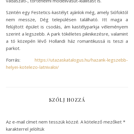
vadászati-, történelmi modellvasút-kiállítást is.
Szintén egy Festetics-kastélyt ajánlok még, amely Siófoktól
nem messze, Dég településen található. Itt maga a
felújított épület is csodás, ám kastélyparkja véleményem
szerint a legszebb. A park tökéletes piknikezésre, valamint
a tó közepén lévő Hollandi ház romantikussá is teszi a
parkot.
Forrás:
https://utazaskatalogus.hu/hazank-legszebb-
helyei-kotelezo-latnivaloi/
SZÓLJ HOZZÁ
Az e-mail címet nem tesszük közzé.
A kötelező mezőket
*
karakterrel jelöltük