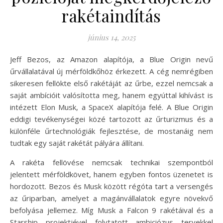
rakétaindítás
június 14, 2025
Jeff Bezos, az Amazon alapítója, a Blue Origin nevű
űrvállalatával új mérföldkőhöz érkezett. A cég nemrégiben
sikeresen fellökte első rakétáját az űrbe, ezzel nemcsak a
saját ambícióit valósította meg, hanem egyúttal kihívást is
intézett Elon Musk, a SpaceX alapítója felé. A Blue Origin
eddigi tevékenységei közé tartozott az űrturizmus és a
különféle űrtechnológiák fejlesztése, de mostanáig nem
tudtak egy saját rakétát pályára állítani.
A rakéta fellövése nemcsak technikai szempontból
jelentett mérföldkövet, hanem egyben fontos üzenetet is
hordozott. Bezos és Musk között régóta tart a versengés
az űriparban, amelyet a magánvállalatok egyre növekvő
befolyása jellemez. Míg Musk a Falcon 9 rakétáival és a
Starship projektjével folytatott ambiciózus tervekkel