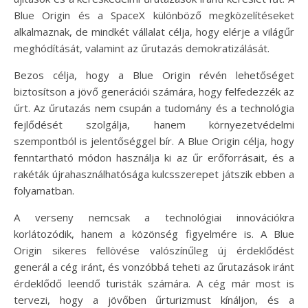
Blue Origin és a SpaceX különböző megközelítéseket
alkalmaznak, de mindkét vállalat célja, hogy elérje a világűr
meghódítását, valamint az űrutazás demokratizálását.
Bezos célja, hogy a Blue Origin révén lehetőséget
biztosítson a jövő generációi számára, hogy felfedezzék az
űrt. Az űrutazás nem csupán a tudomány és a technológia
fejlődését szolgálja, hanem környezetvédelmi
szempontból is jelentőséggel bír. A Blue Origin célja, hogy
fenntartható módon használja ki az űr erőforrásait, és a
rakéták újrahasználhatósága kulcsszerepet játszik ebben a
folyamatban.
A verseny nemcsak a technológiai innovációkra
korlátozódik, hanem a közönség figyelmére is. A Blue
Origin sikeres fellövése valószínűleg új érdeklődést
generál a cég iránt, és vonzóbbá teheti az űrutazások iránt
érdeklődő leendő turisták számára. A cég már most is
tervezi, hogy a jövőben űrturizmust kínáljon, és a