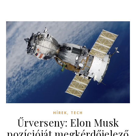
,
HÍREK
TECH
Űrverseny: Elon Musk
pozícióját megkérdőjelező