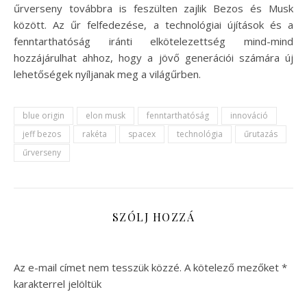
űrverseny továbbra is feszülten zajlik Bezos és Musk
között. Az űr felfedezése, a technológiai újítások és a
fenntarthatóság iránti elkötelezettség mind-mind
hozzájárulhat ahhoz, hogy a jövő generációi számára új
lehetőségek nyíljanak meg a világűrben.
blue origin
elon musk
fenntarthatóság
innováció
jeff bezos
rakéta
spacex
technológia
űrutazás
űrverseny
SZÓLJ HOZZÁ
Az e-mail címet nem tesszük közzé.
A kötelező mezőket
*
karakterrel jelöltük