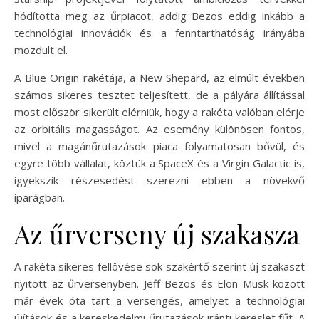
hódította meg az űrpiacot, addig Bezos eddig inkább a
technológiai innovációk és a fenntarthatóság irányába
mozdult el.
A Blue Origin rakétája, a New Shepard, az elmúlt években
számos sikeres tesztet teljesített, de a pályára állítással
most először sikerült elérniük, hogy a rakéta valóban elérje
az orbitális magasságot. Az esemény különösen fontos,
mivel a magánűrutazások piaca folyamatosan bővül, és
egyre több vállalat, köztük a SpaceX és a Virgin Galactic is,
igyekszik részesedést szerezni ebben a növekvő
iparágban.
Az űrverseny új szakasza
A rakéta sikeres fellövése sok szakértő szerint új szakaszt
nyitott az űrversenyben. Jeff Bezos és Elon Musk között
már évek óta tart a versengés, amelyet a technológiai
újítások és a kereskedelmi űrutazások iránti kereslet fűt. A