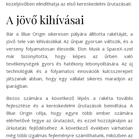
közeljövőben elindíthatja az első kereskedelmi űrutazásait.
A jövő kihívásai
Bár a Blue Origin sikeresen pályára állította rakétáját, a
jövő tele van kihívásokkal. Az űripar gyorsan változik, és a
verseny folyamatosan élesedik. Elon Musk a SpaceX-szel
már bizonyította, hogy képes az űrben való
tevékenységek gyors és hatékony lebonyolítására. Az új
technológiák és a folyamatos innovációk kulcsszerepet
játszanak abban, hogy egy vállalat sikeres maradjon az
iparágban.
Bezos számára a következő lépés a rakéta további
fejlesztése és a kereskedelmi űrutazások beindítása. A
Blue Origin célja, hogy egyre több ember számára
elérhetővé tegye az űrutazást, és ezzel hozzájáruljon az
űrkutatás fejlődéséhez. A következő években várhatóan
még több izgalmas fejleményre számíthatunk, miközben az