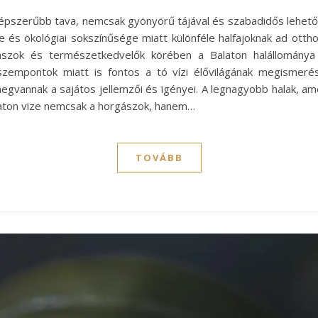
épszerűbb tava, nemcsak gyönyörű tájával és szabadidős lehető
ése és ökológiai sokszínűsége miatt különféle halfajoknak ad ott
gászok és természetkedvelők körében a Balaton halállomány
empontok miatt is fontos a tó vízi élővilágának megismerése
egvannak a sajátos jellemzői és igényei. A legnagyobb halak, a
Balaton vize nemcsak a horgászok, hanem…
TOVÁBB