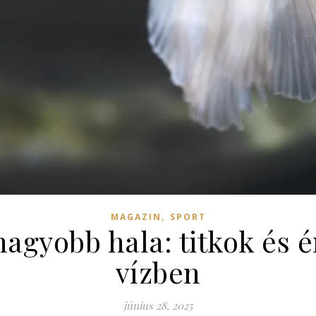
,
MAGAZIN
SPORT
nagyobb hala: titkok és 
vízben
június 28, 2025