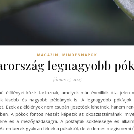
,
MAGAZIN
MINDENNAPOK
rország legnagyobb pókfaj
június 15, 2025
ű élőlényei közé tartoznak, amelyek már évmilliók óta jelen
ak kisebb és nagyobb példányok is. A legnagyobb pókfajok 
met. Ezek az élőlények nem csupán ijesztőek lehetnek, hanem ren
ben. A pókok fontos részét képezik az ökoszisztémának, mivel
ekre és a mezőgazdaságra. A pókfajták sokfélesége és alka
 Az emberek gyakran félnek a pókoktól, de érdemes megismerni 