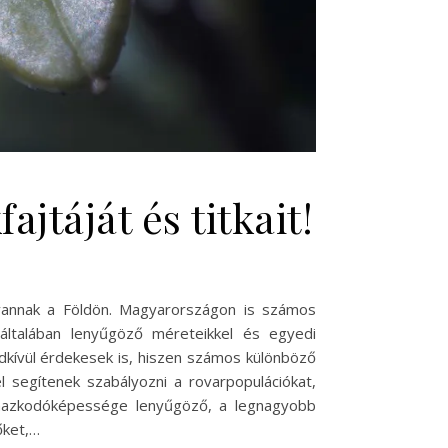
táját és titkait!
 vannak a Földön. Magyarországon is számos
általában lenyűgöző méreteikkel és egyedi
dkívül érdekesek is, hiszen számos különböző
 segítenek szabályozni a rovarpopulációkat,
lmazkodóképessége lenyűgöző, a legnagyobb
őket,…