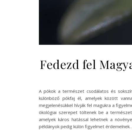
Fedezd fel Magya
A pókok a természet csodálatos és sokszín
különböző pókfaj él, amelyek között vann
megjelenésükkel hívják fel magukra a figyel
ökológiai szerepet töltenek be a természet
amelyek káros hatással lehetnek a növény
példányok pedig külön figyelmet érdemelnek.