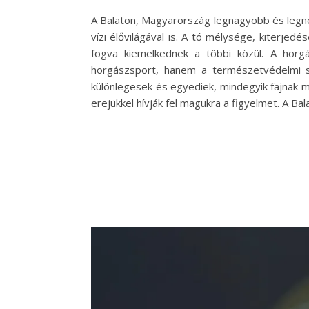
A Balaton, Magyarország legnagyobb és legn
vízi élővilágával is. A tó mélysége, kiterjed
fogva kiemelkednek a többi közül. A hor
horgászsport, hanem a természetvédelmi sz
különlegesek és egyediek, mindegyik fajnak m
erejükkel hívják fel magukra a figyelmet. A 