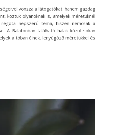
ségeivel vonzza a látogatókat, hanem gazdag
hont, köztük olyanoknak is, amelyek méretüknél
a régóta népszerű téma, hiszen nemcsak a
. A Balatonban található halak közül sokan
melyek a tóban élnek, lenyűgöző méretükkel és