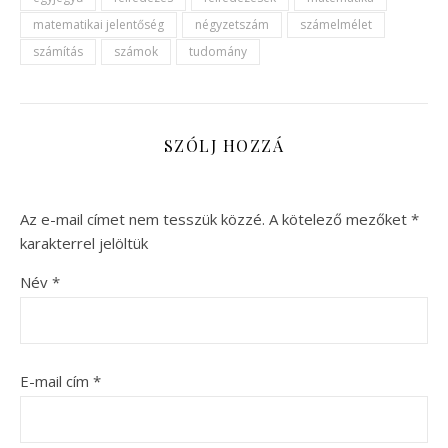
matematikai jelentőség
négyzetszám
számelmélet
számítás
számok
tudomány
SZÓLJ HOZZÁ
Az e-mail címet nem tesszük közzé.
A kötelező mezőket
*
karakterrel jelöltük
Név
*
E-mail cím
*