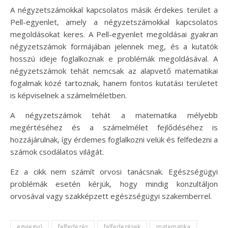
A négyzetszámokkal kapcsolatos másik érdekes terület a
Pell-egyenlet, amely a négyzetszámokkal kapcsolatos
megoldásokat keres. A Pell-egyenlet megoldásai gyakran
négyzetszámok formájában jelennek meg, és a kutatók
hosszú ideje foglalkoznak e problémák megoldásával. A
négyzetszámok tehát nemcsak az alapvető matematikai
fogalmak közé tartoznak, hanem fontos kutatási területet
is képviselnek a számelméletben.
A négyzetszámok tehát a matematika mélyebb
megértéséhez és a számelmélet fejlődéséhez is
hozzájárulnak, így érdemes foglalkozni velük és felfedezni a
számok csodálatos világát.
Ez a cikk nem számít orvosi tanácsnak. Egészségügyi
problémák esetén kérjük, hogy mindig konzultáljon
orvosával vagy szakképzett egészségügyi szakemberrel.
egyjegyű
felfedezés
felfedezések
matematika