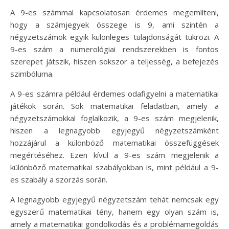
A 9-es számmal kapcsolatosan érdemes megemlíteni,
hogy a számjegyek összege is 9, ami szintén a
négyzetszámok egyik különleges tulajdonságát tükrözi. A
9-es szám a numerológiai rendszerekben is fontos
szerepet játszik, hiszen sokszor a teljesség, a befejezés
szimbóluma.
A 9-es számra például érdemes odafigyelni a matematikai
játékok során. Sok matematikai feladatban, amely a
négyzetszámokkal foglalkozik, a 9-es szám megjelenik,
hiszen a legnagyobb egyjegyű négyzetszámként
hozzájárul a különböző matematikai összefüggések
megértéséhez. Ezen kívül a 9-es szám megjelenik a
különböző matematikai szabályokban is, mint például a 9-
es szabály a szorzás során.
A legnagyobb egyjegyű négyzetszám tehát nemcsak egy
egyszerű matematikai tény, hanem egy olyan szám is,
amely a matematikai gondolkodás és a problémamegoldás