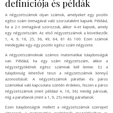
definíciója és példák
A négyzetszámok olyan számok, amelyeket egy pozitív
egész szám önmagával való szorzataként kapunk. Például,
ha a 2-t önmagával szorozzuk, akkor 4-et kapunk, amely
egy négyzetszám. Az első négyzetszámok a következők:
1, 4, 9, 16, 25, 36, 49, 64, 81 és 100. Ezen számok
mindegyike egy-egy pozitív egész szám négyzete.
A négyzetszámoknak számos matematikai tulajdonságuk
van. Például, ha egy szám négyzetszám, akkor a
négyzetgyökének egész számnak kell lennie. Ez a
tulajdonság lehetővé teszi a négyzetszámok könnyű
azonosítását. A négyzetszámok páratlan és páros
számokkal való kapcsolata szintén érdekes, hiszen a páros
négyzetszámok (mint például 4, 16, 36) mindig párosak,
míg a páratlanok (mint a 1, 9, 25) mindig páratlanok.
Ezen tulajdonságok mellett a négyzetszámok szerepet
játszanak a matematikai problémák megoldásában is.