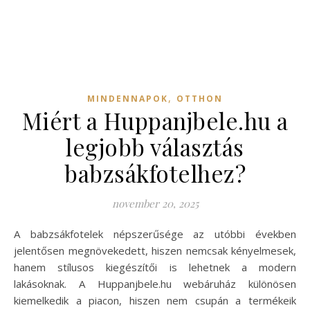
,
MINDENNAPOK
OTTHON
Miért a Huppanjbele.hu a
legjobb választás
babzsákfotelhez?
november 20, 2025
A babzsákfotelek népszerűsége az utóbbi években
jelentősen megnövekedett, hiszen nemcsak kényelmesek,
hanem stílusos kiegészítői is lehetnek a modern
lakásoknak. A Huppanjbele.hu webáruház különösen
kiemelkedik a piacon, hiszen nem csupán a termékeik