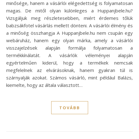
minősége, hanem a vásárlói elégedettség is folyamatosan
magas. De mitől olyan különleges a Huppanjbele.hu?
Vizsgáljuk meg részletesebben, miért érdemes tőlük
babzsákfotel vásárlás mellett dönteni. A vásárlói élmény és
a minőség összhangja A Huppanjbele.hu nem csupán egy
webáruház, hanem egy olyan márka, amely a vásárlói
visszajelzések alapján formálja folyamatosan a
termékkínálatát. A vásárlók véleményei alapján
egyértelműen kiderül, hogy a termékek nemcsak
megfelelnek az elvárásoknak, hanem gyakran túl is
szárnyalják azokat. Számos vásárló, mint például Balázs,
kiemelte, hogy az általa választott…
TOVÁBB