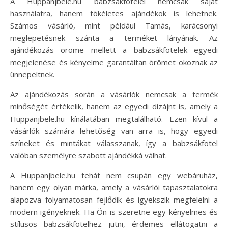
A Huppanjbele.hu babzsákfotelei nemcsak saját
használatra, hanem tökéletes ajándékok is lehetnek.
Számos vásárló, mint például Tamás, karácsonyi
meglepetésnek szánta a terméket lányának. Az
ajándékozás öröme mellett a babzsákfotelek egyedi
megjelenése és kényelme garantáltan örömet okoznak az
ünnepeltnek.
Az ajándékozás során a vásárlók nemcsak a termék
minőségét értékelik, hanem az egyedi dizájnt is, amely a
Huppanjbele.hu kínálatában megtalálható. Ezen kívül a
vásárlók számára lehetőség van arra is, hogy egyedi
színeket és mintákat válasszanak, így a babzsákfotel
valóban személyre szabott ajándékká válhat.
A Huppanjbele.hu tehát nem csupán egy webáruház,
hanem egy olyan márka, amely a vásárlói tapasztalatokra
alapozva folyamatosan fejlődik és igyekszik megfelelni a
modern igényeknek. Ha Ön is szeretne egy kényelmes és
stílusos babzsákfotelhez jutni, érdemes ellátogatni a