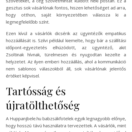
szöveteket, a cég szövetmintát küldött neki postán. Ez a
gesztus sok vásárlónak fontos, hiszen lehetőséget ad arra,
hogy otthon, saját környezetében válassza ki a
legmegfelelőbb színt.
Ezen kívül a vásárlók dicsérik az ügyintézők empatikus
hozzáállását is. Szilvi például kiemelte, hogy bár a szállítási
időpont-egyeztetés elhúzódott, az ügyintéző, akit
Zsoltinak hívnak, türelmesen és nyugodtan kezelte a
helyzetet. Az ilyen emberi hozzáállás, ahol a kommunikáció
nem sablonos válaszokból áll, sok vásárlónak jelentős
értéket képvisel.
Tartósság és
újratölthetőség
A Huppanjbele.hu babzsákfotelek egyik legnagyobb előnye,
hogy hosszú távú használatra tervezettek. A vásárlók, mint