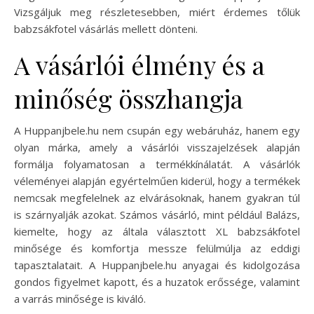
Vizsgáljuk meg részletesebben, miért érdemes tőlük
babzsákfotel vásárlás mellett dönteni.
A vásárlói élmény és a
minőség összhangja
A Huppanjbele.hu nem csupán egy webáruház, hanem egy
olyan márka, amely a vásárlói visszajelzések alapján
formálja folyamatosan a termékkínálatát. A vásárlók
véleményei alapján egyértelműen kiderül, hogy a termékek
nemcsak megfelelnek az elvárásoknak, hanem gyakran túl
is szárnyalják azokat. Számos vásárló, mint például Balázs,
kiemelte, hogy az általa választott XL babzsákfotel
minősége és komfortja messze felülmúlja az eddigi
tapasztalatait. A Huppanjbele.hu anyagai és kidolgozása
gondos figyelmet kapott, és a huzatok erőssége, valamint
a varrás minősége is kiváló.