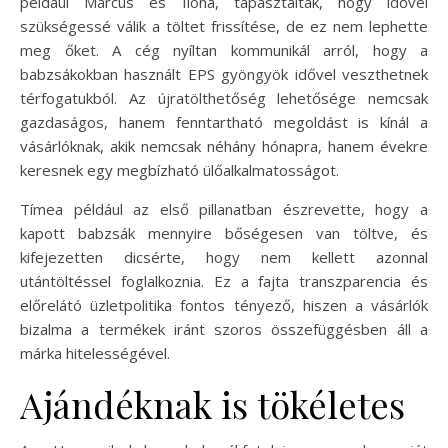
például Marcus és Ilona, tapasztalták, hogy idővel
szükségessé válik a töltet frissítése, de ez nem lephette
meg őket. A cég nyíltan kommunikál arról, hogy a
babzsákokban használt EPS gyöngyök idővel veszthetnek
térfogatukból. Az újratölthetőség lehetősége nemcsak
gazdaságos, hanem fenntartható megoldást is kínál a
vásárlóknak, akik nemcsak néhány hónapra, hanem évekre
keresnek egy megbízható ülőalkalmatosságot.
Tímea például az első pillanatban észrevette, hogy a
kapott babzsák mennyire bőségesen van töltve, és
kifejezetten dicsérte, hogy nem kellett azonnal
utántöltéssel foglalkoznia. Ez a fajta transzparencia és
előrelátó üzletpolitika fontos tényező, hiszen a vásárlók
bizalma a termékek iránt szoros összefüggésben áll a
márka hitelességével.
Ajándéknak is tökéletes