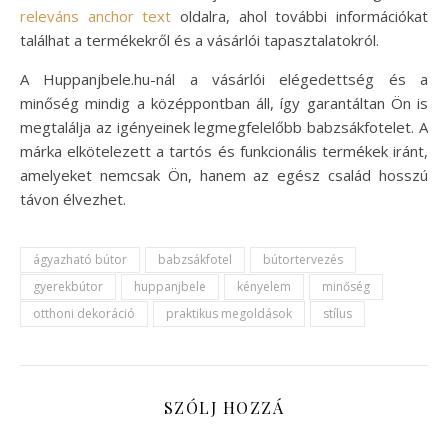
releváns anchor text
oldalra, ahol további információkat
találhat a termékekről és a vásárlói tapasztalatokról.
A Huppanjbele.hu-nál a vásárlói elégedettség és a
minőség mindig a középpontban áll, így garantáltan Ön is
megtalálja az igényeinek legmegfelelőbb babzsákfotelet. A
márka elkötelezett a tartós és funkcionális termékek iránt,
amelyeket nemcsak Ön, hanem az egész család hosszú
távon élvezhet.
ágyazható bútor
babzsákfotel
bútortervezés
gyerekbútor
huppanjbele
kényelem
minőség
otthoni dekoráció
praktikus megoldások
stílus
SZÓLJ HOZZÁ