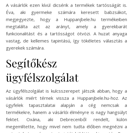
A vásárlók ezen kívül dicsérik a termékek tartósságát is.
Éva, aki gyermeke számára keresett babzsákot,
megjegyezte, hogy a Huppanjbele.hu termékeiben
megtalálta azt az arányt, amely a gyerekbarát
funkcionalitást és a tartósságot ötvözi. A huzat anyaga
vastag, de kellemes tapintású, így tökéletes választás a
gyerekek számára.
Segítőkész
ügyfélszolgálat
Az ügyfélszolgálat is kulcsszerepet játszik abban, hogy a
vásárlók miért térnek vissza a Huppanjbele.hu-hoz. Az
ügyfelek tapasztalatai alapján a cég nemcsak a
termékekre, hanem a vásárlói élményre is nagy hangsúlyt
fektet. Oxána, aki Debrecenből rendelt, külön
megemlítette, hogy mivel nem tudta élőben megnézni a