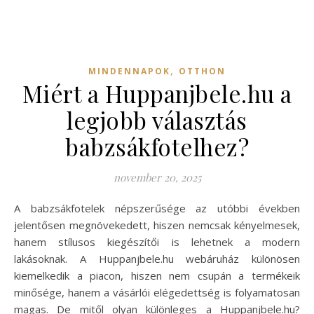
,
MINDENNAPOK
OTTHON
Miért a Huppanjbele.hu a
legjobb választás
babzsákfotelhez?
november 20, 2025
A babzsákfotelek népszerűsége az utóbbi években
jelentősen megnövekedett, hiszen nemcsak kényelmesek,
hanem stílusos kiegészítői is lehetnek a modern
lakásoknak. A Huppanjbele.hu webáruház különösen
kiemelkedik a piacon, hiszen nem csupán a termékeik
minősége, hanem a vásárlói elégedettség is folyamatosan
magas. De mitől olyan különleges a Huppanjbele.hu?