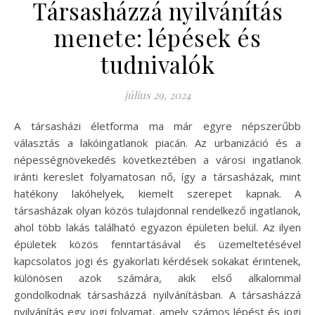
Társasházzá nyilvánítás
menete: lépések és
tudnivalók
július 29, 2024
A társasházi életforma ma már egyre népszerűbb
választás a lakóingatlanok piacán. Az urbanizáció és a
népességnövekedés következtében a városi ingatlanok
iránti kereslet folyamatosan nő, így a társasházak, mint
hatékony lakóhelyek, kiemelt szerepet kapnak. A
társasházak olyan közös tulajdonnal rendelkező ingatlanok,
ahol több lakás található egyazon épületen belül. Az ilyen
épületek közös fenntartásával és üzemeltetésével
kapcsolatos jogi és gyakorlati kérdések sokakat érintenek,
különösen azok számára, akik első alkalommal
gondolkodnak társasházzá nyilvánításban. A társasházzá
nyilvánítás egy jogi folyamat, amely számos lépést és jogi