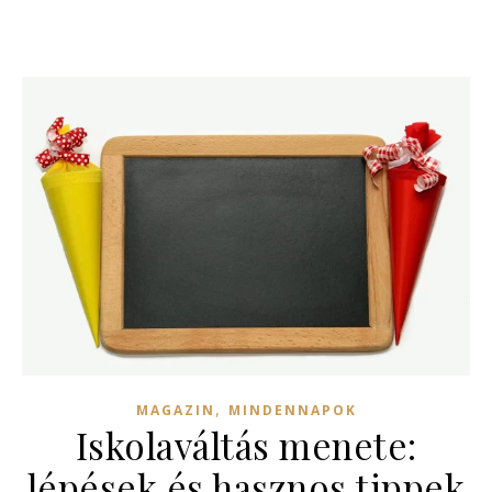
,
MAGAZIN
MINDENNAPOK
Iskolaváltás menete:
lépések és hasznos tippek