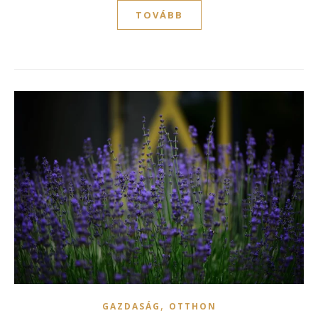
TOVÁBB
,
GAZDASÁG
OTTHON