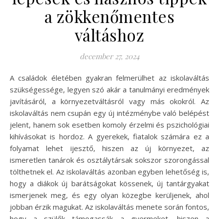
a zökkenőmentes
váltáshoz
december 27, 2024
A családok életében gyakran felmerülhet az iskolaváltás
szükségessége, legyen szó akár a tanulmányi eredmények
javításáról, a környezetváltásról vagy más okokról. Az
iskolaváltás nem csupán egy új intézménybe való belépést
jelent, hanem sok esetben komoly érzelmi és pszichológiai
kihívásokat is hordoz. A gyerekek, fiatalok számára ez a
folyamat lehet ijesztő, hiszen az új környezet, az
ismeretlen tanárok és osztálytársak sokszor szorongással
tölthetnek el. Az iskolaváltás azonban egyben lehetőség is,
hogy a diákok új barátságokat kössenek, új tantárgyakat
ismerjenek meg, és egy olyan közegbe kerüljenek, ahol
jobban érzik magukat. Az iskolaváltás menete során fontos,
hogy a szülők támogassák a gyermeket, hiszen a