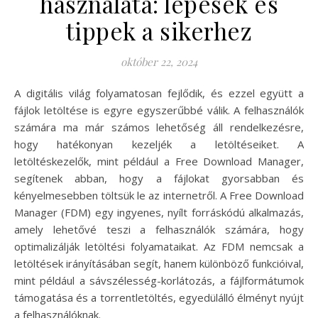
használata: lépések és
tippek a sikerhez
október 22, 2024
A digitális világ folyamatosan fejlődik, és ezzel együtt a
fájlok letöltése is egyre egyszerűbbé válik. A felhasználók
számára ma már számos lehetőség áll rendelkezésre,
hogy hatékonyan kezeljék a letöltéseiket. A
letöltéskezelők, mint például a Free Download Manager,
segítenek abban, hogy a fájlokat gyorsabban és
kényelmesebben töltsük le az internetről. A Free Download
Manager (FDM) egy ingyenes, nyílt forráskódú alkalmazás,
amely lehetővé teszi a felhasználók számára, hogy
optimalizálják letöltési folyamataikat. Az FDM nemcsak a
letöltések irányításában segít, hanem különböző funkcióival,
mint például a sávszélesség-korlátozás, a fájlformátumok
támogatása és a torrentletöltés, egyedülálló élményt nyújt
a felhasználóknak.