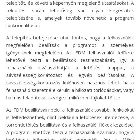
telepítőt, és követi a képernyőn megjelenő utasításokat. A
telepítés során lehetőség van olyan kiegészítők
telepítésére is, amelyek tovább növelhetik a program
funkcionalitását.
A telepítés befejezése után fontos, hogy a felhasználók
megfelelően beállítsák a programot a személyes
igényeiknek megfelelően. Az FDM felhasználói felülete
lehetővé teszi a beállítások testreszabását, így a
felhasználók kiválaszthatják a letöltési mappát, a
sávszélesség-korlátozást és egyéb beállításokat. A
sávszélesség-korlátozás különösen hasznos lehet, ha a
felhasználó szeretné elkerülni a hálózati torlódásokat, vagy
ha más feladatokat is végez, miközben fájlokat tölt le.
Az FDM beállításain belül a felhasználók további funkciókat
is felfedezhetnek, mint például a letöltések ütemezése, a
torrentletöltés beállítása és a felhasználói fiókok kezelése.
A program lehetővé teszi a felhasználók számára, hogy a
letöltések időpontját előre megadják, így a fájlok