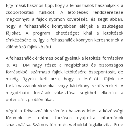
Egy másik hasznos tipp, hogy a felhasználók használják ki a
csoportosítási funkciót. A letöltések rendszerezése
megkönnyíti a fájlok nyomon követését, és segít abban,
hogy a felhasználók könnyebben elérjék a szükséges
fájlokat. A program lehetőséget kínál a letöltések
címkézésére is, így a felhasználók könnyen kereshetnek a
különböző fájlok között.
A felhasználók érdemes odafigyelniük a letöltési forrásokra
is. Az FDM nagy része a megbízható és biztonságos
forrásokból származó fájlok letöltésére összpontosít, de
mindig ügyelni kell arra, hogy a letöltött fájlok ne
tartalmazzanak vírusokat vagy kártékony szoftvereket. A
megbízható források választása segíthet elkerülni a
potenciális problémákat.
Végül, a felhasználók számára hasznos lehet a közösségi
fórumok és online források nyújtotta információk
kihasználása. Számos fórum és weboldal foglalkozik a Free