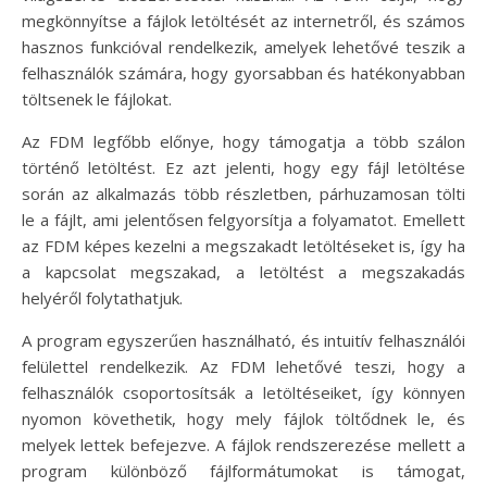
megkönnyítse a fájlok letöltését az internetről, és számos
hasznos funkcióval rendelkezik, amelyek lehetővé teszik a
felhasználók számára, hogy gyorsabban és hatékonyabban
töltsenek le fájlokat.
Az FDM legfőbb előnye, hogy támogatja a több szálon
történő letöltést. Ez azt jelenti, hogy egy fájl letöltése
során az alkalmazás több részletben, párhuzamosan tölti
le a fájlt, ami jelentősen felgyorsítja a folyamatot. Emellett
az FDM képes kezelni a megszakadt letöltéseket is, így ha
a kapcsolat megszakad, a letöltést a megszakadás
helyéről folytathatjuk.
A program egyszerűen használható, és intuitív felhasználói
felülettel rendelkezik. Az FDM lehetővé teszi, hogy a
felhasználók csoportosítsák a letöltéseiket, így könnyen
nyomon követhetik, hogy mely fájlok töltődnek le, és
melyek lettek befejezve. A fájlok rendszerezése mellett a
program különböző fájlformátumokat is támogat,