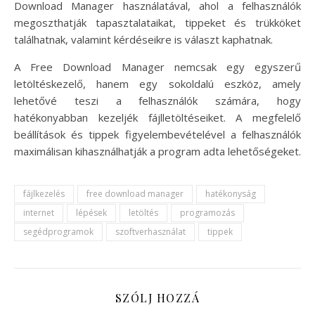
Download Manager használatával, ahol a felhasználók
megoszthatják tapasztalataikat, tippeket és trükköket
találhatnak, valamint kérdéseikre is választ kaphatnak.
A Free Download Manager nemcsak egy egyszerű
letöltéskezelő, hanem egy sokoldalú eszköz, amely
lehetővé teszi a felhasználók számára, hogy
hatékonyabban kezeljék fájlletöltéseiket. A megfelelő
beállítások és tippek figyelembevételével a felhasználók
maximálisan kihasználhatják a program adta lehetőségeket.
fájlkezelés
free download manager
hatékonyság
internet
lépések
letöltés
programozás
segédprogramok
szoftverhasználat
tippek
SZÓLJ HOZZÁ