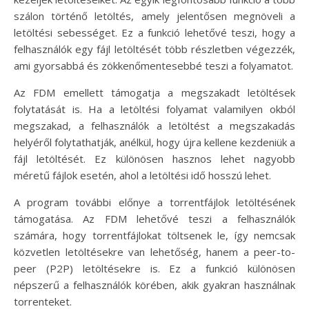
szálon történő letöltés, amely jelentősen megnöveli a
letöltési sebességet. Ez a funkció lehetővé teszi, hogy a
felhasználók egy fájl letöltését több részletben végezzék,
ami gyorsabbá és zökkenőmentesebbé teszi a folyamatot.
Az FDM emellett támogatja a megszakadt letöltések
folytatását is. Ha a letöltési folyamat valamilyen okból
megszakad, a felhasználók a letöltést a megszakadás
helyéről folytathatják, anélkül, hogy újra kellene kezdeniük a
fájl letöltését. Ez különösen hasznos lehet nagyobb
méretű fájlok esetén, ahol a letöltési idő hosszú lehet.
A program további előnye a torrentfájlok letöltésének
támogatása. Az FDM lehetővé teszi a felhasználók
számára, hogy torrentfájlokat töltsenek le, így nemcsak
közvetlen letöltésekre van lehetőség, hanem a peer-to-
peer (P2P) letöltésekre is. Ez a funkció különösen
népszerű a felhasználók körében, akik gyakran használnak
torrenteket.