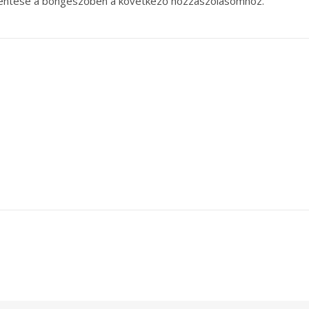
entése a böngészőben a következő hozzászólásomhoz.