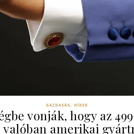
,
GAZDASÁG
HÍREK
égbe vonják, hogy az 499
 valóban amerikai gyár