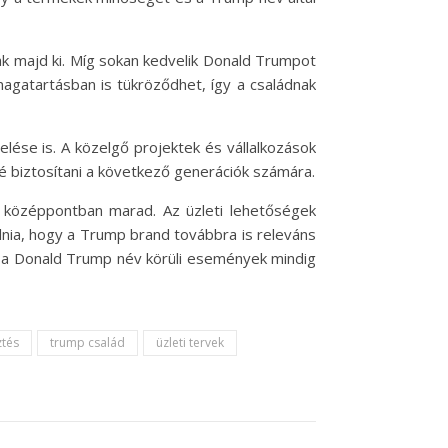
nak majd ki. Míg sokan kedvelik Donald Trumpot
magatartásban is tükröződhet, így a családnak
ése is. A közelgő projektek és vállalkozások
é biztosítani a következő generációk számára.
 középpontban marad. Az üzleti lehetőségek
llnia, hogy a Trump brand továbbra is releváns
n a Donald Trump név körüli események mindig
ztés
trump család
üzleti tervek