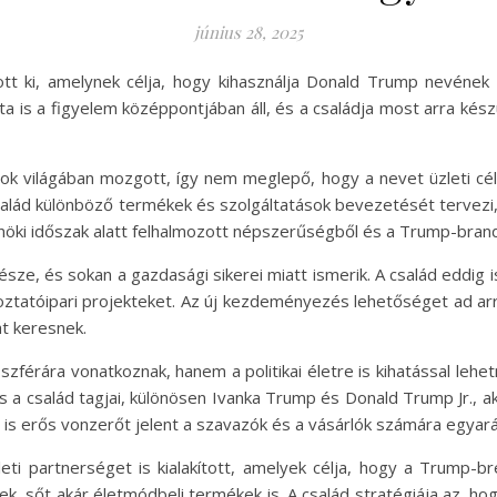
június 28, 2025
tt ki, amelynek célja, hogy kihasználja Donald Trump nevének
ta is a figyelem középpontjában áll, és a családja most arra kész
 világában mozgott, így nem meglepő, hogy a nevet üzleti célok
 család különböző termékek és szolgáltatások bevezetését terve
elnöki időszak alatt felhalmozott népszerűségből és a Trump-brand 
észe, és sokan a gazdasági sikerei miatt ismerik. A család eddig 
koztatóipari projekteket. Az új kezdeményezés lehetőséget ad ar
at keresnek.
szférára vonatkoznak, hanem a politikai életre is kihatással leh
és a család tagjai, különösen Ivanka Trump és Donald Trump Jr., ak
 is erős vonzerőt jelent a szavazók és a vásárlók számára egyará
eti partnerséget is kialakított, amelyek célja, hogy a Trump-
ek, sőt akár életmódbeli termékek is. A család stratégiája az, 