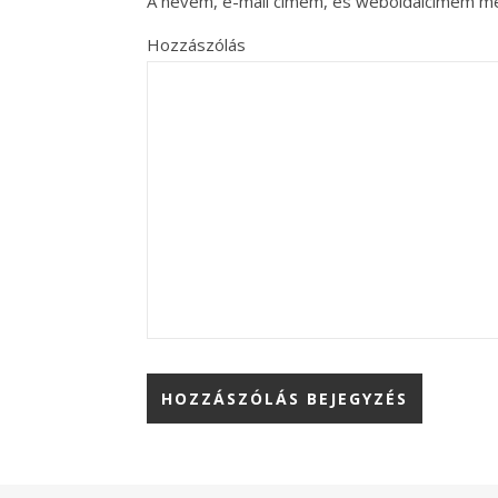
A nevem, e-mail címem, és weboldalcímem m
Hozzászólás