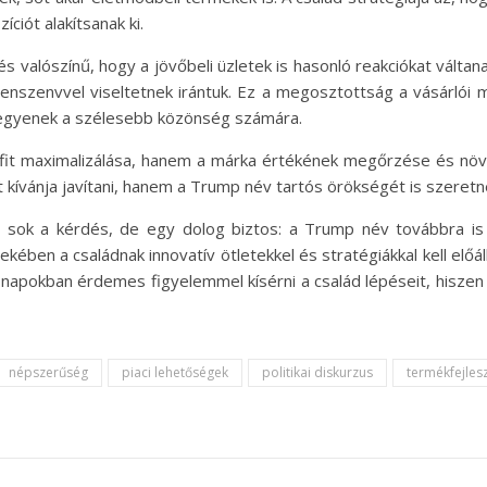
ciót alakítsanak ki.
és valószínű, hogy a jövőbeli üzletek is hasonló reakciókat válta
lenszenvvel viseltetnek irántuk. Ez a megosztottság a vásárlói 
 legyenek a szélesebb közönség számára.
fit maximalizálása, hanem a márka értékének megőrzése és növel
 kívánja javítani, hanem a Trump név tartós örökségét is szeretn
g sok a kérdés, de egy dolog biztos: a Trump név továbbra is
ében a családnak innovatív ötletekkel és stratégiákkal kell előá
hónapokban érdemes figyelemmel kísérni a család lépéseit, hisze
népszerűség
piaci lehetőségek
politikai diskurzus
termékfejles