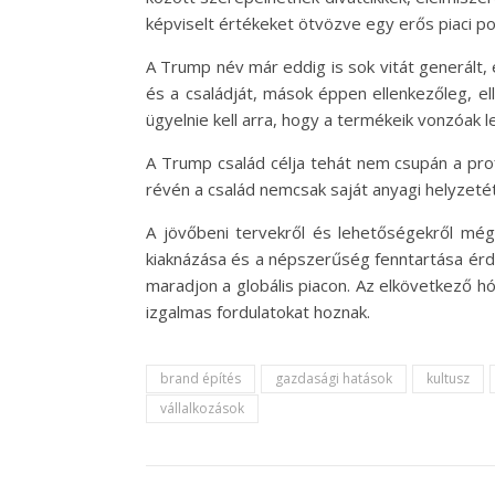
képviselt értékeket ötvözve egy erős piaci pozí
A Trump név már eddig is sok vitát generált, 
és a családját, mások éppen ellenkezőleg, el
ügyelnie kell arra, hogy a termékeik vonzóak
A Trump család célja tehát nem csupán a pro
révén a család nemcsak saját anyagi helyzetét
A jövőbeni tervekről és lehetőségekről mé
kiaknázása és a népszerűség fenntartása érdek
maradjon a globális piacon. Az elkövetkező 
izgalmas fordulatokat hoznak.
brand építés
gazdasági hatások
kultusz
vállalkozások