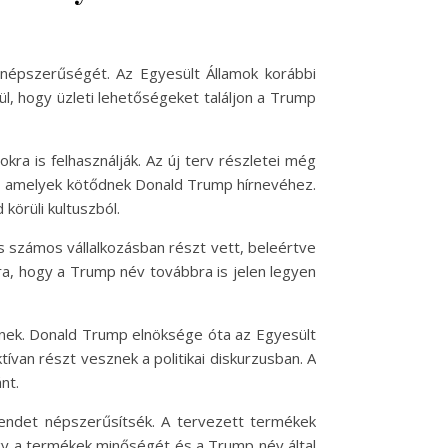
 népszerűségét. Az Egyesült Államok korábbi
ül, hogy üzleti lehetőségeket találjon a Trump
ra is felhasználják. Az új terv részletei még
zi, amelyek kötődnek Donald Trump hírnevéhez.
körüli kultuszból.
is számos vállalkozásban részt vett, beleértve
ra, hogy a Trump név továbbra is jelen legyen
etnek. Donald Trump elnöksége óta az Egyesült
tívan részt vesznek a politikai diskurzusban. A
nt.
brendet népszerűsítsék. A tervezett termékek
hogy a termékek minőségét és a Trump név által