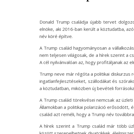
Donald Trump családja újabb tervet dolgozo
elnöke, aki 2016-ban került a köztudatba, azó
név köré építve.
A Trump család hagyományosan a vállalkozások
nem teljesen világosak, de a hírek szerint a
A cél nyilvánvalóan az, hogy profitáljanak az 
Trump neve már régóta a politikai diskurzus r
ingatlanfejlesztéseket, szállodákat és szóra
a köztudatban, miközben új bevételi források
A Trump család törekvései nemcsak az üzleti 
Államokban a politikai polarizáció erősödött, 
család azt reméli, hogy a Trump név továbbra
A hírek szerint a Trump család már több üzl
között szerepelhetnek divatcikkek, élelmiszer