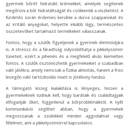
gyermek bőrét hidratáló krémekkel, amelyek segítenek
megőrizni a bőr hidratáltságát és csökkentik a viszketést. A
fürdetés során érdemes kerülnie a durva szappanokat és
az irritáló anyagokat, helyette inkább lágy, természetes
összetevőket tartalmazó termékeket válasszanak.
Fontos, hogy a szülők figyeljenek a gyermek életmódjára
is. A stressz és a fáradtság súlyosbíthatja a pikkelysömör
tüneteit, ezért a pihenés és a megfelelő alvás kiemelten
fontos. A szülők ösztönözhetik gyermekeiket a szabadban
való játékra, amely nemcsak a fizikai aktivitás, hanem a friss
levegőn való tartózkodás miatt is jótékony hatású.
A támogató közeg kialakítása is lényeges, hiszen a
gyermekeknek tudniuk kell, hogy barátaik és családtagjaik
elfogadják őket, függetlenül a bőrproblémáiktól. A nyílt
kommunikáció segíthet abban, hogy a gyermekek
megosszanak a szüleikkel minden aggodalmat vagy
félelmet, ami a pikkelysömörrel kapcsolatos.