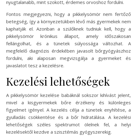
nyugtalanabb, mint szokott, érdemes orvoshoz fordulni.
Fontos megjegyezni, hogy a pikkelysömör nem fertőző
betegség, így a környezetükben lévő más gyermekek nem
kaphatják el. Azonban a szülőknek tudniuk kell, hogy a
pikkelysömör krónikus állapot, amely időszakosan
fellángolhat, és a tünetek súlyossága változhat. A
megfelelő diagnózis érdekében javasolt bőrgyógyászhoz
fordulni, aki alaposan megvizsgálja a gyermeket és
javaslatot tesz a kezelésre.
Kezelési lehetőségek
A pikkelysömör kezelése babáknál sokszor kihívást jelent,
mivel a kisgyermekek bőre érzékeny és különleges
figyelmet igényel. A kezelés célja a tünetek enyhítése, a
gyulladás csökkentése és a bőr hidratálása. A kezelési
lehetőségek széles spektrumot ölelnek fel, a helyi
kezelésektől kezdve a szisztémás gyógyszerekig.