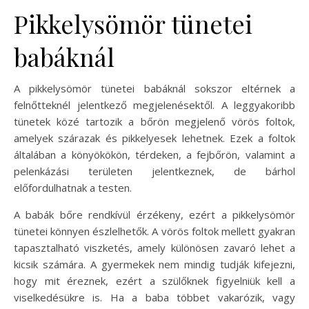
Pikkelysömör tünetei
babáknál
A pikkelysömör tünetei babáknál sokszor eltérnek a
felnőtteknél jelentkező megjelenésektől. A leggyakoribb
tünetek közé tartozik a bőrön megjelenő vörös foltok,
amelyek szárazak és pikkelyesek lehetnek. Ezek a foltok
általában a könyökökön, térdeken, a fejbőrön, valamint a
pelenkázási területen jelentkeznek, de bárhol
előfordulhatnak a testen.
A babák bőre rendkívül érzékeny, ezért a pikkelysömör
tünetei könnyen észlelhetők. A vörös foltok mellett gyakran
tapasztalható viszketés, amely különösen zavaró lehet a
kicsik számára. A gyermekek nem mindig tudják kifejezni,
hogy mit éreznek, ezért a szülőknek figyelniük kell a
viselkedésükre is. Ha a baba többet vakarózik, vagy