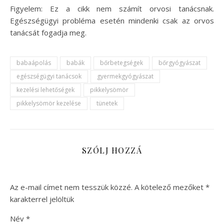
Figyelem: Ez a cikk nem számít orvosi tanácsnak.
Egészségügyi probléma esetén mindenki csak az orvos
tanácsát fogadja meg.
babaápolás
babák
bőrbetegségek
bőrgyógyászat
egészségügyi tanácsok
gyermekgyógyászat
kezelési lehetőségek
pikkelysömör
pikkelysömör kezelése
tünetek
SZÓLJ HOZZÁ
Az e-mail címet nem tesszük közzé.
A kötelező mezőket
*
karakterrel jelöltük
Név
*