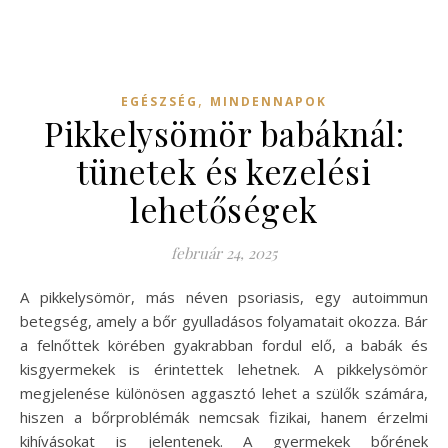
,
EGÉSZSÉG
MINDENNAPOK
Pikkelysömör babáknál:
tünetek és kezelési
lehetőségek
február 24, 2025
A pikkelysömör, más néven psoriasis, egy autoimmun
betegség, amely a bőr gyulladásos folyamatait okozza. Bár
a felnőttek körében gyakrabban fordul elő, a babák és
kisgyermekek is érintettek lehetnek. A pikkelysömör
megjelenése különösen aggasztó lehet a szülők számára,
hiszen a bőrproblémák nemcsak fizikai, hanem érzelmi
kihívásokat is jelentenek. A gyermekek bőrének