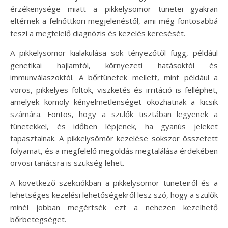
érzékenysége miatt a pikkelysömör tünetei gyakran
eltérnek a felnőttkori megjelenéstől, ami még fontosabbá
teszi a megfelelő diagnózis és kezelés keresését.
A pikkelysömör kialakulása sok tényezőtől függ, például
genetikai hajlamtól, környezeti hatásoktól és
immunválaszoktól. A bőrtünetek mellett, mint például a
vörös, pikkelyes foltok, viszketés és irritáció is felléphet,
amelyek komoly kényelmetlenséget okozhatnak a kicsik
számára. Fontos, hogy a szülők tisztában legyenek a
tünetekkel, és időben lépjenek, ha gyanús jeleket
tapasztalnak. A pikkelysömör kezelése sokszor összetett
folyamat, és a megfelelő megoldás megtalálása érdekében
orvosi tanácsra is szükség lehet.
A következő szekciókban a pikkelysömör tüneteiről és a
lehetséges kezelési lehetőségekről lesz szó, hogy a szülők
minél jobban megértsék ezt a nehezen kezelhető
bőrbetegséget.