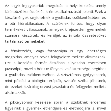
Az egyik leggyakoribb megoldás a helyi kezelés, amely
különböző kenőcsök és krémek alkalmazását jelenti. Ezek a
készítmények segíthetnek a gyulladás csökkentésében és
a bőr hidratálásában. A szülőknek fontos, hogy olyan
termékeket válasszanak, amelyek kifejezetten gyermekek
számára készültek, és kerüljék az irritáló összetevőket
tartalmazó termékeket.
A fénykezelés, vagy fototerápia is egy lehetséges
megoldás, amelyet orvos felügyelete mellett alkalmaznak.
Ezt a kezelési formát általában súlyosabb esetekben
javasolják, mivel a bőr UV fénynek való kitettsége segíthet
a gyulladás csökkentésében. A szisztémás gyógyszerek,
mint például a biológiai terápiák, szintén szóba jöhetnek,
de ezeket kizárólag orvosi javaslatra és felügyelet mellett
alkalmazzák.
A pikkelysömör kezelése során a szülőknek érdemes
figyelniük a gyermek étrendjére és életmódjára is, mivel