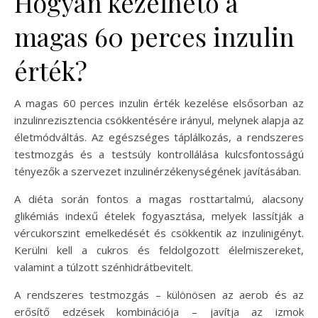
Hogyan kezelhető a
magas 60 perces inzulin
érték?
A magas 60 perces inzulin érték kezelése elsősorban az
inzulinrezisztencia csökkentésére irányul, melynek alapja az
életmódváltás. Az egészséges táplálkozás, a rendszeres
testmozgás és a testsúly kontrollálása kulcsfontosságú
tényezők a szervezet inzulinérzékenységének javításában.
A diéta során fontos a magas rosttartalmú, alacsony
glikémiás indexű ételek fogyasztása, melyek lassítják a
vércukorszint emelkedését és csökkentik az inzulinigényt.
Kerülni kell a cukros és feldolgozott élelmiszereket,
valamint a túlzott szénhidrátbevitelt.
A rendszeres testmozgás – különösen az aerob és az
erősítő edzések kombinációja – javítja az izmok