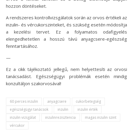
hozzon döntéseket.
A rendszeres kontrollvizsgálatok során az orvos értékeli az
inzulin- és vércukorszinteket, és szükség esetén módosítja
a kezelési tervet. Ez a folyamatos odafigyelés
elengedhetetlen a hosszú távú anyagcsere-egészség
fenntartásához.
—
Ez a cikk tájékoztató jellegű, nem helyettesíti az orvosi
tanácsadást. Egészségügyi problémák esetén mindig
konzultáljon szakorvosával!
60 perces inzulin
anyagcsere
cukorbetegség
egészségügyi tanácsok
inzulin
inzulin érték
inzulin vizsgálat
inzulinrezisztencia
magas inzulin szint
vércukor