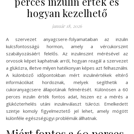
perces inzulin érték és
hogyan kezelhető
január 18, 2026
A szervezet anyagcsere-folyamataiban az inzulin
kulcsfontosságú hormon, amely a vércukorszint
szabályozásáért felelős. Az inzulinszint mérésével az
orvosok képet kaphatnak arról, hogyan reagál a szervezet
a glükózra, illetve milyen hatékonyan képes azt felhasználni.
A különböző időpontokban mért inzulinértékek eltérő
információkat hordoznak, melyek segíthetik a
cukoranyagcsere állapotának felmérését. Különösen a 60
perces inzulin érték fontos adat, hiszen ez a mérés a
glükózterhelés utáni inzulinválaszt tükrözi. Emelkedett
szintje komoly figyelmeztető jel lehet, amely mögött
különféle egészségügyi problémák állhatnak.
Miért fontos a 60 perces