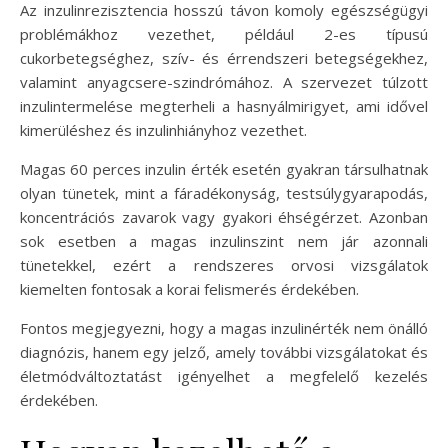
Az inzulinrezisztencia hosszú távon komoly egészségügyi
problémákhoz vezethet, például 2-es típusú
cukorbetegséghez, szív- és érrendszeri betegségekhez,
valamint anyagcsere-szindrómához. A szervezet túlzott
inzulintermelése megterheli a hasnyálmirigyet, ami idővel
kimerüléshez és inzulinhiányhoz vezethet.
Magas 60 perces inzulin érték esetén gyakran társulhatnak
olyan tünetek, mint a fáradékonyság, testsúlygyarapodás,
koncentrációs zavarok vagy gyakori éhségérzet. Azonban
sok esetben a magas inzulinszint nem jár azonnali
tünetekkel, ezért a rendszeres orvosi vizsgálatok
kiemelten fontosak a korai felismerés érdekében.
Fontos megjegyezni, hogy a magas inzulinérték nem önálló
diagnózis, hanem egy jelző, amely további vizsgálatokat és
életmódváltoztatást igényelhet a megfelelő kezelés
érdekében.