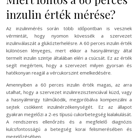
inzulin érték mérése?
Az inzulinmérés során több időpontban is vesznek
vérmintát, hogy nyomon kövessék a szervezet
inzulinválaszát a glükózterhelésre. A 60 perces inzulin érték
különösen lényeges, mert ekkor a hasnyálmirigy által
termelt inzulin szintje általában eléri a csúcsát. Ez az érték
segít megérteni, hogy a szervezet milyen gyorsan és
hatékonyan reagál a vércukorszint emelkedésére.
Amennyiben a 60 perces inzulin érték magas, az arra
utalhat, hogy a szervezet inzulinrezisztenciával küzd, vagy
a hasnyálmirigy túlműködik, megpróbálva kompenzálni a
sejtek csökkent inzulinérzékenységét. Ez az állapot
gyakran megelőzi a 2-es típusú cukorbetegség kialakulását.
A rendszeres ellenőrzés és a megfelelő diagnózis
kulcsfontosságú a betegség korai felismerésében és
megelőzésében.