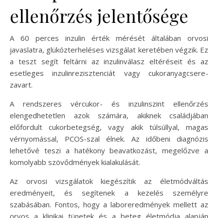
ellenőrzés jelentősége
A 60 perces inzulin érték mérését általában orvosi
javaslatra, glükózterheléses vizsgálat keretében végzik. Ez
a teszt segít feltárni az inzulinválasz eltéréseit és az
esetleges inzulinrezisztenciát vagy cukoranyagcsere-
zavart.
A rendszeres vércukor- és inzulinszint ellenőrzés
elengedhetetlen azok számára, akiknek családjában
előfordult cukorbetegség, vagy akik túlsúllyal, magas
vérnyomással, PCOS-szal élnek. Az időbeni diagnózis
lehetővé teszi a hatékony beavatkozást, megelőzve a
komolyabb szövődmények kialakulását.
Az orvosi vizsgálatok kiegészítik az életmódváltás
eredményeit, és segítenek a kezelés személyre
szabásában. Fontos, hogy a laboreredmények mellett az
orvos a klinikai tünetek és a beteg életmódja alapján