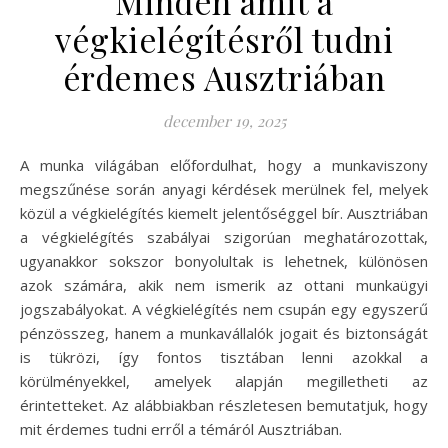
Minden amit a
végkielégítésről tudni
érdemes Ausztriában
december 19, 2025
A munka világában előfordulhat, hogy a munkaviszony
megszűnése során anyagi kérdések merülnek fel, melyek
közül a végkielégítés kiemelt jelentőséggel bír. Ausztriában
a végkielégítés szabályai szigorúan meghatározottak,
ugyanakkor sokszor bonyolultak is lehetnek, különösen
azok számára, akik nem ismerik az ottani munkaügyi
jogszabályokat. A végkielégítés nem csupán egy egyszerű
pénzösszeg, hanem a munkavállalók jogait és biztonságát
is tükrözi, így fontos tisztában lenni azokkal a
körülményekkel, amelyek alapján megilletheti az
érintetteket. Az alábbiakban részletesen bemutatjuk, hogy
mit érdemes tudni erről a témáról Ausztriában.