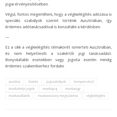
jogai érvényesítésében.
Végül, fontos megemlíteni, hogy a végkielégítés adózása is
speciális szabályok szerint történik Ausztriában, így
érdemes adótanácsadóval is konzultálni a kérdésben.
—
Ez a cikk a végkielégítés témakörét ismerteti Ausztriában,
és nem helyettesíti a szakértői jogi tanácsadást.
Bonyolultabb esetekben vagy jogvita esetén mindig
érdemes szakemberhez fordulni.
ausztria
fizetés
jogszabályok
kompenzáció
munkahelyi jogok
munkajog
munkaügy
munkavállalók
munkaviszony megszűnése
végkielégítés