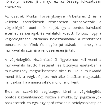
hónapnyi fizetés jár, majd ez az összeg fokozatosan
emelkedik.
Az osztrák Munka Törvénykönyve (Arbeitsrecht) és a
kollektív szerződések részletesen szabályozzák a
végkielégítés pontos összegét, így a pontos kalkuláció
eltérhet az iparágak és vállalatok között. Fontos, hogy a
végkielégítésbe általában beleszámítanak a rendszeres
bónuszok, jutalékok és egyéb juttatások is, amelyek a
munkavállaló számára rendszeresen jártak.
A végkielégítés kiszámításánál figyelembe kell venni a
munkavállaló bruttó fizetését, és bizonyos esetekben a
munkaviszony megszűnésének okát is. Ha a munkaadó
mond fel, a végkielégítés mértéke általában magasabb,
mint akkor, ha a munkavállaló mond fel önként.
Érdemes szakértői segítséget kérni a végkielégítés
pontos kiszámításához, hiszen a munkaügyi jogszabályok
összetettek, és egy-egy apró részlet is befolyásolhatja az