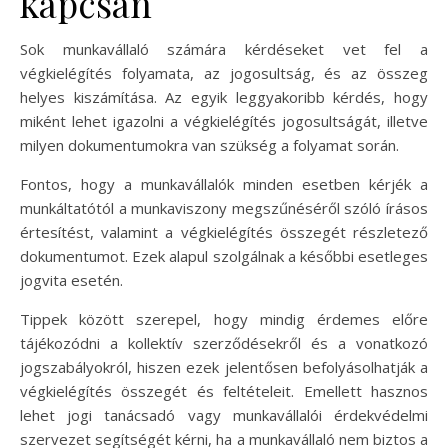
kapcsán
Sok munkavállaló számára kérdéseket vet fel a
végkielégítés folyamata, az jogosultság, és az összeg
helyes kiszámítása. Az egyik leggyakoribb kérdés, hogy
miként lehet igazolni a végkielégítés jogosultságát, illetve
milyen dokumentumokra van szükség a folyamat során.
Fontos, hogy a munkavállalók minden esetben kérjék a
munkáltatótól a munkaviszony megszűnéséről szóló írásos
értesítést, valamint a végkielégítés összegét részletező
dokumentumot. Ezek alapul szolgálnak a későbbi esetleges
jogvita esetén.
Tippek között szerepel, hogy mindig érdemes előre
tájékozódni a kollektív szerződésekről és a vonatkozó
jogszabályokról, hiszen ezek jelentősen befolyásolhatják a
végkielégítés összegét és feltételeit. Emellett hasznos
lehet jogi tanácsadó vagy munkavállalói érdekvédelmi
szervezet segítségét kérni, ha a munkavállaló nem biztos a