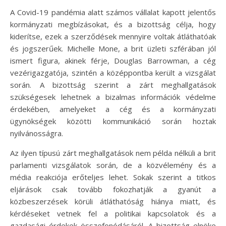
A Covid-19 pandémia alatt számos vállalat kapott jelentős
kormányzati megbízásokat, és a bizottság célja, hogy
kiderítse, ezek a szerződések mennyire voltak átláthatóak
és jogszerűek. Michelle Mone, a brit üzleti szférában jól
ismert figura, akinek férje, Douglas Barrowman, a cég
vezérigazgatója, szintén a középpontba került a vizsgálat
során. A bizottság szerint a zárt meghallgatások
szükségesek lehetnek a bizalmas információk védelme
érdekében, amelyeket a cég és a kormányzati
ügynökségek közötti kommunikáció során hoztak
nyilvánosságra.
Az ilyen típusú zárt meghallgatások nem példa nélküli a brit
parlamenti vizsgálatok során, de a közvélemény és a
média reakciója erőteljes lehet. Sokak szerint a titkos
eljárások csak tovább fokozhatják a gyanút a
közbeszerzések körüli átláthatóság hiánya miatt, és
kérdéseket vetnek fel a politikai kapcsolatok és a
gazdasági érdekek összefonódásáról. A bizottság elnöke