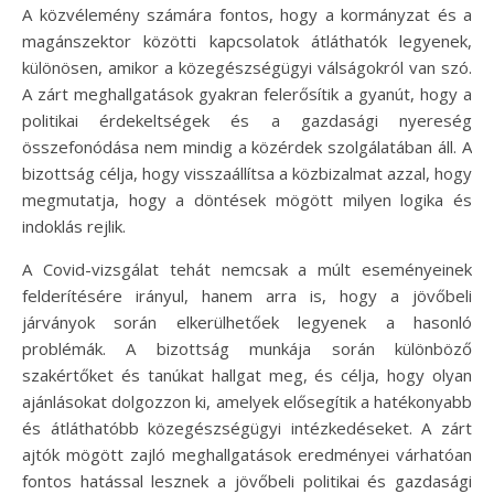
A közvélemény számára fontos, hogy a kormányzat és a
magánszektor közötti kapcsolatok átláthatók legyenek,
különösen, amikor a közegészségügyi válságokról van szó.
A zárt meghallgatások gyakran felerősítik a gyanút, hogy a
politikai érdekeltségek és a gazdasági nyereség
összefonódása nem mindig a közérdek szolgálatában áll. A
bizottság célja, hogy visszaállítsa a közbizalmat azzal, hogy
megmutatja, hogy a döntések mögött milyen logika és
indoklás rejlik.
A Covid-vizsgálat tehát nemcsak a múlt eseményeinek
felderítésére irányul, hanem arra is, hogy a jövőbeli
járványok során elkerülhetőek legyenek a hasonló
problémák. A bizottság munkája során különböző
szakértőket és tanúkat hallgat meg, és célja, hogy olyan
ajánlásokat dolgozzon ki, amelyek elősegítik a hatékonyabb
és átláthatóbb közegészségügyi intézkedéseket. A zárt
ajtók mögött zajló meghallgatások eredményei várhatóan
fontos hatással lesznek a jövőbeli politikai és gazdasági