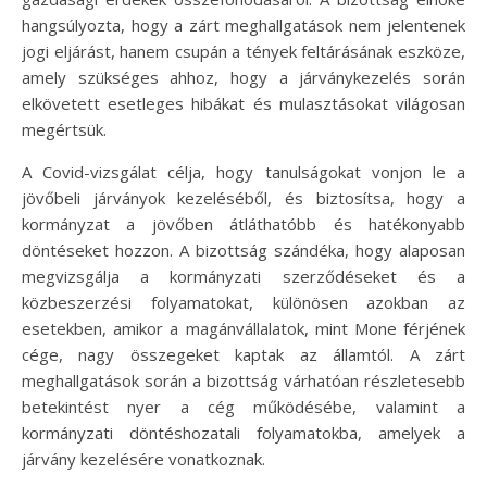
hangsúlyozta, hogy a zárt meghallgatások nem jelentenek
jogi eljárást, hanem csupán a tények feltárásának eszköze,
amely szükséges ahhoz, hogy a járványkezelés során
elkövetett esetleges hibákat és mulasztásokat világosan
megértsük.
A Covid-vizsgálat célja, hogy tanulságokat vonjon le a
jövőbeli járványok kezeléséből, és biztosítsa, hogy a
kormányzat a jövőben átláthatóbb és hatékonyabb
döntéseket hozzon. A bizottság szándéka, hogy alaposan
megvizsgálja a kormányzati szerződéseket és a
közbeszerzési folyamatokat, különösen azokban az
esetekben, amikor a magánvállalatok, mint Mone férjének
cége, nagy összegeket kaptak az államtól. A zárt
meghallgatások során a bizottság várhatóan részletesebb
betekintést nyer a cég működésébe, valamint a
kormányzati döntéshozatali folyamatokba, amelyek a
járvány kezelésére vonatkoznak.