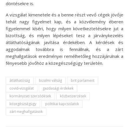
döntésekre is.
A vizsgálat kimenetele és a benne részt vevő cégek jövője
tehát nagy figyelmet kap, és a közvélemény éberen
figyelemmel kíséri, hogy milyen következtetésekre jut a
bizottság, és milyen lépéseket tesz a járványkezelés
átláthatóságának javítása érdekében. A kérdések és
aggodalmak továbbra is fennállnak, és a zárt
meghallgatások eredményei remélhetőleg hozzájárulnak a
fényesebb jövőhöz a közegészségügy területén.
átláthatóság
bizalmi válság
brit parlament
covid-vizsgálat
gazdasági érdekek
kormányzati szerződések
közbeszerzések
közegészségügy
politikai kapcsolatok
zárt meghallgatások