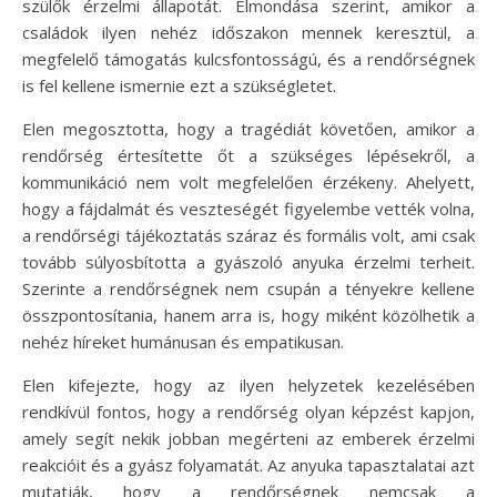
szülők érzelmi állapotát. Elmondása szerint, amikor a
családok ilyen nehéz időszakon mennek keresztül, a
megfelelő támogatás kulcsfontosságú, és a rendőrségnek
is fel kellene ismernie ezt a szükségletet.
Elen megosztotta, hogy a tragédiát követően, amikor a
rendőrség értesítette őt a szükséges lépésekről, a
kommunikáció nem volt megfelelően érzékeny. Ahelyett,
hogy a fájdalmát és veszteségét figyelembe vették volna,
a rendőrségi tájékoztatás száraz és formális volt, ami csak
tovább súlyosbította a gyászoló anyuka érzelmi terheit.
Szerinte a rendőrségnek nem csupán a tényekre kellene
összpontosítania, hanem arra is, hogy miként közölhetik a
nehéz híreket humánusan és empatikusan.
Elen kifejezte, hogy az ilyen helyzetek kezelésében
rendkívül fontos, hogy a rendőrség olyan képzést kapjon,
amely segít nekik jobban megérteni az emberek érzelmi
reakcióit és a gyász folyamatát. Az anyuka tapasztalatai azt
mutatják, hogy a rendőrségnek nemcsak a