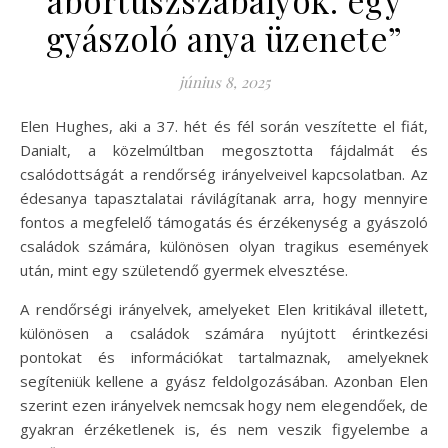
gyászoló anya üzenete”
június 8, 2025
Elen Hughes, aki a 37. hét és fél során veszítette el fiát,
Danialt, a közelmúltban megosztotta fájdalmát és
csalódottságát a rendőrség irányelveivel kapcsolatban. Az
édesanya tapasztalatai rávilágítanak arra, hogy mennyire
fontos a megfelelő támogatás és érzékenység a gyászoló
családok számára, különösen olyan tragikus események
után, mint egy születendő gyermek elvesztése.
A rendőrségi irányelvek, amelyeket Elen kritikával illetett,
különösen a családok számára nyújtott érintkezési
pontokat és információkat tartalmaznak, amelyeknek
segíteniük kellene a gyász feldolgozásában. Azonban Elen
szerint ezen irányelvek nemcsak hogy nem elegendőek, de
gyakran érzéketlenek is, és nem veszik figyelembe a