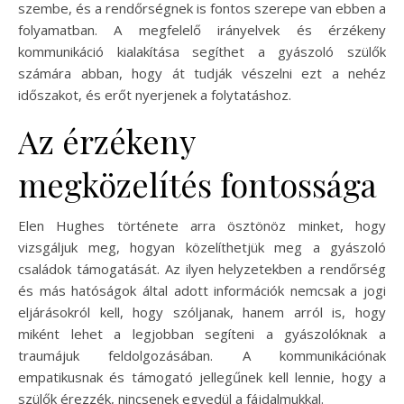
szembe, és a rendőrségnek is fontos szerepe van ebben a
folyamatban. A megfelelő irányelvek és érzékeny
kommunikáció kialakítása segíthet a gyászoló szülők
számára abban, hogy át tudják vészelni ezt a nehéz
időszakot, és erőt nyerjenek a folytatáshoz.
Az érzékeny
megközelítés fontossága
Elen Hughes története arra ösztönöz minket, hogy
vizsgáljuk meg, hogyan közelíthetjük meg a gyászoló
családok támogatását. Az ilyen helyzetekben a rendőrség
és más hatóságok által adott információk nemcsak a jogi
eljárásokról kell, hogy szóljanak, hanem arról is, hogy
miként lehet a legjobban segíteni a gyászolóknak a
traumájuk feldolgozásában. A kommunikációnak
empatikusnak és támogató jellegűnek kell lennie, hogy a
szülők érezzék, nincsenek egyedül a fájdalmukkal.