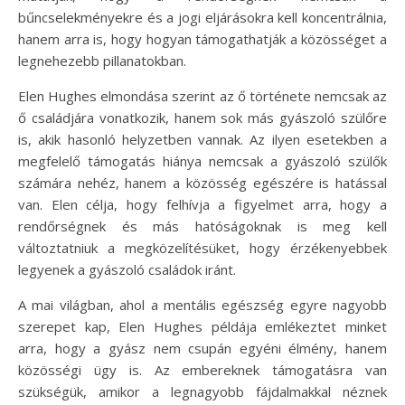
bűncselekményekre és a jogi eljárásokra kell koncentrálnia,
hanem arra is, hogy hogyan támogathatják a közösséget a
legnehezebb pillanatokban.
Elen Hughes elmondása szerint az ő története nemcsak az
ő családjára vonatkozik, hanem sok más gyászoló szülőre
is, akik hasonló helyzetben vannak. Az ilyen esetekben a
megfelelő támogatás hiánya nemcsak a gyászoló szülők
számára nehéz, hanem a közösség egészére is hatással
van. Elen célja, hogy felhívja a figyelmet arra, hogy a
rendőrségnek és más hatóságoknak is meg kell
változtatniuk a megközelítésüket, hogy érzékenyebbek
legyenek a gyászoló családok iránt.
A mai világban, ahol a mentális egészség egyre nagyobb
szerepet kap, Elen Hughes példája emlékeztet minket
arra, hogy a gyász nem csupán egyéni élmény, hanem
közösségi ügy is. Az embereknek támogatásra van
szükségük, amikor a legnagyobb fájdalmakkal néznek