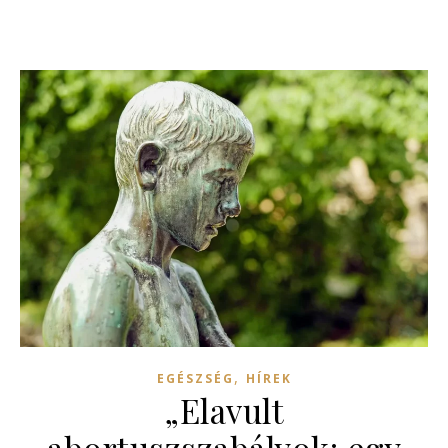
,
EGÉSZSÉG
HÍREK
„Elavult
abortuszszabályok: egy