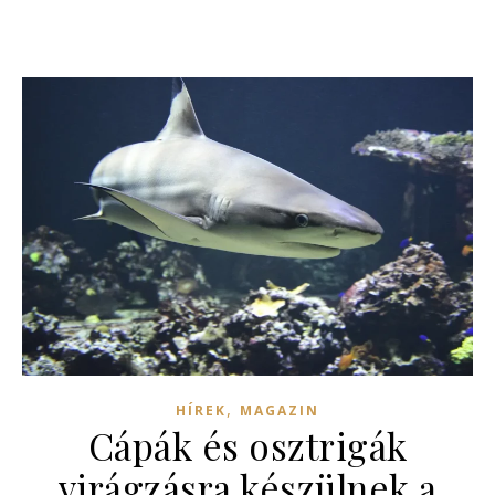
,
HÍREK
MAGAZIN
Cápák és osztrigák
virágzásra készülnek a