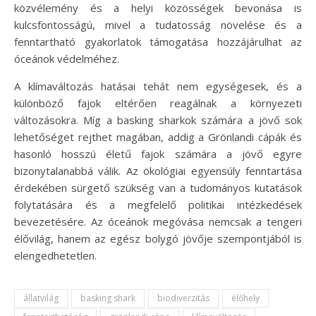
közvélemény és a helyi közösségek bevonása is
kulcsfontosságú, mivel a tudatosság növelése és a
fenntartható gyakorlatok támogatása hozzájárulhat az
óceánok védelméhez.
A klímaváltozás hatásai tehát nem egységesek, és a
különböző fajok eltérően reagálnak a környezeti
változásokra. Míg a basking sharkok számára a jövő sok
lehetőséget rejthet magában, addig a Grönlandi cápák és
hasonló hosszú életű fajok számára a jövő egyre
bizonytalanabbá válik. Az ökológiai egyensúly fenntartása
érdekében sürgető szükség van a tudományos kutatások
folytatására és a megfelelő politikai intézkedések
bevezetésére. Az óceánok megóvása nemcsak a tengeri
élővilág, hanem az egész bolygó jövője szempontjából is
elengedhetetlen.
állatvilág
basking shark
biodiverzitás
élőhely