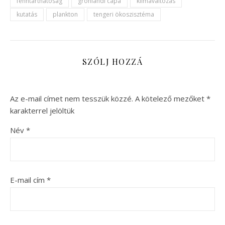
fenntarthatóság
grönlandi cápa
klímaváltozás
kutatás
plankton
tengeri ökoszisztéma
SZÓLJ HOZZÁ
Az e-mail címet nem tesszük közzé.
A kötelező mezőket
*
karakterrel jelöltük
Név
*
E-mail cím
*