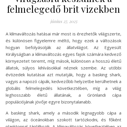
felmelegedő brit vizekben
június 27, 2025
A klímaváltozás hatásai már most is érezhetők világszerte,
és különösen figyelemre méltó, hogy ezek a változások
hogyan befolyásolják az állatvilágot. Az Egyesült
Királyságban a klímaváltozás egyes fajok számára kedvező
környezetet teremt, míg mások, különösen a hosszú életű
állatok, súlyos kihívásokkal néznek szembe. Az utóbbi
évtizedek kutatásai azt mutatják, hogy a basking shark,
vagyis a napozó cápák, kedvezőbb helyzetbe kerülhetnek a
globális felmelegedés következtében, míg a világ
leghosszabb életű állatának, a Grönlandi cápa
populációjának jövője egyre bizonytalanabb.
A basking shark, amely a második legnagyobb cápa a
világon, az óceánokban szokott tartózkodni, és főként
planktonnal táplálkozik. A klímaváltozás következtében az