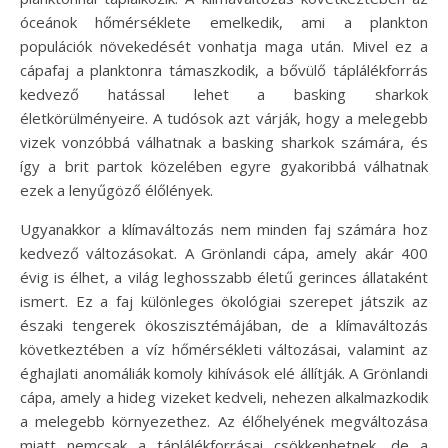
óceánok hőmérséklete emelkedik, ami a plankton
populációk növekedését vonhatja maga után. Mivel ez a
cápafaj a planktonra támaszkodik, a bővülő táplálékforrás
kedvező hatással lehet a basking sharkok
életkörülményeire. A tudósok azt várják, hogy a melegebb
vizek vonzóbbá válhatnak a basking sharkok számára, és
így a brit partok közelében egyre gyakoribbá válhatnak
ezek a lenyűgöző élőlények.
Ugyanakkor a klímaváltozás nem minden faj számára hoz
kedvező változásokat. A Grönlandi cápa, amely akár 400
évig is élhet, a világ leghosszabb életű gerinces állataként
ismert. Ez a faj különleges ökológiai szerepet játszik az
északi tengerek ökoszisztémájában, de a klímaváltozás
következtében a víz hőmérsékleti változásai, valamint az
éghajlati anomáliák komoly kihívások elé állítják. A Grönlandi
cápa, amely a hideg vizeket kedveli, nehezen alkalmazkodik
a melegebb környezethez. Az élőhelyének megváltozása
miatt nemcsak a táplálékforrásai csökkenhetnek, de a