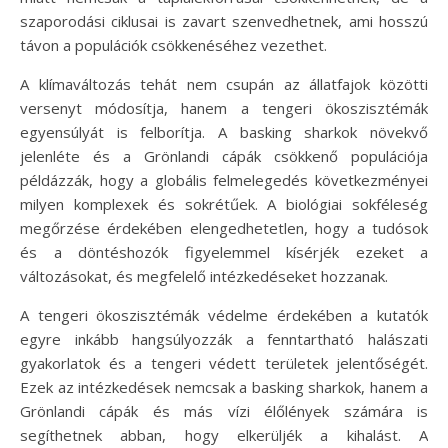
szaporodási ciklusai is zavart szenvedhetnek, ami hosszú
távon a populációk csökkenéséhez vezethet.
A klímaváltozás tehát nem csupán az állatfajok közötti
versenyt módosítja, hanem a tengeri ökoszisztémák
egyensúlyát is felborítja. A basking sharkok növekvő
jelenléte és a Grönlandi cápák csökkenő populációja
példázzák, hogy a globális felmelegedés következményei
milyen komplexek és sokrétűek. A biológiai sokféleség
megőrzése érdekében elengedhetetlen, hogy a tudósok
és a döntéshozók figyelemmel kísérjék ezeket a
változásokat, és megfelelő intézkedéseket hozzanak.
A tengeri ökoszisztémák védelme érdekében a kutatók
egyre inkább hangsúlyozzák a fenntartható halászati
gyakorlatok és a tengeri védett területek jelentőségét.
Ezek az intézkedések nemcsak a basking sharkok, hanem a
Grönlandi cápák és más vízi élőlények számára is
segíthetnek abban, hogy elkerüljék a kihalást. A