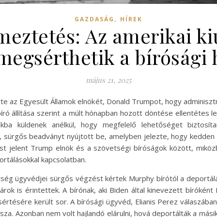
,
GAZDASÁG
HÍREK
lmeztetés: Az amerikai ki
egsérthetik a bírósági 
május 21, 2025
te az Egyesült Államok elnökét, Donald Trumpot, hogy adminisztr
ró állítása szerint a múlt hónapban hozott döntése ellentétes 
ba küldenek anélkül, hogy megfelelő lehetőséget biztosít
r, sürgős beadványt nyújtott be, amelyben jelezte, hogy kedden 
 jelent Trump elnök és a szövetségi bíróságok között, miközbe
rtálásokkal kapcsolatban.
ség ügyvédjei sürgős végzést kértek Murphy bírótól a deportá
árok is érintettek. A bírónak, aki Biden által kinevezett bíróként
értésére került sor. A bírósági ügyvéd, Elianis Perez válaszában
a. Azonban nem volt hajlandó elárulni, hová deportálták a másik