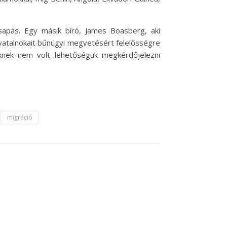
sapás. Egy másik bíró, James Boasberg, aki
ivatalnokait bűnügyi megvetésért felelősségre
iknek nem volt lehetőségük megkérdőjelezni
migráció