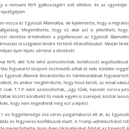
gy a vietnami férfi gyilkosságért volt elítélve, és az ügyvédj
 repülőgépen.
en vissza az Egyesült Államokba, de kijelentette, hogy a migráns
llgatásig. Megemlítette, hogy ez akár azt is jelentheti, hog
hozott döntése értelmében a jogellenesen az Egyesült Államok
rmazási országukon kívülre történő eltávolításukat. Miután híre
rmilyen ilyen lépés sértené a döntését.
ai férfi, akit N.M.-ként azonosítottak, korlátozott angoltudáss
rlási fogvatartó központ tisztviselői adtak át neki. Kedden regge
 Egyesült Államok Bevándorlási és Vámhivatalának fogvatartott-
mokból, és amikor megkérdezte, hogy hová került, az email válasz
t csak T.T.P.-ként azonosítottak, „úgy tűnik, hasonló sorsra juto
tak között körülbelül tíz másik egyén is szerepel, köztük laoszi, 
dván, hogy nem engedhetik meg ezt a lépést.
11-es függetlensége óta véres polgárháborút élt át. Az Egyesül
blás és fegyveres konfliktusok miatt. A Trump-adminisztráció tö
a megerősítette, hogy ilyen tárgyalásokat folytat az Egyesült Ál