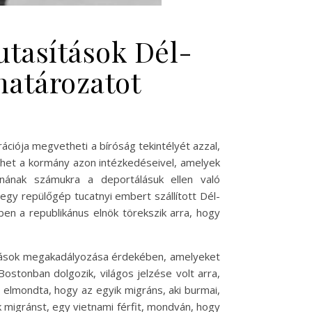
utasítások Dél-
határozatot
ációja megvetheti a bíróság tekintélyét azzal,
lehet a kormány azon intézkedéseivel, amelyek
anának számukra a deportálásuk ellen való
egy repülőgép tucatnyi embert szállított Dél-
n a republikánus elnök törekszik arra, hogy
lások megakadályozása érdekében, amelyeket
 Bostonban dolgozik, világos jelzése volt arra,
 elmondta, hogy az egyik migráns, aki burmai,
 migránst, egy vietnami férfit, mondván, hogy