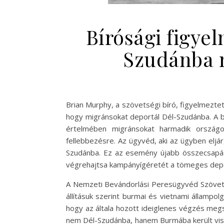
Bírósági figye
Szudánba m
Brian Murphy, a szövetségi bíró, figyelmeztet
hogy migránsokat deportál Dél-Szudánba. A bí
értelmében migránsokat harmadik országok
fellebbezésre. Az ügyvéd, aki az ügyben eljá
Szudánba. Ez az esemény újabb összecsapást
végrehajtsa kampányígéretét a tömeges depo
A Nemzeti Bevándorlási Peresügyvéd Szövet
állításuk szerint burmai és vietnami állampolg
hogy az általa hozott ideiglenes végzés megs
nem Dél-Szudánba, hanem Burmába került vissz