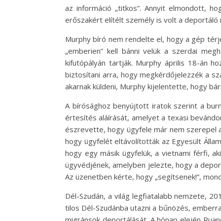
az információ „titkos”. Annyit elmondott, ho
erőszakért elítélt személy is volt a deportáló
Murphy bíró nem rendelte el, hogy a gép térj
„emberien” kell bánni velük a szerdai megha
kifutópályán tartják. Murphy április 18-án 
biztosítani arra, hogy megkérdőjelezzék a szá
akarnak küldeni, Murphy kijelentette, hogy bá
A bírósághoz benyújtott iratok szerint a burm
értesítés aláírását, amelyet a texasi bevándo
észrevette, hogy ügyfele már nem szerepel az
hogy ügyfelét eltávolították az Egyesült Álla
hogy egy másik ügyfelük, a vietnami férfi, aki
ügyvédjének, amelyben jelezte, hogy a deportál
Az üzenetben kérte, hogy „segítsenek!”, mon
Dél-Szudán, a világ legfiatalabb nemzete, 20
tilos Dél-Szudánba utazni a bűnözés, emberra
migránsok deportálását. A hónap elején Ruand