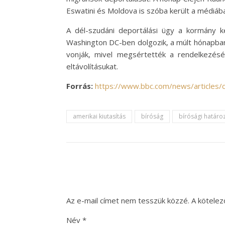
Eswatini és Moldova is szóba került a médiáb
A dél-szudáni deportálási ügy a kormány k
Washington DC-ben dolgozik, a múlt hónapban 
vonják, mivel megsértették a rendelkezésé
eltávolításukat.
Forrás:
https://www.bbc.com/news/articles/c
amerikai kiutasítás
bíróság
bírósági határo
Az e-mail címet nem tesszük közzé.
A kötele
Név
*