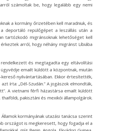
ei arról számoltak be, hogy legalább egy nemi
oknak a kormány őrizetében kell maradniuk, és
y a deportáló repülőgépet a leszállás után a
ban tartózkodó migránsoknak lehetőséget kell
k érkeztek arról, hogy néhány migránst Líbiába
al rendelkezett és megtagadta egy eltávolítási
l ügyvédje emailt küldött a központnak, miután
kereső nyilvántartásában. Ekkor értesítették,
 azt írta: „Dél-Szudán.” A jogászok elmondták,
tt”. A vietnami férfi házastársa emailt küldött
thaiföldi, pakisztáni és mexikói állampolgárok.
t Államok kormányának utazási tanácsa szerint
bb országot is megkeresett, hogy fogadja el a
lamokkal, míg Benin, Angola, Ekvádori Guinea,