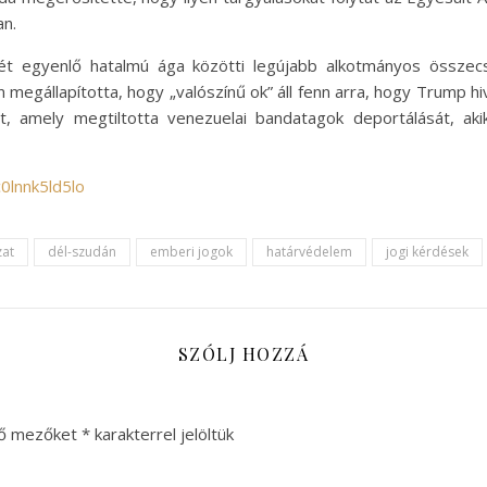
an.
ét egyenlő hatalmú ága közötti legújabb alkotmányos összec
megállapította, hogy „valószínű ok” áll fenn arra, hogy Trump h
t, amely megtiltotta venezuelai bandatagok deportálását, ak
0lnnk5ld5lo
zat
dél-szudán
emberi jogok
határvédelem
jogi kérdések
SZÓLJ HOZZÁ
ző mezőket
*
karakterrel jelöltük