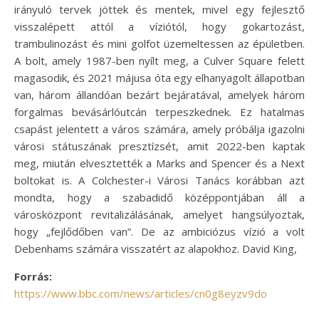
irányuló tervek jöttek és mentek, mivel egy fejlesztő
visszalépett attól a víziótól, hogy gokartozást,
trambulinozást és mini golfot üzemeltessen az épületben.
A bolt, amely 1987-ben nyílt meg, a Culver Square felett
magasodik, és 2021 májusa óta egy elhanyagolt állapotban
van, három állandóan bezárt bejáratával, amelyek három
forgalmas bevásárlóutcán terpeszkednek. Ez hatalmas
csapást jelentett a város számára, amely próbálja igazolni
városi státuszának presztízsét, amit 2022-ben kaptak
meg, miután elvesztették a Marks and Spencer és a Next
boltokat is. A Colchester-i Városi Tanács korábban azt
mondta, hogy a szabadidő középpontjában áll a
városközpont revitalizálásának, amelyet hangsúlyoztak,
hogy „fejlődőben van”. De az ambiciózus vízió a volt
Debenhams számára visszatért az alapokhoz. David King,
Forrás:
https://www.bbc.com/news/articles/cn0g8eyzv9do