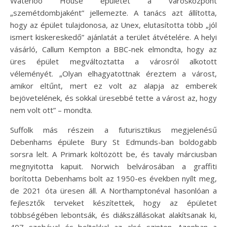
Waterloo House épületét a városközpont
„szemétdombjaként” jellemezte. A tanács azt állította,
hogy az épület tulajdonosa, az Unex, elutasította több „jól
ismert kiskereskedő” ajánlatát a terület átvételére. A helyi
vásárló, Callum Kempton a BBC-nek elmondta, hogy az
üres épület megváltoztatta a városról alkotott
véleményét. „Olyan elhagyatottnak éreztem a várost,
amikor eltűnt, mert ez volt az alapja az emberek
bejövetelének, és sokkal üresebbé tette a várost az, hogy
nem volt ott” – mondta.
Suffolk más részein a futurisztikus megjelenésű
Debenhams épülete Bury St Edmunds-ban boldogabb
sorsra lelt. A Primark költözött be, és tavaly márciusban
megnyitotta kapuit. Norwich belvárosában a graffiti
borította Debenhams bolt az 1950-es években nyílt meg,
de 2021 óta üresen áll. A Northamptonéval hasonlóan a
fejlesztők terveket készítettek, hogy az épületet
többségében lebontsák, és diákszállásokat alakítsanak ki,