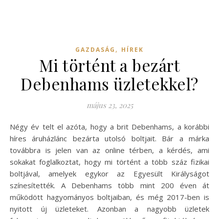
,
GAZDASÁG
HÍREK
Mi történt a bezárt
Debenhams üzletekkel?
május 23, 2025
Négy év telt el azóta, hogy a brit Debenhams, a korábbi
híres áruházlánc bezárta utolsó boltjait. Bár a márka
továbbra is jelen van az online térben, a kérdés, ami
sokakat foglalkoztat, hogy mi történt a több száz fizikai
boltjával, amelyek egykor az Egyesült Királyságot
színesítették. A Debenhams több mint 200 éven át
működött hagyományos boltjaiban, és még 2017-ben is
nyitott új üzleteket. Azonban a nagyobb üzletek