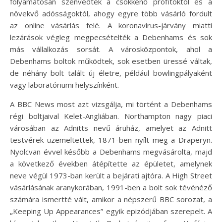
folyamatosan szenvedtek a csökkenő profitoktól és a
növekvő adósságoktól, ahogy egyre több vásárló fordult
az online vásárlás felé. A koronavírus-járvány miatti
lezárások végleg megpecsételték a Debenhams és sok
más vállalkozás sorsát. A városközpontok, ahol a
Debenhams boltok működtek, sok esetben üressé váltak,
de néhány bolt talált új életre, például bowlingpályaként
vagy laboratóriumi helyszínként.
A BBC News most azt vizsgálja, mi történt a Debenhams
régi boltjaival Kelet-Angliában. Northampton nagy piaci
városában az Adnitts nevű áruház, amelyet az Adnitt
testvérek üzemeltettek, 1871-ben nyílt meg a Draperyn.
Nyolcvan évvel később a Debenhams megvásárolta, majd
a következő években átépítette az épületet, amelynek
neve végül 1973-ban került a bejárati ajtóra. A High Street
vásárlásának aranykorában, 1991-ben a bolt sok tévénéző
számára ismertté vált, amikor a népszerű BBC sorozat, a
„Keeping Up Appearances” egyik epizódjában szerepelt. A