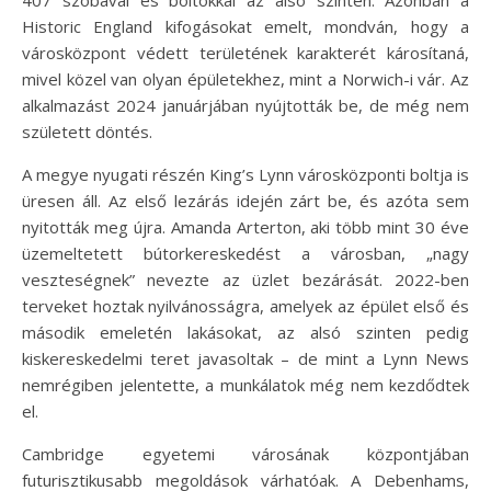
407 szobával és boltokkal az alsó szinten. Azonban a
Historic England kifogásokat emelt, mondván, hogy a
városközpont védett területének karakterét károsítaná,
mivel közel van olyan épületekhez, mint a Norwich-i vár. Az
alkalmazást 2024 januárjában nyújtották be, de még nem
született döntés.
A megye nyugati részén King’s Lynn városközponti boltja is
üresen áll. Az első lezárás idején zárt be, és azóta sem
nyitották meg újra. Amanda Arterton, aki több mint 30 éve
üzemeltetett bútorkereskedést a városban, „nagy
veszteségnek” nevezte az üzlet bezárását. 2022-ben
terveket hoztak nyilvánosságra, amelyek az épület első és
második emeletén lakásokat, az alsó szinten pedig
kiskereskedelmi teret javasoltak – de mint a Lynn News
nemrégiben jelentette, a munkálatok még nem kezdődtek
el.
Cambridge egyetemi városának központjában
futurisztikusabb megoldások várhatóak. A Debenhams,