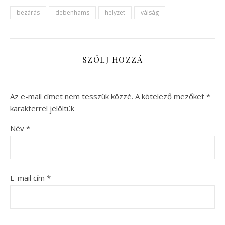
bezárás
debenhams
helyzet
válság
SZÓLJ HOZZÁ
Az e-mail címet nem tesszük közzé.
A kötelező mezőket
*
karakterrel jelöltük
Név
*
E-mail cím
*