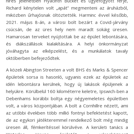
híres jelenetben Hyacinth Bucket és ügyefogyott férje,
Richard kénytelen volt „apát” megmenteni az áruházból,
miközben űrhajósnak öltöztették. Harminc évvel később,
2021. május 8-án, a városi bolt bezárt a Covid-járvány
csúcsán, de az üres hely nem maradt sokáig üresen.
Hamarosan terveket nyújtottak be az épület lebontására,
és diákszállások kialakítására. A helyi önkormányzat
jóváhagyta az elképzelést, és a munkálatok tavaly
októberben befejeződtek.
A közeli Abington Streeten a volt BHS és Marks & Spencer
épületek sorsa is hasonló, ugyanis ezek az épületek az
idén lebontásra kerülnek, hogy új lakások épüljenek a
helyükre. Körülbelül 160 kilométerre keletre, Ipswich-ben a
Debenhams korábbi boltja egy négyemeletes épületben
volt, a város központjában. A bolt a Cornhillre nézett, ami
az utóbbi években több millió fontnyi befektetést kapott,
de az egykori játékteremmel rendelkező bolt még mindig
üresen áll, fémkerítéssel körülvéve. A kerületi tanács a