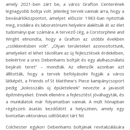
amely 2021-ben zárt be, a város Grafton Centerének
legnagyobb boltja volt. Jelenleg tervek vannak arra, hogy a
bevásárlóközpontot, amelyet először 1983-ban nyitottak
meg, irodákra és laboratóriumi helyekre alakítsák át az élet
tudományi ipar számára. A tervező cég, a Corstorphine and
Wright elmondta, hogy a Grafton az utóbbi években
„csökkenésben volt”. „Olyan területeket azonosítottunk,
amelyeket el lehet távolítani az új fejlesztések érdekében,
beleértve a üres Debenhams boltját és egy alulhasználatú
bejárati teret” – mondták. Az ellenzők azonban azt
állították, hogy a tervek befolyásolni fogják a város
látképét, a Friends of St Matthew’s Piece kampánycsoport
pedig „kolosszális új épületeknek” nevezte a javasolt
építményeket. Ennek ellenére a fejlesztést jóváhagyták, és
a munkálatok már folyamatban vannak. A múlt hónapban
régészeti ásatás kezdődött a helyszínen, amely egy
bontatlan viktoriánus üdítőitalot tárt fel.
Colchester egykori Debenhams boltjának revitalizálására