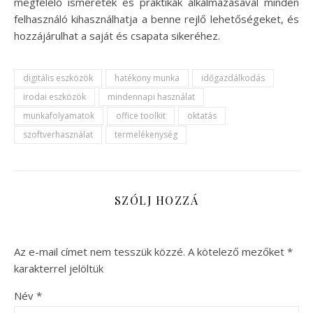
megfelelő ismeretek és praktikák alkalmazásával minden
felhasználó kihasználhatja a benne rejlő lehetőségeket, és
hozzájárulhat a saját és csapata sikeréhez.
digitális eszközök
hatékony munka
időgazdálkodás
irodai eszközök
mindennapi használat
munkafolyamatok
office toolkit
oktatás
szoftverhasználat
termelékenység
SZÓLJ HOZZÁ
Az e-mail címet nem tesszük közzé.
A kötelező mezőket
*
karakterrel jelöltük
Név
*