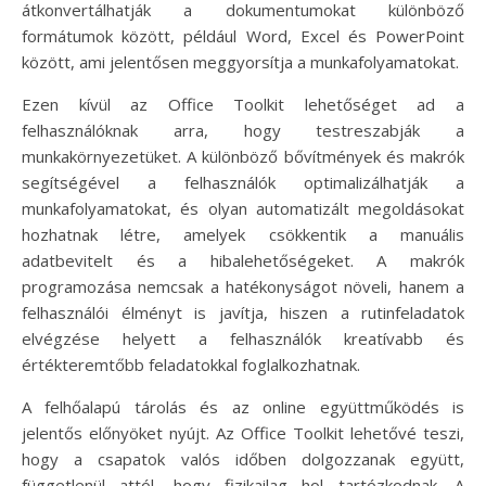
átkonvertálhatják a dokumentumokat különböző
formátumok között, például Word, Excel és PowerPoint
között, ami jelentősen meggyorsítja a munkafolyamatokat.
Ezen kívül az Office Toolkit lehetőséget ad a
felhasználóknak arra, hogy testreszabják a
munkakörnyezetüket. A különböző bővítmények és makrók
segítségével a felhasználók optimalizálhatják a
munkafolyamatokat, és olyan automatizált megoldásokat
hozhatnak létre, amelyek csökkentik a manuális
adatbevitelt és a hibalehetőségeket. A makrók
programozása nemcsak a hatékonyságot növeli, hanem a
felhasználói élményt is javítja, hiszen a rutinfeladatok
elvégzése helyett a felhasználók kreatívabb és
értékteremtőbb feladatokkal foglalkozhatnak.
A felhőalapú tárolás és az online együttműködés is
jelentős előnyöket nyújt. Az Office Toolkit lehetővé teszi,
hogy a csapatok valós időben dolgozzanak együtt,
függetlenül attól, hogy fizikailag hol tartózkodnak. A