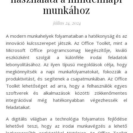
munkához
július 24, 2024
A modern munkahelyek folyamataiban a hatékonyság és az
innováció kulcsszerepet játszik. Az Office Toolkit, mint a
Microsoft Office programcsomag kiegészítője, kiváló
eszközként szolgál a különféle irodai feladatok
lebonyolításához. Az ilyen típusú megoldások célja, hogy
megkönnyítsék a napi munkafolyamatokat, fokozzák a
produktivitást, és segítenek a csapatmunkában. Az Office
Toolkit lehetőséget ad arra, hogy a felhasználók egyes
szoftverek és alkalmazások közötti zökkenőmentes
integrációval még hatékonyabban végezhessék el
feladataikat.
A digitális világban a technológia folyamatos fejlődése
lehetővé teszi, hogy az irodai munkavégzés a lehető
legkorszerűbb eszközökkel történjen. Az Office Toolkit