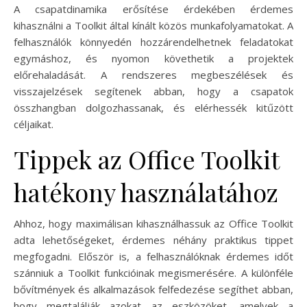
A csapatdinamika erősítése érdekében érdemes
kihasználni a Toolkit által kínált közös munkafolyamatokat. A
felhasználók könnyedén hozzárendelhetnek feladatokat
egymáshoz, és nyomon követhetik a projektek
előrehaladását. A rendszeres megbeszélések és
visszajelzések segítenek abban, hogy a csapatok
összhangban dolgozhassanak, és elérhessék kitűzött
céljaikat.
Tippek az Office Toolkit
hatékony használatához
Ahhoz, hogy maximálisan kihasználhassuk az Office Toolkit
adta lehetőségeket, érdemes néhány praktikus tippet
megfogadni. Először is, a felhasználóknak érdemes időt
szánniuk a Toolkit funkcióinak megismerésére. A különféle
bővítmények és alkalmazások felfedezése segíthet abban,
hogy megtalálják azokat az eszközöket, amelyek a