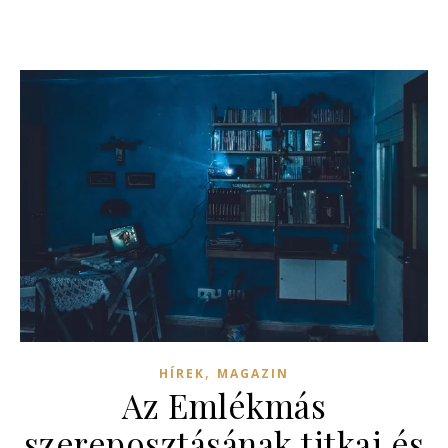
,
HÍREK
MAGAZIN
Az Emlékmás
szereposztásának titkai és