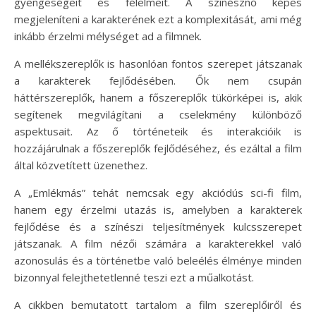
gyengeségeit és félelmeit. A színésznő képes
megjeleníteni a karakterének ezt a komplexitását, ami még
inkább érzelmi mélységet ad a filmnek.
A mellékszereplők is hasonlóan fontos szerepet játszanak
a karakterek fejlődésében. Ők nem csupán
háttérszereplők, hanem a főszereplők tükörképei is, akik
segítenek megvilágítani a cselekmény különböző
aspektusait. Az ő történeteik és interakcióik is
hozzájárulnak a főszereplők fejlődéséhez, és ezáltal a film
által közvetített üzenethez.
A „Emlékmás” tehát nemcsak egy akciódús sci-fi film,
hanem egy érzelmi utazás is, amelyben a karakterek
fejlődése és a színészi teljesítmények kulcsszerepet
játszanak. A film nézői számára a karakterekkel való
azonosulás és a történetbe való beleélés élménye minden
bizonnyal felejthetetlenné teszi ezt a műalkotást.
A cikkben bemutatott tartalom a film szereplőiről és