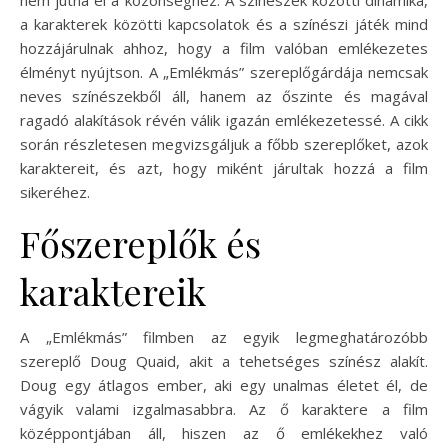
a karakterek közötti kapcsolatok és a színészi játék mind
hozzájárulnak ahhoz, hogy a film valóban emlékezetes
élményt nyújtson. A „Emlékmás” szereplőgárdája nemcsak
neves színészekből áll, hanem az őszinte és magával
ragadó alakítások révén válik igazán emlékezetessé. A cikk
során részletesen megvizsgáljuk a főbb szereplőket, azok
karaktereit, és azt, hogy miként járultak hozzá a film
sikeréhez.
Főszereplők és
karaktereik
A „Emlékmás” filmben az egyik legmeghatározóbb
szereplő Doug Quaid, akit a tehetséges színész alakít.
Doug egy átlagos ember, aki egy unalmas életet él, de
vágyik valami izgalmasabbra. Az ő karaktere a film
középpontjában áll, hiszen az ő emlékekhez való