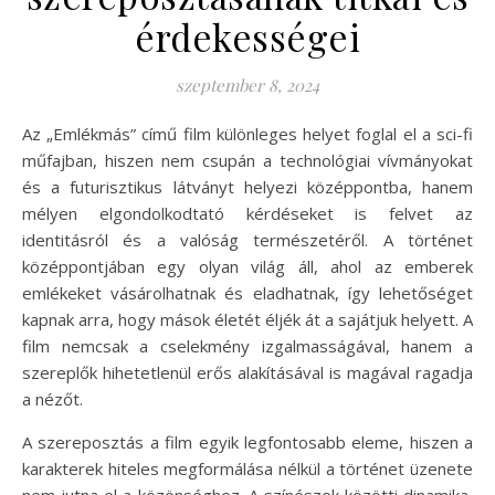
érdekességei
szeptember 8, 2024
Az „Emlékmás” című film különleges helyet foglal el a sci-fi
műfajban, hiszen nem csupán a technológiai vívmányokat
és a futurisztikus látványt helyezi középpontba, hanem
mélyen elgondolkodtató kérdéseket is felvet az
identitásról és a valóság természetéről. A történet
középpontjában egy olyan világ áll, ahol az emberek
emlékeket vásárolhatnak és eladhatnak, így lehetőséget
kapnak arra, hogy mások életét éljék át a sajátjuk helyett. A
film nemcsak a cselekmény izgalmasságával, hanem a
szereplők hihetetlenül erős alakításával is magával ragadja
a nézőt.
A szereposztás a film egyik legfontosabb eleme, hiszen a
karakterek hiteles megformálása nélkül a történet üzenete
nem jutna el a közönséghez. A színészek közötti dinamika,