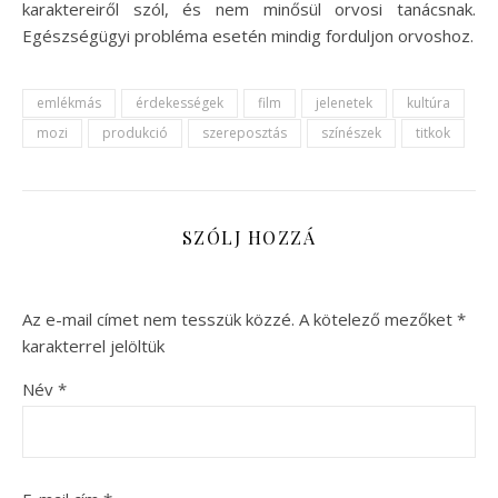
karaktereiről szól, és nem minősül orvosi tanácsnak.
Egészségügyi probléma esetén mindig forduljon orvoshoz.
emlékmás
érdekességek
film
jelenetek
kultúra
mozi
produkció
szereposztás
színészek
titkok
SZÓLJ HOZZÁ
Az e-mail címet nem tesszük közzé.
A kötelező mezőket
*
karakterrel jelöltük
Név
*