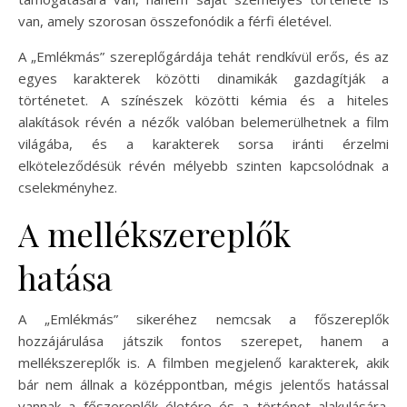
van, amely szorosan összefonódik a férfi életével.
A „Emlékmás” szereplőgárdája tehát rendkívül erős, és az
egyes karakterek közötti dinamikák gazdagítják a
történetet. A színészek közötti kémia és a hiteles
alakítások révén a nézők valóban belemerülhetnek a film
világába, és a karakterek sorsa iránti érzelmi
elköteleződésük révén mélyebb szinten kapcsolódnak a
cselekményhez.
A mellékszereplők
hatása
A „Emlékmás” sikeréhez nemcsak a főszereplők
hozzájárulása játszik fontos szerepet, hanem a
mellékszereplők is. A filmben megjelenő karakterek, akik
bár nem állnak a középpontban, mégis jelentős hatással
vannak a főszereplők életére és a történet alakulására.