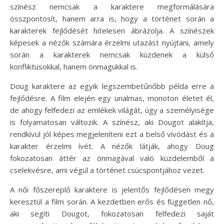
színész nemcsak a karaktere megformálására
összpontosít, hanem arra is, hogy a történet során a
karakterek fejlődését hitelesen ábrázolja. A színészek
képesek a nézők számára érzelmi utazást nyújtani, amely
során a karakterek nemcsak küzdenek a külső
konfliktusokkal, hanem önmagukkal is.
Doug karaktere az egyik legszembetűnőbb példa erre a
fejlődésre. A film elején egy unalmas, monoton életet él,
de ahogy felfedezi az emlékek világát, úgy a személyisége
is folyamatosan változik. A színész, aki Dougot alakítja,
rendkívül jól képes megjeleníteni ezt a belső vívódást és a
karakter érzelmi ívét. A nézők látják, ahogy Doug
fokozatosan áttér az önmagával való küzdelemből a
cselekvésre, ami végül a történet csúcspontjához vezet.
A női főszereplő karaktere is jelentős fejlődésen megy
keresztül a film során. A kezdetben erős és független nő,
aki segíti Dougot, fokozatosan felfedezi saját