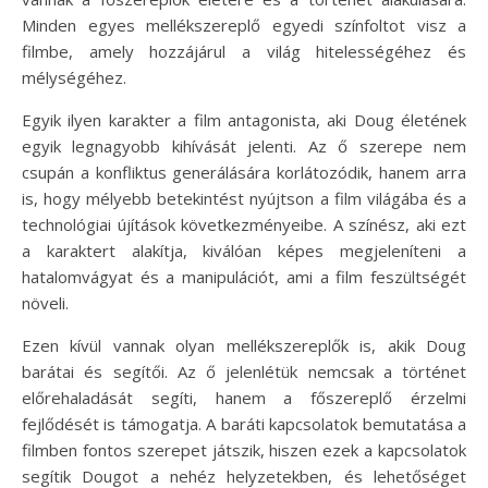
Minden egyes mellékszereplő egyedi színfoltot visz a
filmbe, amely hozzájárul a világ hitelességéhez és
mélységéhez.
Egyik ilyen karakter a film antagonista, aki Doug életének
egyik legnagyobb kihívását jelenti. Az ő szerepe nem
csupán a konfliktus generálására korlátozódik, hanem arra
is, hogy mélyebb betekintést nyújtson a film világába és a
technológiai újítások következményeibe. A színész, aki ezt
a karaktert alakítja, kiválóan képes megjeleníteni a
hatalomvágyat és a manipulációt, ami a film feszültségét
növeli.
Ezen kívül vannak olyan mellékszereplők is, akik Doug
barátai és segítői. Az ő jelenlétük nemcsak a történet
előrehaladását segíti, hanem a főszereplő érzelmi
fejlődését is támogatja. A baráti kapcsolatok bemutatása a
filmben fontos szerepet játszik, hiszen ezek a kapcsolatok
segítik Dougot a nehéz helyzetekben, és lehetőséget