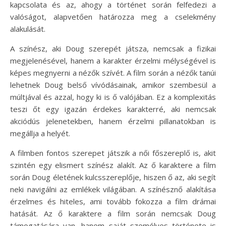
kapcsolata és az, ahogy a történet során felfedezi a
valóságot, alapvetően határozza meg a cselekmény
alakulását.
A színész, aki Doug szerepét játsza, nemcsak a fizikai
megjelenésével, hanem a karakter érzelmi mélységével is
képes megnyerni a nézők szívét. A film során a nézők tanúi
lehetnek Doug belső vívódásainak, amikor szembesül a
múltjával és azzal, hogy ki is ő valójában. Ez a komplexitás
teszi őt egy igazán érdekes karakterré, aki nemcsak
akciódús jelenetekben, hanem érzelmi pillanatokban is
megállja a helyét.
A filmben fontos szerepet játszik a női főszereplő is, akit
szintén egy elismert színész alakít. Az ő karaktere a film
során Doug életének kulcsszereplője, hiszen ő az, aki segít
neki navigálni az emlékek világában. A színésznő alakítása
érzelmes és hiteles, ami tovább fokozza a film drámai
hatását. Az ő karaktere a film során nemcsak Doug
támogatására van, hanem saját személyes története is