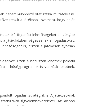
k, hanem különböző statisztikai mutatókra is,
tővé teszik a játékosok számára, hogy saját
int az élő fogadási lehetőségeket is igénybe
án, a játék közben végezzenek el fogadásokat,
lehetőségét is, hiszen a játékosok gyorsan
 esélyét. Ezek a bónuszok lehetnek például
ára a hűségprogramok is vonzóak lehetnek,
ndolt fogadási stratégiák is. A játékosoknak
atisztikák figyelembevételével. Az alapos