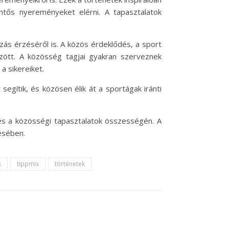
ntős nyereményeket elérni. A tapasztalatok
ás érzéséről is. A közös érdeklődés, a sport
özött. A közösség tagjai gyakran szerveznek
a sikereiket.
gítik, és közösen élik át a sportágak iránti
s a közösségi tapasztalatok összességén. A
résében.
k
tippmix
történetek