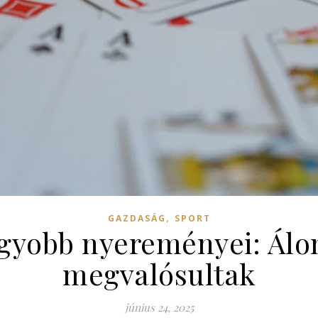
,
GAZDASÁG
SPORT
gyobb nyereményei: Ál
megvalósultak
június 24, 2025