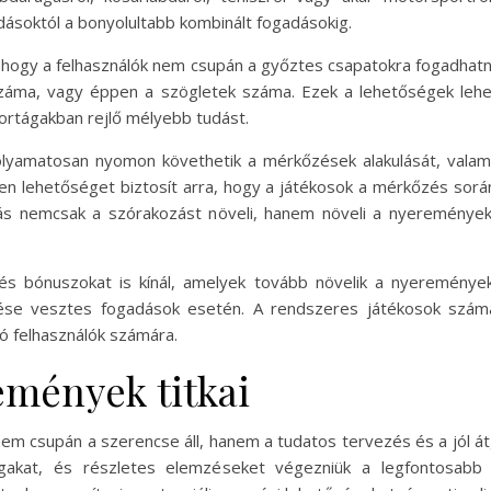
soktól a bonyolultabb kombinált fogadásokig.
 hogy a felhasználók nem csupán a győztes csapatokra fogadhatna
száma, vagy éppen a szögletek száma. Ezek a lehetőségek lehe
sportágakban rejlő mélyebb tudást.
olyamatosan nyomon követhetik a mérkőzések alakulását, valam
szen lehetőséget biztosít arra, hogy a játékosok a mérkőzés sor
ás nemcsak a szórakozást növeli, hanem növeli a nyeremények 
és bónuszokat is kínál, amelyek tovább növelik a nyeremények
ítése vesztes fogadások esetén. A rendszeres játékosok szám
ó felhasználók számára.
mények titkai
 csupán a szerencse áll, hanem a tudatos tervezés és a jól átgo
kat, és részletes elemzéseket végezniük a legfontosabb st