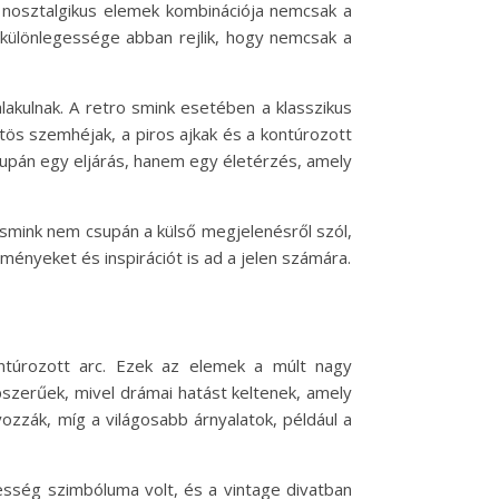
 nosztalgikus elemek kombinációja nemcsak a
 különlegessége abban rejlik, hogy nemcsak a
lakulnak. A retro smink esetében a klasszikus
füstös szemhéjak, a piros ajkak és a kontúrozott
supán egy eljárás, hanem egy életérzés, amely
a smink nem csupán a külső megjelenésről szól,
lményeket és inspirációt is ad a jelen számára.
ntúrozott arc. Ezek az elemek a múlt nagy
épszerűek, mivel drámai hatást keltenek, amely
yozzák, míg a világosabb árnyalatok, például a
iesség szimbóluma volt, és a vintage divatban