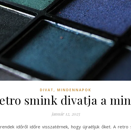
,
DIVAT
MINDENNAPOK
 retro smink divatja a m
január 12, 2025
rendek időről időre visszatérnek, hogy újraéljük őket. A retro 