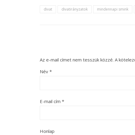
divat
divatirányzatok
mindennapi smink
Az e-mail címet nem tesszük közzé.
A kötele
Név
*
E-mail cím
*
Honlap