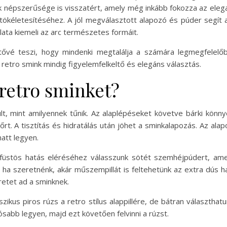
ok népszerűsége is visszatért, amely még inkább fokozza az elegan
 tökéletesítéséhez. A jól megválasztott alapozó és púder segít
lata kiemeli az arc természetes formáit.
etővé teszi, hogy mindenki megtalálja a számára legmegfelel
retro smink mindig figyelemfelkeltő és elegáns választás.
retro sminket?
, mint amilyennek tűnik. Az alaplépéseket követve bárki könnyed
t. A tisztítás és hidratálás után jöhet a sminkalapozás. Az alapo
matt legyen.
üstös hatás eléréséhez válasszunk sötét szemhéjpúdert, amelye
és ha szeretnénk, akár műszempillát is feltehetünk az extra dú
retet ad a sminknek.
zikus piros rúzs a retro stílus alappillére, de bátran választha
ósabb legyen, majd ezt követően felvinni a rúzst.