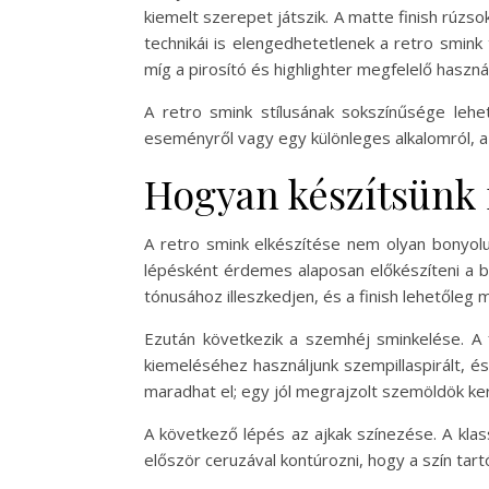
kiemelt szerepet játszik. A matte finish rúzs
technikái is elengedhetetlenek a retro smink
míg a pirosító és highlighter megfelelő haszná
A retro smink stílusának sokszínűsége leh
eseményről vagy egy különleges alkalomról, a 
Hogyan készítsünk 
A retro smink elkészítése nem olyan bonyolult
lépésként érdemes alaposan előkészíteni a bőr
tónusához illeszkedjen, és a finish lehetőleg 
Ezután következik a szemhéj sminkelése. A f
kiemeléséhez használjunk szempillaspirált, 
maradhat el; egy jól megrajzolt szemöldök ke
A következő lépés az ajkak színezése. A klass
először ceruzával kontúrozni, hogy a szín tart