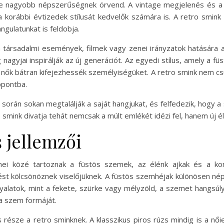
re nagyobb népszerűségnek örvend. A vintage megjelenés és a
 korábbi évtizedek stílusát kedvelők számára is. A retro smink
gulatunkat is feldobja.
 társadalmi események, filmek vagy zenei irányzatok hatására a
g nagyjai inspirálják az új generációt. Az egyedi stílus, amely a 
 a nők bátran kifejezhessék személyiségüket. A retro smink nem c
ppontba.
 során sokan megtalálják a saját hangjukat, és felfedezik, hogy 
 smink divatja tehát nemcsak a múlt emlékét idézi fel, hanem új é
s jellemzői
mei közé tartoznak a füstös szemek, az élénk ajkak és a ko
enést kölcsönöznek viselőjüknek. A füstös szemhéjak különösen n
árnyalatok, mint a fekete, szürke vagy mélyzöld, a szemet hangsúl
 a szem formáját.
s része a retro sminknek. A klasszikus piros rúzs mindig is a nő