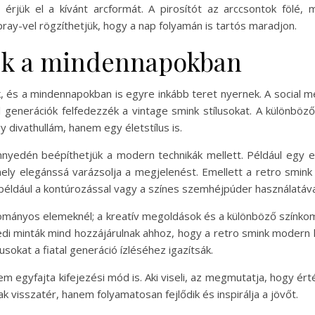
l érjük el a kívánt arcformát. A pirosítót az arccsontok fölé, 
pray-vel rögzíthetjük, hogy a nap folyamán is tartós maradjon.
ek a mindennapokban
, és a mindennapokban is egyre inkább teret nyernek. A social m
 generációk felfedezzék a vintage smink stílusokat. A különböző
 divathullám, hanem egy életstílus is.
nyedén beépíthetjük a modern technikák mellett. Például egy e
ely elegánssá varázsolja a megjelenést. Emellett a retro smink
, például a kontúrozással vagy a színes szemhéjpúder használatáva
mányos elemeknél; a kreatív megoldások és a különböző színkombi
i minták mind hozzájárulnak ahhoz, hogy a retro smink modern 
lusokat a fiatal generáció ízléséhez igazítsák.
m egyfajta kifejezési mód is. Aki viseli, az megmutatja, hogy érté
ak visszatér, hanem folyamatosan fejlődik és inspirálja a jövőt.