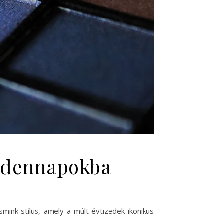
indennapokba
smink stílus, amely a múlt évtizedek ikonikus