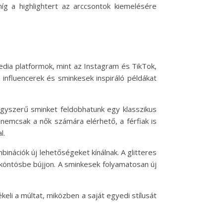
míg a highlightert az arccsontok kiemelésére
edia platformok, mint az Instagram és TikTok,
 influencerek és sminkesek inspiráló példákat
gyszerű sminket feldobhatunk egy klasszikus
 nemcsak a nők számára elérhető, a férfiak is
l.
nációk új lehetőségeket kínálnak. A glitteres
köntösbe bújjon. A sminkesek folyamatosan új
keli a múltat, miközben a saját egyedi stílusát