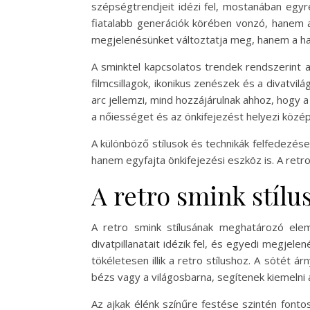
szépségtrendjeit idézi fel, mostanában egy
fiatalabb generációk körében vonzó, hanem a
megjelenésünket változtatja meg, hanem a han
A sminktel kapcsolatos trendek rendszerint a
filmcsillagok, ikonikus zenészek és a divatvilá
arc jellemzi, mind hozzájárulnak ahhoz, hogy
a nőiességet és az önkifejezést helyezi közé
A különböző stílusok és technikák felfedezése
hanem egyfajta önkifejezési eszköz is. A retro
A retro smink stílu
A retro smink stílusának meghatározó ele
divatpillanatait idézik fel, és egyedi megjel
tökéletesen illik a retro stílushoz. A sötét 
bézs vagy a világosbarna, segítenek kiemelni
Az ajkak élénk színűre festése szintén fonto