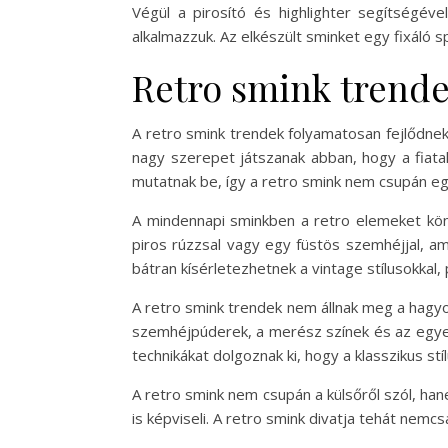
Végül a pirosító és highlighter segítségéve
alkalmazzuk. Az elkészült sminket egy fixáló s
Retro smink trend
A retro smink trendek folyamatosan fejlődnek
nagy szerepet játszanak abban, hogy a fiatal
mutatnak be, így a retro smink nem csupán egy
A mindennapi sminkben a retro elemeket kön
piros rúzzsal vagy egy füstös szemhéjjal, am
bátran kísérletezhetnek a vintage stílusokkal
A retro smink trendek nem állnak meg a hagyo
szemhéjpúderek, a merész színek és az egyed
technikákat dolgoznak ki, hogy a klasszikus stí
A retro smink nem csupán a külsőről szól, hane
is képviseli. A retro smink divatja tehát nemcs