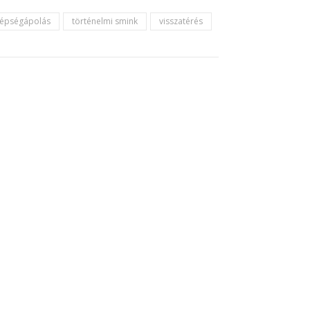
zépségápolás
történelmi smink
visszatérés