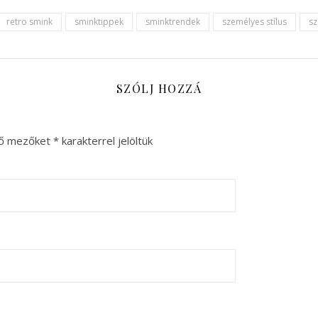
retro smink
sminktippek
sminktrendek
személyes stílus
s
SZÓLJ HOZZÁ
ző mezőket
*
karakterrel jelöltük