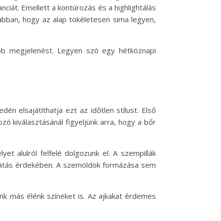
ciát. Emellett a kontúrozás és a highlightálás
 abban, hogy az alap tökéletesen sima legyen,
őbb megjelenést. Legyen szó egy hétköznapi
én elsajátíthatja ezt az időtlen stílust. Első
zó kiválasztásánál figyeljünk arra, hogy a bőr
t alulról felfelé dolgozunk el. A szempillák
s hatás érdekében. A szemöldök formázása sem
tunk más élénk színeket is. Az ajkakat érdemes