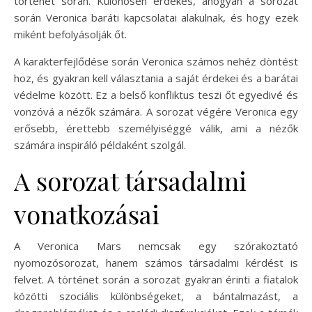
történet során. Különösen érdekes, ahogyan a sorozat
során Veronica baráti kapcsolatai alakulnak, és hogy ezek
miként befolyásolják őt.
A karakterfejlődése során Veronica számos nehéz döntést
hoz, és gyakran kell választania a saját érdekei és a barátai
védelme között. Ez a belső konfliktus teszi őt egyedivé és
vonzóvá a nézők számára. A sorozat végére Veronica egy
erősebb, érettebb személyiséggé válik, ami a nézők
számára inspiráló példaként szolgál.
A sorozat társadalmi
vonatkozásai
A Veronica Mars nemcsak egy szórakoztató
nyomozósorozat, hanem számos társadalmi kérdést is
felvet. A történet során a sorozat gyakran érinti a fiatalok
közötti szociális különbségeket, a bántalmazást, a