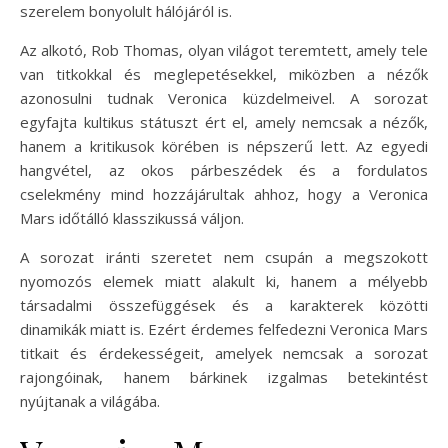
szerelem bonyolult hálójáról is.
Az alkotó, Rob Thomas, olyan világot teremtett, amely tele
van titkokkal és meglepetésekkel, miközben a nézők
azonosulni tudnak Veronica küzdelmeivel. A sorozat
egyfajta kultikus státuszt ért el, amely nemcsak a nézők,
hanem a kritikusok körében is népszerű lett. Az egyedi
hangvétel, az okos párbeszédek és a fordulatos
cselekmény mind hozzájárultak ahhoz, hogy a Veronica
Mars időtálló klasszikussá váljon.
A sorozat iránti szeretet nem csupán a megszokott
nyomozós elemek miatt alakult ki, hanem a mélyebb
társadalmi összefüggések és a karakterek közötti
dinamikák miatt is. Ezért érdemes felfedezni Veronica Mars
titkait és érdekességeit, amelyek nemcsak a sorozat
rajongóinak, hanem bárkinek izgalmas betekintést
nyújtanak a világába.