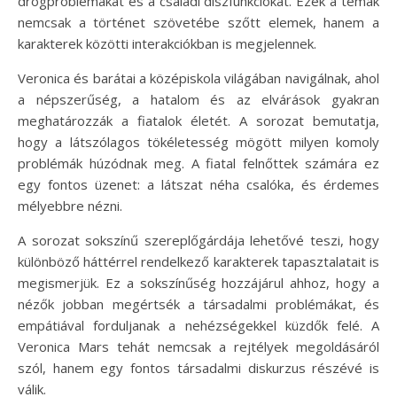
drogproblémákat és a családi diszfunkciókat. Ezek a témák
nemcsak a történet szövetébe szőtt elemek, hanem a
karakterek közötti interakciókban is megjelennek.
Veronica és barátai a középiskola világában navigálnak, ahol
a népszerűség, a hatalom és az elvárások gyakran
meghatározzák a fiatalok életét. A sorozat bemutatja,
hogy a látszólagos tökéletesség mögött milyen komoly
problémák húzódnak meg. A fiatal felnőttek számára ez
egy fontos üzenet: a látszat néha csalóka, és érdemes
mélyebbre nézni.
A sorozat sokszínű szereplőgárdája lehetővé teszi, hogy
különböző háttérrel rendelkező karakterek tapasztalatait is
megismerjük. Ez a sokszínűség hozzájárul ahhoz, hogy a
nézők jobban megértsék a társadalmi problémákat, és
empátiával forduljanak a nehézségekkel küzdők felé. A
Veronica Mars tehát nemcsak a rejtélyek megoldásáról
szól, hanem egy fontos társadalmi diskurzus részévé is
válik.