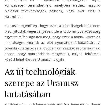
környezetet teremthetnek, amelyben élethez hasonló
biológiai tevékenységek zajlanak, vagy akár élet is
kialakulhat.
Fontos megemlíteni, hogy ezek a lehetőségek még nem
bizonyítottak végérvényesen, de a tudományos közösség
egyértelműen úgy ítéli meg, hogy ezek a holdak kivételes
lehetőséget kínálnak az élet nyomainak felkutatására. A
további kutatások és a jövőbeni űrmissziók segítenek majd
abban, hogy pontosabban megértsük, milyen feltételek
között lehet élet az Uranusz holdjain.
Az új technológiák
szerepe az Uranusz
kutatásában
Az űrkutatás egyik legnagyobb kihívása, hogy miként lehet