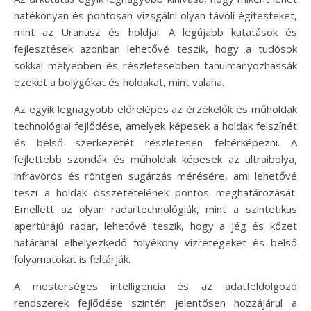
hatékonyan és pontosan vizsgálni olyan távoli égitesteket,
mint az Uranusz és holdjai. A legújabb kutatások és
fejlesztések azonban lehetővé teszik, hogy a tudósok
sokkal mélyebben és részletesebben tanulmányozhassák
ezeket a bolygókat és holdakat, mint valaha.
Az egyik legnagyobb előrelépés az érzékelők és műholdak
technológiai fejlődése, amelyek képesek a holdak felszínét
és belső szerkezetét részletesen feltérképezni. A
fejlettebb szondák és műholdak képesek az ultraibolya,
infravörös és röntgen sugárzás mérésére, ami lehetővé
teszi a holdak összetételének pontos meghatározását.
Emellett az olyan radartechnológiák, mint a szintetikus
apertúrájú radar, lehetővé teszik, hogy a jég és kőzet
határánál elhelyezkedő folyékony vízrétegeket és belső
folyamatokat is feltárják.
A mesterséges intelligencia és az adatfeldolgozó
rendszerek fejlődése szintén jelentősen hozzájárul a