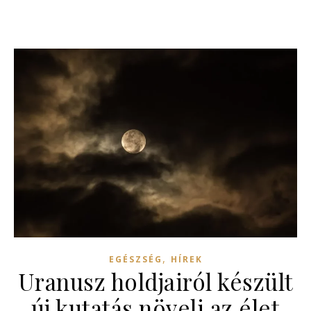
,
EGÉSZSÉG
HÍREK
Uranusz holdjairól készült
új kutatás növeli az élet