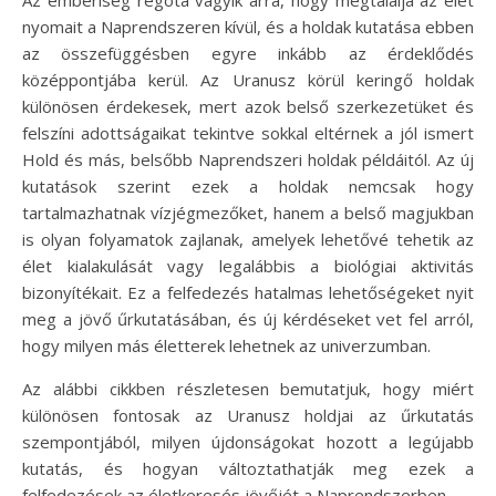
nyomait a Naprendszeren kívül, és a holdak kutatása ebben
az összefüggésben egyre inkább az érdeklődés
középpontjába kerül. Az Uranusz körül keringő holdak
különösen érdekesek, mert azok belső szerkezetüket és
felszíni adottságaikat tekintve sokkal eltérnek a jól ismert
Hold és más, belsőbb Naprendszeri holdak példáitól. Az új
kutatások szerint ezek a holdak nemcsak hogy
tartalmazhatnak vízjégmezőket, hanem a belső magjukban
is olyan folyamatok zajlanak, amelyek lehetővé tehetik az
élet kialakulását vagy legalábbis a biológiai aktivitás
bizonyítékait. Ez a felfedezés hatalmas lehetőségeket nyit
meg a jövő űrkutatásában, és új kérdéseket vet fel arról,
hogy milyen más életterek lehetnek az univerzumban.
Az alábbi cikkben részletesen bemutatjuk, hogy miért
különösen fontosak az Uranusz holdjai az űrkutatás
szempontjából, milyen újdonságokat hozott a legújabb
kutatás, és hogyan változtathatják meg ezek a
felfedezések az életkeresés jövőjét a Naprendszerben.