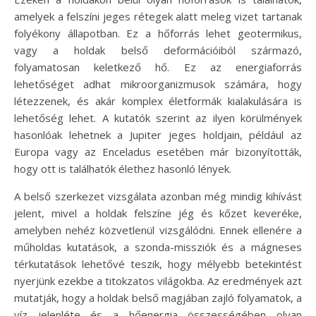
amelyek a felszíni jeges rétegek alatt meleg vizet tartanak
folyékony állapotban. Ez a hőforrás lehet geotermikus,
vagy a holdak belső deformációiból származó,
folyamatosan keletkező hő. Ez az energiaforrás
lehetőséget adhat mikroorganizmusok számára, hogy
létezzenek, és akár komplex életformák kialakulására is
lehetőség lehet. A kutatók szerint az ilyen körülmények
hasonlóak lehetnek a Jupiter jeges holdjain, például az
Europa vagy az Enceladus esetében már bizonyították,
hogy ott is találhatók élethez hasonló lények.
A belső szerkezet vizsgálata azonban még mindig kihívást
jelent, mivel a holdak felszíne jég és kőzet keveréke,
amelyben nehéz közvetlenül vizsgálódni. Ennek ellenére a
műholdas kutatások, a szonda-missziók és a mágneses
térkutatások lehetővé teszik, hogy mélyebb betekintést
nyerjünk ezekbe a titokzatos világokba. Az eredmények azt
mutatják, hogy a holdak belső magjában zajló folyamatok, a
víz jelenléte és a hőenergia összességében olyan