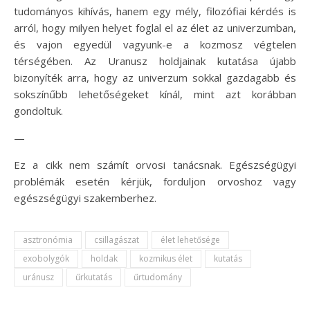
tudományos kihívás, hanem egy mély, filozófiai kérdés is
arról, hogy milyen helyet foglal el az élet az univerzumban,
és vajon egyedül vagyunk-e a kozmosz végtelen
térségében. Az Uranusz holdjainak kutatása újabb
bizonyíték arra, hogy az univerzum sokkal gazdagabb és
sokszínűbb lehetőségeket kínál, mint azt korábban
gondoltuk.
—
Ez a cikk nem számít orvosi tanácsnak. Egészségügyi
problémák esetén kérjük, forduljon orvoshoz vagy
egészségügyi szakemberhez.
asztronómia
csillagászat
élet lehetősége
exobolygók
holdak
kozmikus élet
kutatás
uránusz
űrkutatás
űrtudomány