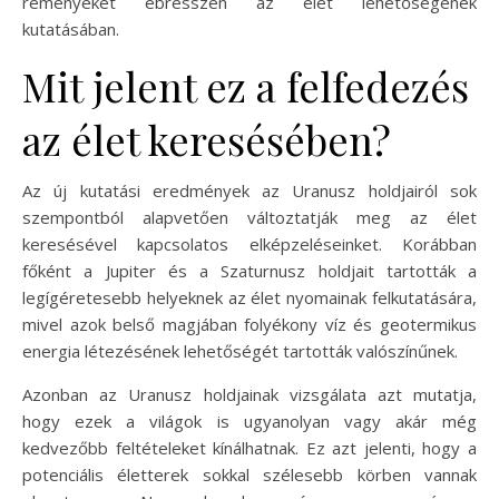
reményeket ébresszen az élet lehetőségének
kutatásában.
Mit jelent ez a felfedezés
az élet keresésében?
Az új kutatási eredmények az Uranusz holdjairól sok
szempontból alapvetően változtatják meg az élet
keresésével kapcsolatos elképzeléseinket. Korábban
főként a Jupiter és a Szaturnusz holdjait tartották a
legígéretesebb helyeknek az élet nyomainak felkutatására,
mivel azok belső magjában folyékony víz és geotermikus
energia létezésének lehetőségét tartották valószínűnek.
Azonban az Uranusz holdjainak vizsgálata azt mutatja,
hogy ezek a világok is ugyanolyan vagy akár még
kedvezőbb feltételeket kínálhatnak. Ez azt jelenti, hogy a
potenciális életterek sokkal szélesebb körben vannak