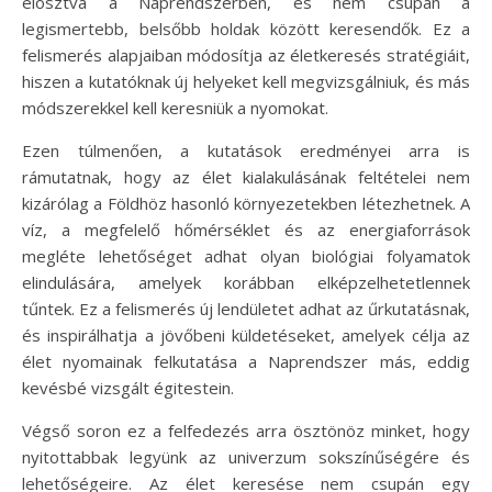
elosztva a Naprendszerben, és nem csupán a
legismertebb, belsőbb holdak között keresendők. Ez a
felismerés alapjaiban módosítja az életkeresés stratégiáit,
hiszen a kutatóknak új helyeket kell megvizsgálniuk, és más
módszerekkel kell keresniük a nyomokat.
Ezen túlmenően, a kutatások eredményei arra is
rámutatnak, hogy az élet kialakulásának feltételei nem
kizárólag a Földhöz hasonló környezetekben létezhetnek. A
víz, a megfelelő hőmérséklet és az energiaforrások
megléte lehetőséget adhat olyan biológiai folyamatok
elindulására, amelyek korábban elképzelhetetlennek
tűntek. Ez a felismerés új lendületet adhat az űrkutatásnak,
és inspirálhatja a jövőbeni küldetéseket, amelyek célja az
élet nyomainak felkutatása a Naprendszer más, eddig
kevésbé vizsgált égitestein.
Végső soron ez a felfedezés arra ösztönöz minket, hogy
nyitottabbak legyünk az univerzum sokszínűségére és
lehetőségeire. Az élet keresése nem csupán egy