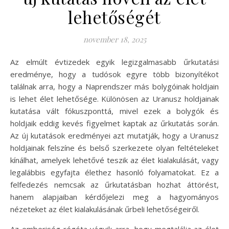
lehetőségét
november 18, 2025
Az elmúlt évtizedek egyik legizgalmasabb űrkutatási
eredménye, hogy a tudósok egyre több bizonyítékot
találnak arra, hogy a Naprendszer más bolygóinak holdjain
is lehet élet lehetősége. Különösen az Uranusz holdjainak
kutatása vált fókuszponttá, mivel ezek a bolygók és
holdjaik eddig kevés figyelmet kaptak az űrkutatás során.
Az új kutatások eredményei azt mutatják, hogy a Uranusz
holdjainak felszíne és belső szerkezete olyan feltételeket
kínálhat, amelyek lehetővé teszik az élet kialakulását, vagy
legalábbis egyfajta élethez hasonló folyamatokat. Ez a
felfedezés nemcsak az űrkutatásban hozhat áttörést,
hanem alapjaiban kérdőjelezi meg a hagyományos
nézeteket az élet kialakulásának űrbeli lehetőségeiről.
Az emberiség régóta vágyik arra, hogy megtalálja az élet