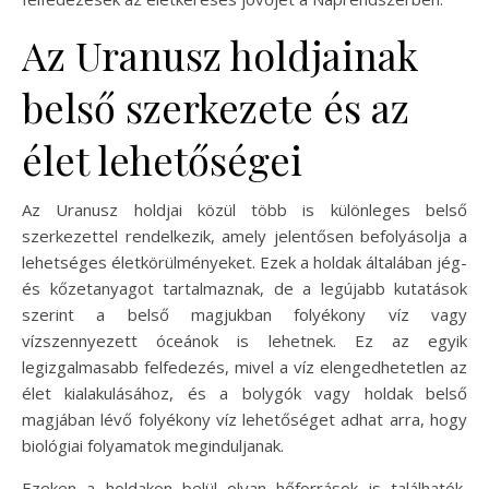
Az Uranusz holdjainak
belső szerkezete és az
élet lehetőségei
Az Uranusz holdjai közül több is különleges belső
szerkezettel rendelkezik, amely jelentősen befolyásolja a
lehetséges életkörülményeket. Ezek a holdak általában jég-
és kőzetanyagot tartalmaznak, de a legújabb kutatások
szerint a belső magjukban folyékony víz vagy
vízszennyezett óceánok is lehetnek. Ez az egyik
legizgalmasabb felfedezés, mivel a víz elengedhetetlen az
élet kialakulásához, és a bolygók vagy holdak belső
magjában lévő folyékony víz lehetőséget adhat arra, hogy
biológiai folyamatok meginduljanak.
Ezeken a holdakon belül olyan hőforrások is találhatók,