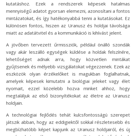
kutatáshoz. Ezek a rendszerek képesek hatalmas
mennyiségű adatot gyorsan elemezni, azonosítani a fontos
mintázatokat, és így hatékonyabbá tenni a kutatásokat. Ez
különösen fontos, hiszen az Uranusz és holdjai távolsága
miatt az adatátvitel és a kommunikáció is kihívást jelent.
A jövőben tervezett űrmissziók, például önálló szondák
vagy akár leszálló egységek küldése a holdak felszínére,
lehetőséget adnak arra, hogy közvetlen mintákat
gyűjtsenek és mélyebb vizsgálatokat végezzenek. Ezek az
eszközök olyan érzékelőket is magukban foglalhatnak,
amelyek képesek kimutatni a biológiai jeleket vagy élet
nyomait, ezzel közelebb hozva minket ahhoz, hogy
megtaláljuk az első bizonyítékokat az életre az Uranusz
holdjain.
A technológiai fejlődés tehát kulcsfontosságú szerepet
játszik abban, hogy az eddigiektől sokkal részletesebb és
megbízhatóbb képet kapjunk az Uranusz holdjairól, és új