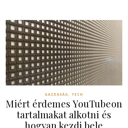
,
GAZDASÁG
TECH
Miért érdemes YouTubeon
tartalmakat alkotni és
hogyan kezdj bele