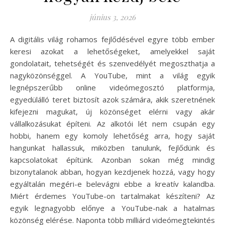
június 3, 2026
A digitális világ rohamos fejlődésével egyre több ember
keresi azokat a lehetőségeket, amelyekkel saját
gondolatait, tehetségét és szenvedélyét megoszthatja a
nagyközönséggel. A YouTube, mint a világ egyik
legnépszerűbb online videómegosztó platformja,
egyedülálló teret biztosít azok számára, akik szeretnének
kifejezni magukat, új közönséget elérni vagy akár
vállalkozásukat építeni. Az alkotói lét nem csupán egy
hobbi, hanem egy komoly lehetőség arra, hogy saját
hangunkat hallassuk, miközben tanulunk, fejlődünk és
kapcsolatokat építünk. Azonban sokan még mindig
bizonytalanok abban, hogyan kezdjenek hozzá, vagy hogy
egyáltalán megéri-e belevágni ebbe a kreatív kalandba.
Miért érdemes YouTube-on tartalmakat készíteni? Az
egyik legnagyobb előnye a YouTube-nak a hatalmas
közönség elérése. Naponta több milliárd videómegtekintés