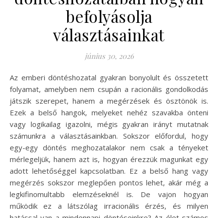
befolyásolja
választásainkat
június 30, 2026
Az emberi döntéshozatal gyakran bonyolult és összetett
folyamat, amelyben nem csupán a racionális gondolkodás
játszik szerepet, hanem a megérzések és ösztönök is.
Ezek a belső hangok, melyeket nehéz szavakba önteni
vagy logikailag igazolni, mégis gyakran irányt mutatnak
számunkra a választásainkban. Sokszor előfordul, hogy
egy-egy döntés meghozatalakor nem csak a tényeket
mérlegeljük, hanem azt is, hogyan érezzük magunkat egy
adott lehetőséggel kapcsolatban. Ez a belső hang vagy
megérzés sokszor meglepően pontos lehet, akár még a
legkifinomultabb elemzéseknél is. De vajon hogyan
működik ez a látszólag irracionális érzés, és milyen
hatással van a mindennapi döntéseinkre? Az élet számos