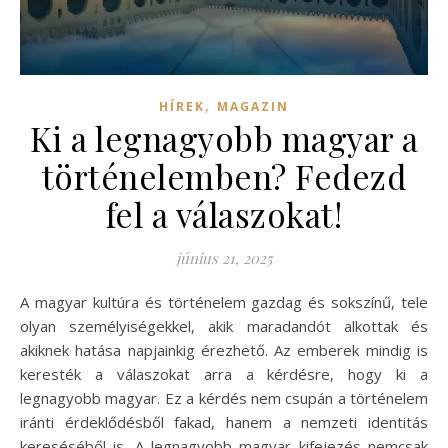
,
HÍREK
MAGAZIN
Ki a legnagyobb magyar a
történelemben? Fedezd
fel a válaszokat!
június 21, 2025
A magyar kultúra és történelem gazdag és sokszínű, tele
olyan személyiségekkel, akik maradandót alkottak és
akiknek hatása napjainkig érezhető. Az emberek mindig is
keresték a válaszokat arra a kérdésre, hogy ki a
legnagyobb magyar. Ez a kérdés nem csupán a történelem
iránti érdeklődésből fakad, hanem a nemzeti identitás
kereséséből is. A legnagyobb magyar kifejezés nemcsak