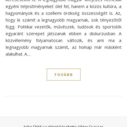
egyéni teljesítményeket ölel fel, hanem a közös kultúra, a
hagyományok és a szellemi örökség összességét is. Az,
hogy ki számít a legnagyobb magyarnak, sok tényezőtől
függ. Politikai vezetők, művészek, tudósok és sportolók
egyaránt szerepet játszanak ebben a diskurzusban. A
közvélemény folyamatosan változik, és ami ma a
legnagyobb magyarnak számít, az holnap már másként
alakulhat. A…
TOVÁBB
Ashe Child a sablont készítette:
Viktor Csaszar.