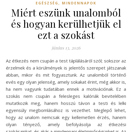
,
EGÉSZSÉG
MINDENNAPOK
Miért eszünk unalomból
és hogyan kerülhetjük el
ezt a szokást
június 13, 2026
Az étkezés nem csupán a test táplálásáról szól; sokszor az
érzelmek és a körülmények is jelentős szerepet játszanak
abban, mikor és mit fogyasztunk. Az unalomból történő
evés egy olyan jelenség, amely sokakat érint, még akkor is,
ha nem vagyunk tudatában ennek a motivációnak. Ez a
szokás nem csupán a felesleges kalóriák bevitelében
mutatkozik meg, hanem hosszú távon a testi és lelki
egyensúly megbomlásához is vezethet. Meglepő lehet,
hogy az unalom nemcsak egy kellemetlen érzés, hanem
olyan tényező, amely befolyásolja az étkezési
szokásainkat, és akár a mindennapi életminőségünket is. Az