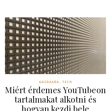
,
GAZDASÁG
TECH
Miért érdemes YouTubeon
tartalmakat alkotni és
hogyan kezdj bele