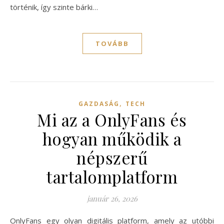
történik, így szinte bárki…
TOVÁBB
,
GAZDASÁG
TECH
Mi az a OnlyFans és
hogyan működik a
népszerű
tartalomplatform
január 26, 2026
OnlyFans egy olyan digitális platform, amely az utóbbi