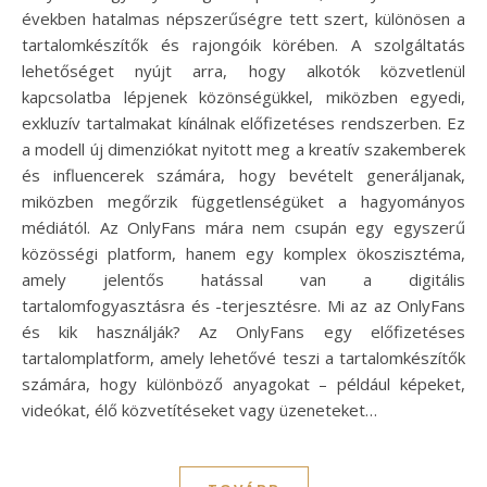
években hatalmas népszerűségre tett szert, különösen a
tartalomkészítők és rajongóik körében. A szolgáltatás
lehetőséget nyújt arra, hogy alkotók közvetlenül
kapcsolatba lépjenek közönségükkel, miközben egyedi,
exkluzív tartalmakat kínálnak előfizetéses rendszerben. Ez
a modell új dimenziókat nyitott meg a kreatív szakemberek
és influencerek számára, hogy bevételt generáljanak,
miközben megőrzik függetlenségüket a hagyományos
médiától. Az OnlyFans mára nem csupán egy egyszerű
közösségi platform, hanem egy komplex ökoszisztéma,
amely jelentős hatással van a digitális
tartalomfogyasztásra és -terjesztésre. Mi az az OnlyFans
és kik használják? Az OnlyFans egy előfizetéses
tartalomplatform, amely lehetővé teszi a tartalomkészítők
számára, hogy különböző anyagokat – például képeket,
videókat, élő közvetítéseket vagy üzeneteket…