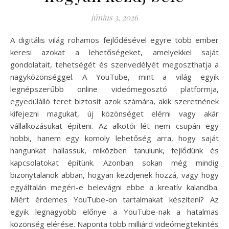
június 3, 2026
A digitális világ rohamos fejlődésével egyre több ember
keresi azokat a lehetőségeket, amelyekkel saját
gondolatait, tehetségét és szenvedélyét megoszthatja a
nagyközönséggel. A YouTube, mint a világ egyik
legnépszerűbb online videómegosztó platformja,
egyedülálló teret biztosít azok számára, akik szeretnének
kifejezni magukat, új közönséget elérni vagy akár
vállalkozásukat építeni. Az alkotói lét nem csupán egy
hobbi, hanem egy komoly lehetőség arra, hogy saját
hangunkat hallassuk, miközben tanulunk, fejlődünk és
kapcsolatokat építünk. Azonban sokan még mindig
bizonytalanok abban, hogyan kezdjenek hozzá, vagy hogy
egyáltalán megéri-e belevágni ebbe a kreatív kalandba.
Miért érdemes YouTube-on tartalmakat készíteni? Az
egyik legnagyobb előnye a YouTube-nak a hatalmas
közönség elérése. Naponta több milliárd videómegtekintés