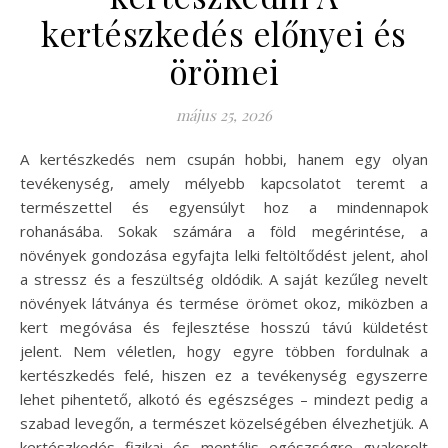
kertészkedés előnyei és
örömei
május 25, 2026
A kertészkedés nem csupán hobbi, hanem egy olyan
tevékenység, amely mélyebb kapcsolatot teremt a
természettel és egyensúlyt hoz a mindennapok
rohanásába. Sokak számára a föld megérintése, a
növények gondozása egyfajta lelki feltöltődést jelent, ahol
a stressz és a feszültség oldódik. A saját kezűleg nevelt
növények látványa és termése örömet okoz, miközben a
kert megóvása és fejlesztése hosszú távú küldetést
jelent. Nem véletlen, hogy egyre többen fordulnak a
kertészkedés felé, hiszen ez a tevékenység egyszerre
lehet pihentető, alkotó és egészséges – mindezt pedig a
szabad levegőn, a természet közelségében élvezhetjük. A
kertészkedés fizikai és mentális egészségre gyakorolt