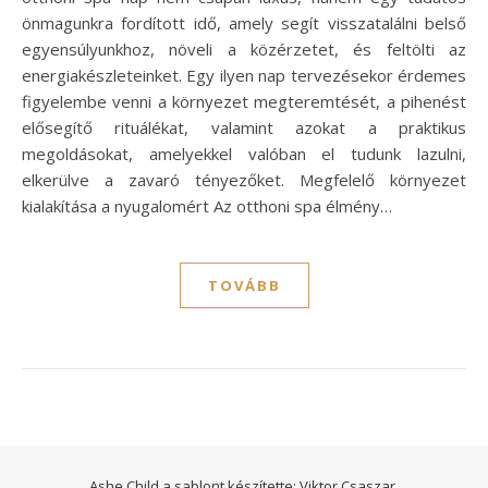
önmagunkra fordított idő, amely segít visszatalálni belső
egyensúlyunkhoz, növeli a közérzetet, és feltölti az
energiakészleteinket. Egy ilyen nap tervezésekor érdemes
figyelembe venni a környezet megteremtését, a pihenést
elősegítő rituálékat, valamint azokat a praktikus
megoldásokat, amelyekkel valóban el tudunk lazulni,
elkerülve a zavaró tényezőket. Megfelelő környezet
kialakítása a nyugalomért Az otthoni spa élmény…
TOVÁBB
Ashe Child a sablont készítette:
Viktor Csaszar.