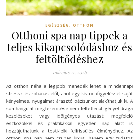
,
EGÉSZSÉG
OTTHON
Otthoni spa nap tippek a
teljes kikapcsolódáshoz és
feltöltődéshez
március 11, 2026
Az otthon néha a legjobb menedék lehet a mindennapi
stressz és rohanás elől, ahol egy kis odafigyeléssel saját
kényelmes, nyugalmat árasztó oázisunkat alakíthatjuk ki. A
spa-hangulat megteremtése nem feltétlenül igényel drága
kezeléseket vagy időigényes utazást; megfelelő
eszközökkel és praktikákkal egyetlen nap alatt is
hozzájuthatunk a testi-lelki felfrissülés élményéhez. Az
otthoni spa nap nem csupán luxus, hanem egy tudatos