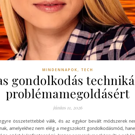
,
MINDENNAPOK
TECH
s gondolkodás technikái
problémamegoldásért
június 11, 2026
egyre összetettebbé válik, és az egykor bevált módszerek n
kadnak, amelyekhez nem elég a megszokott gondolkodásmód, hane