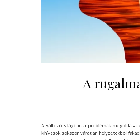
A rugalma
A változó világban a problémák megoldása 
kihívások sokszor váratlan helyzetekből fa