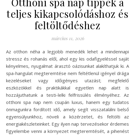
Otthoni spa nap tippek a
teljes kikapcsolódáshoz és
feltöltődéshez
március 11, 2026
Az otthon néha a legjobb menedék lehet a mindennapi
stressz és rohanás elől, ahol egy kis odafigyeléssel saját
kényelmes, nyugalmat árasztó oázisunkat alakíthatjuk ki. A
spa-hangulat megteremtése nem feltétlenül igényel drága
kezeléseket vagy időigényes utazást; megfelelő
eszközökkel és praktikákkal egyetlen nap alatt is
hozzájuthatunk a testi-lelki felfrissülés élményéhez. Az
otthoni spa nap nem csupán luxus, hanem egy tudatos
önmagunkra fordított idő, amely segít visszatalálni belső
egyensúlyunkhoz, növeli a közérzetet, és feltölti az
energiakészleteinket. Egy ilyen nap tervezésekor érdemes
figyelembe venni a környezet megteremtését, a pihenést