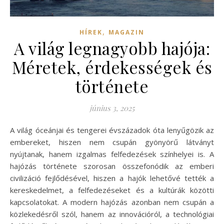
,
HÍREK
MAGAZIN
A világ legnagyobb hajója:
Méretek, érdekességek és
története
június 3, 2025
A világ óceánjai és tengerei évszázadok óta lenyűgözik az
embereket, hiszen nem csupán gyönyörű látványt
nyújtanak, hanem izgalmas felfedezések színhelyei is. A
hajózás története szorosan összefonódik az emberi
civilizáció fejlődésével, hiszen a hajók lehetővé tették a
kereskedelmet, a felfedezéseket és a kultúrák közötti
kapcsolatokat. A modern hajózás azonban nem csupán a
közlekedésről szól, hanem az innovációról, a technológiai