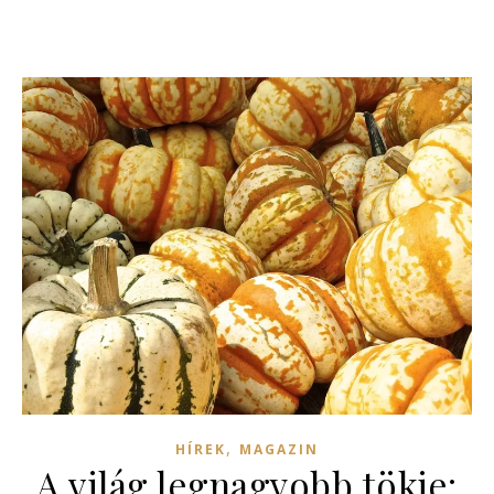
,
HÍREK
MAGAZIN
A világ legnagyobb tökje: