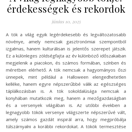
érdekességek és rekordok
június 10, 2025
A tök a világ egyik legérdekesebb és legváltozatosabb
növénye, amely nemcsak gasztronómiai szempontból
izgalmas, hanem kulturálisan is jelentős szerepet játszik.
Ez a különleges zöldségfajta az év különböző időszakaiban
megjelenik a piacokon, és számos formában, színben és
méretben elérhető. A tök nemcsak a hagyományos őszi
ünnepek, mint például a Halloween elengedhetetlen
kelléke, hanem egyre népszerűbbé válik az egészséges
táplálkozásban is. A tök sokoldalúsága nemcsak a
konyhában mutatkozik meg, hanem a mezőgazdaságban
és a versenyek világában is. Az utóbbi években a
legnagyobb tökök versenye világszerte népszerűvé vált,
amely számos gazdát inspirál arra, hogy megpróbálja
túlszárnyalni a korábbi rekordokat. A tökök termesztése