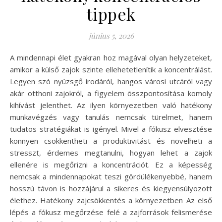
tippek
június 5, 2026
A mindennapi élet gyakran hoz magával olyan helyzeteket,
amikor a külső zajok szinte ellehetetlenítik a koncentrálást.
Legyen szó nyüzsgő irodáról, hangos városi utcáról vagy
akár otthoni zajokról, a figyelem összpontosítása komoly
kihívást jelenthet. Az ilyen környezetben való hatékony
munkavégzés vagy tanulás nemcsak türelmet, hanem
tudatos stratégiákat is igényel. Mivel a fókusz elvesztése
könnyen csökkentheti a produktivitást és növelheti a
stresszt, érdemes megtanulni, hogyan lehet a zajok
ellenére is megőrizni a koncentrációt. Ez a képesség
nemcsak a mindennapokat teszi gördülékenyebbé, hanem
hosszú távon is hozzájárul a sikeres és kiegyensúlyozott
élethez. Hatékony zajcsökkentés a környezetben Az első
lépés a fókusz megőrzése felé a zajforrások felismerése