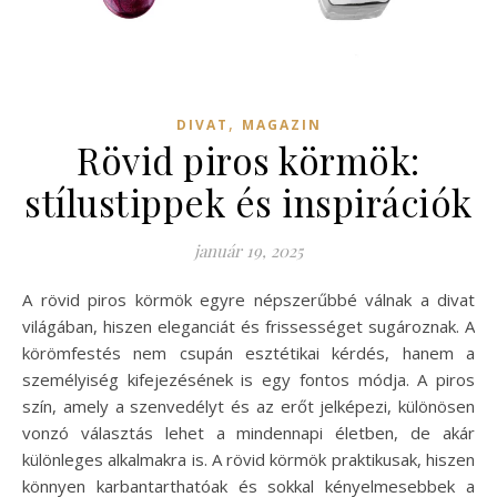
,
DIVAT
MAGAZIN
Rövid piros körmök:
stílustippek és inspirációk
január 19, 2025
A rövid piros körmök egyre népszerűbbé válnak a divat
világában, hiszen eleganciát és frissességet sugároznak. A
körömfestés nem csupán esztétikai kérdés, hanem a
személyiség kifejezésének is egy fontos módja. A piros
szín, amely a szenvedélyt és az erőt jelképezi, különösen
vonzó választás lehet a mindennapi életben, de akár
különleges alkalmakra is. A rövid körmök praktikusak, hiszen
könnyen karbantarthatóak és sokkal kényelmesebbek a