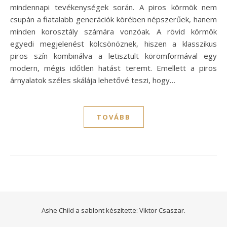
mindennapi tevékenységek során. A piros körmök nem
csupán a fiatalabb generációk körében népszerűek, hanem
minden korosztály számára vonzóak. A rövid körmök
egyedi megjelenést kölcsönöznek, hiszen a klasszikus
piros szín kombinálva a letisztult körömformával egy
modern, mégis időtlen hatást teremt. Emellett a piros
árnyalatok széles skálája lehetővé teszi, hogy…
TOVÁBB
Ashe Child a sablont készítette:
Viktor Csaszar.