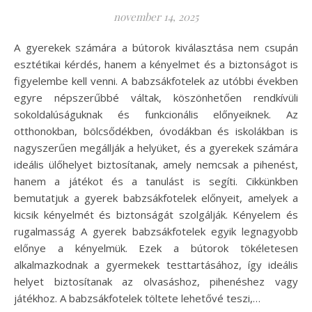
november 14, 2025
A gyerekek számára a bútorok kiválasztása nem csupán
esztétikai kérdés, hanem a kényelmet és a biztonságot is
figyelembe kell venni. A babzsákfotelek az utóbbi években
egyre népszerűbbé váltak, köszönhetően rendkívüli
sokoldalúságuknak és funkcionális előnyeiknek. Az
otthonokban, bölcsődékben, óvodákban és iskolákban is
nagyszerűen megállják a helyüket, és a gyerekek számára
ideális ülőhelyet biztosítanak, amely nemcsak a pihenést,
hanem a játékot és a tanulást is segíti. Cikkünkben
bemutatjuk a gyerek babzsákfotelek előnyeit, amelyek a
kicsik kényelmét és biztonságát szolgálják. Kényelem és
rugalmasság A gyerek babzsákfotelek egyik legnagyobb
előnye a kényelmük. Ezek a bútorok tökéletesen
alkalmazkodnak a gyermekek testtartásához, így ideális
helyet biztosítanak az olvasáshoz, pihenéshez vagy
játékhoz. A babzsákfotelek töltete lehetővé teszi,…