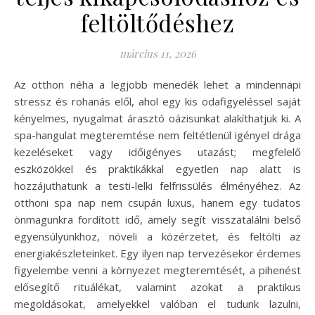
feltöltődéshez
március 11, 2026
Az otthon néha a legjobb menedék lehet a mindennapi
stressz és rohanás elől, ahol egy kis odafigyeléssel saját
kényelmes, nyugalmat árasztó oázisunkat alakíthatjuk ki. A
spa-hangulat megteremtése nem feltétlenül igényel drága
kezeléseket vagy időigényes utazást; megfelelő
eszközökkel és praktikákkal egyetlen nap alatt is
hozzájuthatunk a testi-lelki felfrissülés élményéhez. Az
otthoni spa nap nem csupán luxus, hanem egy tudatos
önmagunkra fordított idő, amely segít visszatalálni belső
egyensúlyunkhoz, növeli a közérzetet, és feltölti az
energiakészleteinket. Egy ilyen nap tervezésekor érdemes
figyelembe venni a környezet megteremtését, a pihenést
elősegítő rituálékat, valamint azokat a praktikus
megoldásokat, amelyekkel valóban el tudunk lazulni,