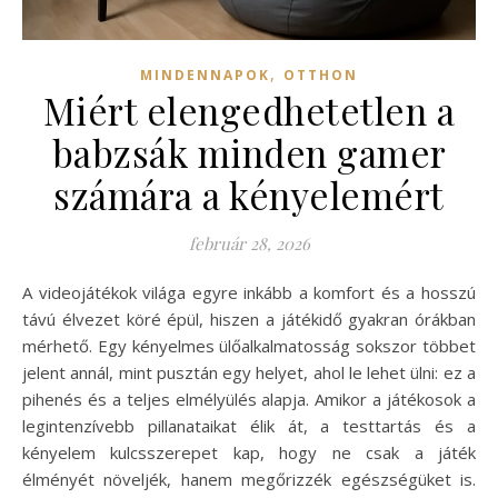
,
MINDENNAPOK
OTTHON
Miért elengedhetetlen a
babzsák minden gamer
számára a kényelemért
február 28, 2026
A videojátékok világa egyre inkább a komfort és a hosszú
távú élvezet köré épül, hiszen a játékidő gyakran órákban
mérhető. Egy kényelmes ülőalkalmatosság sokszor többet
jelent annál, mint pusztán egy helyet, ahol le lehet ülni: ez a
pihenés és a teljes elmélyülés alapja. Amikor a játékosok a
legintenzívebb pillanataikat élik át, a testtartás és a
kényelem kulcsszerepet kap, hogy ne csak a játék
élményét növeljék, hanem megőrizzék egészségüket is.