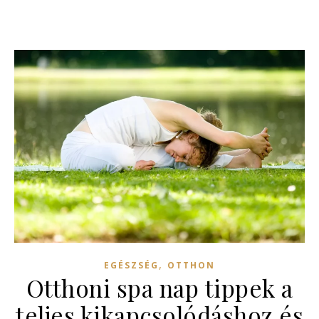
,
EGÉSZSÉG
OTTHON
Otthoni spa nap tippek a
teljes kikapcsolódáshoz és