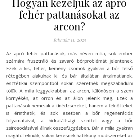
Hogyan kezeljük az apró
fehér pattanásokat az
arcon?
február 11, 2025
Az apró fehér pattanások, más néven milia, sok ember
számára frusztráló és zavaró bőrproblémát jelentenek.
Ezek a kis, fehér, kemény csomók gyakran a bőr felső
rétegében alakulnak ki, és bár általában ártalmatlanok,
esztétikai szempontból sokan szeretnék megszabadulni
tőlük. A milia leggyakrabban az arcon, különösen a szem
környékén, az orron és az állon jelenik meg. Ezek a
pattanások nemcsak a tinédzsereket, hanem a felnőtteket
is érinthetik, és sok esetben a bőr regenerációs
folyamataival, a hidratáltsági szinttel vagy a bőr
zsírosodásával állnak összefüggésben. Bár a milia gyakran
magától elmúlik, sokan keresnek hatékony módszereket az