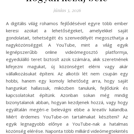
június 3, 2026
A digitális világ rohamos fejlődésével egyre több ember
keresi azokat a lehetőségeket, amelyekkel saját
gondolatait, tehetségét és szenvedélyét megoszthatja a
nagyközönséggel. A YouTube, mint a világ egyik
legnépszerűbb online videómegosztó platformja,
egyedülálló teret biztosít azok számára, akik szeretnének
kifejezni magukat, új közönséget elérni vagy akár
vállalkozásukat építeni. Az alkotói lét nem csupán egy
hobbi, hanem egy komoly lehetőség arra, hogy saját
hangunkat hallassuk, miközben tanulunk, fejlődünk és
kapcsolatokat építünk. Azonban sokan még mindig
bizonytalanok abban, hogyan kezdjenek hozzá, vagy hogy
egyáltalán megéri-e belevágni ebbe a kreatív kalandba.
Miért érdemes YouTube-on tartalmakat készíteni? Az
egyik legnagyobb előnye a YouTube-nak a hatalmas
közönség elérése. Naponta több milliárd videómegtekintés