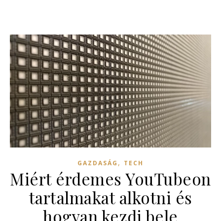
,
GAZDASÁG
TECH
Miért érdemes YouTubeon
tartalmakat alkotni és
hogyan kezdj bele