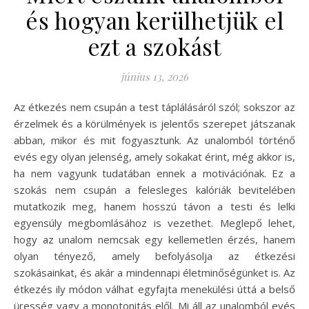
és hogyan kerülhetjük el
ezt a szokást
június 13, 2026
Az étkezés nem csupán a test táplálásáról szól; sokszor az
érzelmek és a körülmények is jelentős szerepet játszanak
abban, mikor és mit fogyasztunk. Az unalomból történő
evés egy olyan jelenség, amely sokakat érint, még akkor is,
ha nem vagyunk tudatában ennek a motivációnak. Ez a
szokás nem csupán a felesleges kalóriák bevitelében
mutatkozik meg, hanem hosszú távon a testi és lelki
egyensúly megbomlásához is vezethet. Meglepő lehet,
hogy az unalom nemcsak egy kellemetlen érzés, hanem
olyan tényező, amely befolyásolja az étkezési
szokásainkat, és akár a mindennapi életminőségünket is. Az
étkezés ily módon válhat egyfajta menekülési úttá a belső
üresség vagy a monotonitás elől. Mi áll az unalomból evés