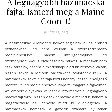
A legnagyobb házimacska
fajta: Ismerd meg a Maine
Coon-t!
június 23, 2025
A házimacskák különleges helyet foglalnak el az emberi
otthonokban, és nem csupán a szeretetreméltó
megjelenésükkel, hanem intelligenciájukkal és
személyiségükkel is elvarázsolnak minket. A macskák nem
csak társaink, hanem a mindennapi életünk részévé váltak,
hiszen sokan a legjobb barátaiként tekintenek rájuk. A
házimacskák sokféle fajtája közül néhány igazán lenyűgöző
méreteivel és megjelenésével hívja fel magára a figyelmet.
Az emberek gyakran keresnek információt a legnagyobb
macskafajtákról, hiszen ezek nemcsak a méretük, hanem a
magatartásuk és igényeik miatt is különlegesek. A
házimacskák nemcsak a gazdáik számára nyújtanak