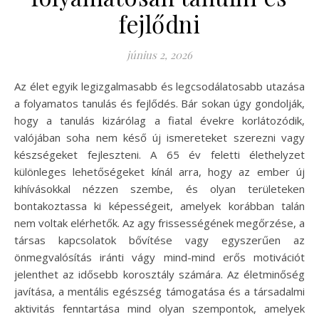
fejlődni
június 2, 2026
Az élet egyik legizgalmasabb és legcsodálatosabb utazása
a folyamatos tanulás és fejlődés. Bár sokan úgy gondolják,
hogy a tanulás kizárólag a fiatal évekre korlátozódik,
valójában soha nem késő új ismereteket szerezni vagy
készségeket fejleszteni. A 65 év feletti élethelyzet
különleges lehetőségeket kínál arra, hogy az ember új
kihívásokkal nézzen szembe, és olyan területeken
bontakoztassa ki képességeit, amelyek korábban talán
nem voltak elérhetők. Az agy frissességének megőrzése, a
társas kapcsolatok bővítése vagy egyszerűen az
önmegvalósítás iránti vágy mind-mind erős motivációt
jelenthet az idősebb korosztály számára. Az életminőség
javítása, a mentális egészség támogatása és a társadalmi
aktivitás fenntartása mind olyan szempontok, amelyek