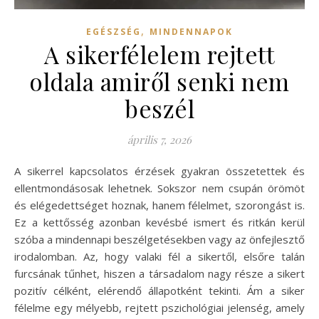
,
EGÉSZSÉG
MINDENNAPOK
A sikerfélelem rejtett
oldala amiről senki nem
beszél
április 7, 2026
A sikerrel kapcsolatos érzések gyakran összetettek és
ellentmondásosak lehetnek. Sokszor nem csupán örömöt
és elégedettséget hoznak, hanem félelmet, szorongást is.
Ez a kettősség azonban kevésbé ismert és ritkán kerül
szóba a mindennapi beszélgetésekben vagy az önfejlesztő
irodalomban. Az, hogy valaki fél a sikertől, elsőre talán
furcsának tűnhet, hiszen a társadalom nagy része a sikert
pozitív célként, elérendő állapotként tekinti. Ám a siker
félelme egy mélyebb, rejtett pszichológiai jelenség, amely