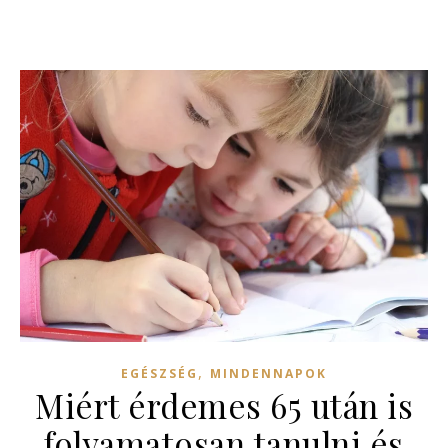
,
EGÉSZSÉG
MINDENNAPOK
Miért érdemes 65 után is
folyamatosan tanulni és