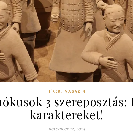
,
HÍREK
MAGAZIN
mókusok 3 szereposztás: 
karaktereket!
november 12, 2024