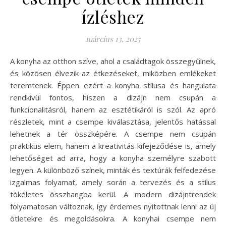
ízléshez
március 13, 2025
A konyha az otthon szíve, ahol a családtagok összegyűlnek,
és közösen élvezik az étkezéseket, miközben emlékeket
teremtenek. Éppen ezért a konyha stílusa és hangulata
rendkívül fontos, hiszen a dizájn nem csupán a
funkcionalitásról, hanem az esztétikáról is szól. Az apró
részletek, mint a csempe kiválasztása, jelentős hatással
lehetnek a tér összképére. A csempe nem csupán
praktikus elem, hanem a kreativitás kifejeződése is, amely
lehetőséget ad arra, hogy a konyha személyre szabott
legyen. A különböző színek, minták és textúrák felfedezése
izgalmas folyamat, amely során a tervezés és a stílus
tökéletes összhangba kerül. A modern dizájntrendek
folyamatosan változnak, így érdemes nyitottnak lenni az új
ötletekre és megoldásokra. A konyhai csempe nem