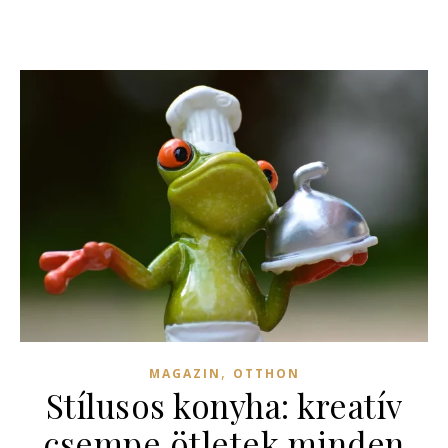
,
MAGAZIN
OTTHON
Stílusos konyha: kreatív
csempe ötletek minden