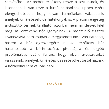
romlásához. Az arcbőr érzékeny része a testünknek, és
különösen ki van téve a külső hatásoknak. Éppen ezért
elengedhetetlen, hogy olyan termékeket válasszunk,
amelyek kíméletesek, de hatékonyak is. A piacon rengeteg
arctisztító termék található, azonban nem mindegyik felel
meg az érzékeny bőr igényeinek. A megfelelő tisztító
kiválasztása nem csupán a megjelenésünkre van hatással,
hanem a bőr egészségére is. Az érzékeny bőr
hajlamosabb a bőrirritációra, pirosságra és egyéb
problémákra, ezért fontos, hogy olyan arctisztítókat
válasszunk, amelyek kíméletes összetevőket tartalmaznak.
A bőrápolás nem csupán napi…
TOVÁBB