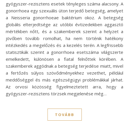
gyógyszer-rezisztens esetek tényleges száma alacsony. A
gonorrhoea egy szexuális úton terjedő betegség, amelyet
a Neisseria gonorrhoeae baktérium okoz. A betegség
globális elterjedtsége az utóbbi évtizedekben aggasztó
mértékben nőtt, és a szakemberek szerint a helyzet a
jövőben tovább romolhat, ha nem történik hatékony
intézkedés a megelőzés és a kezelés terén. A legfrissebb
statisztikák szerint a gonorrhoea esetszáma világszerte
emelkedett, különösen a fiatal felnőttek körében. A
szakemberek aggódnak a betegség terjedése miatt, mivel
a fertőzés súlyos szövődményekhez vezethet, például
meddőséggel és más egészségügyi problémákkal járhat.
Az orvosi közösség figyelmeztetett arra, hogy a
gyógyszer-rezisztens törzsek megjelenése még…
TOVÁBB