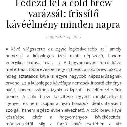
Fedezd fel a cold brew
varázsát: frissítő
kávéélmény minden napra
augusztus 14, 2025
A kávé világszerte az egyik legkedveltebb ital, amely
nemcsak a különleges ízek miatt népszerű, hanem
energikus hatása miatt is. A hagyományos forró kávé
mellett az utóbbi években egy új trend, a cold brew, azaz a
hideg áztatásos kávé is egyre nagyobb népszerűségnek
örvend. Ez a különleges kávéfajta nemcsak frissítő élményt
nyújt, hanem számos izgalmas ízprofilt is felfedezhetünk
benne. A cold brew készítése egyedi megközelítést
igényel, és nem csupán a nyári hónapok ideális italaként
szolgál, hanem egész évben élvezhető. A cold brew kávé
készítése eltér a hagyományos kávékészítési
módszerektől. Míg a forró kávé esetében a víz