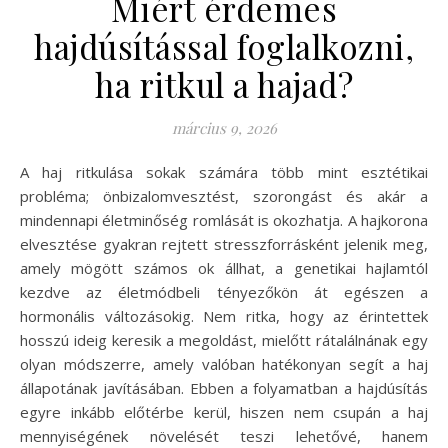
Miért érdemes
hajdúsítással foglalkozni,
ha ritkul a hajad?
március 9, 2026
A haj ritkulása sokak számára több mint esztétikai
probléma; önbizalomvesztést, szorongást és akár a
mindennapi életminőség romlását is okozhatja. A hajkorona
elvesztése gyakran rejtett stresszforrásként jelenik meg,
amely mögött számos ok állhat, a genetikai hajlamtól
kezdve az életmódbeli tényezőkön át egészen a
hormonális változásokig. Nem ritka, hogy az érintettek
hosszú ideig keresik a megoldást, mielőtt rátalálnának egy
olyan módszerre, amely valóban hatékonyan segít a haj
állapotának javításában. Ebben a folyamatban a hajdúsítás
egyre inkább előtérbe kerül, hiszen nem csupán a haj
mennyiségének növelését teszi lehetővé, hanem